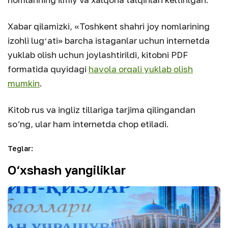
Xabar qilamizki, «Toshkent shahri joy nomlarining
izohli lugʻati» barcha istaganlar uchun internetda
yuklab olish uchun joylashtirildi, kitobni PDF
formatida quyidagi
havola orqali yuklab olish
mumkin
.
Kitob rus va ingliz tillariga tarjima qilingandan
so‘ng, ular ham internetda chop etiladi.
Teglar
:
O‘xshash yangiliklar