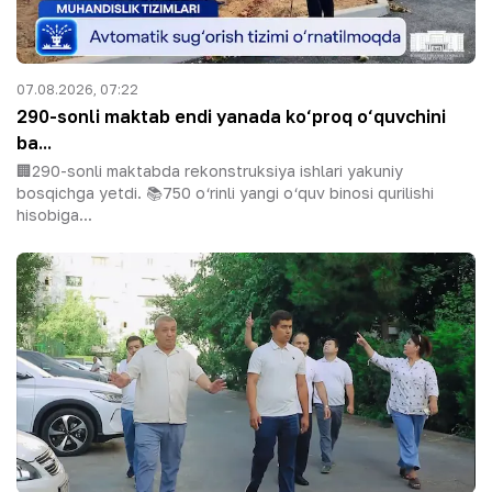
07.08.2026, 07:22
290-sonli maktab endi yanada ko‘proq o‘quvchini
ba...
🏢290-sonli maktabda rekonstruksiya ishlari yakuniy
bosqichga yetdi. 📚750 o‘rinli yangi o‘quv binosi qurilishi
hisobiga...