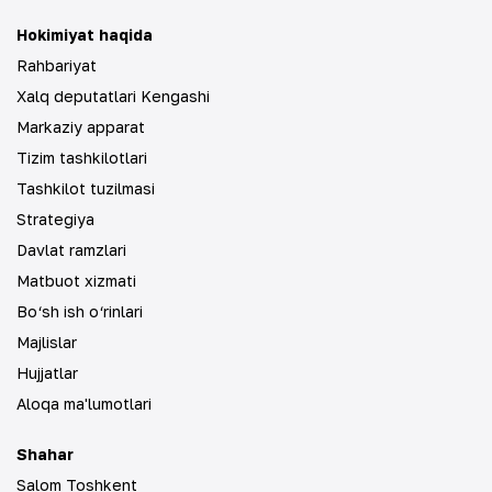
Hokimiyat haqida
Rahbariyat
Xalq deputatlari Kengashi
Markaziy apparat
Tizim tashkilotlari
Tashkilot tuzilmasi
Strategiya
Davlat ramzlari
Matbuot xizmati
Bo‘sh ish o‘rinlari
Majlislar
Hujjatlar
Aloqa ma'lumotlari
Shahar
Salom Toshkent