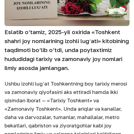
Eslatib o‘tamiz, 2025-yil oxirida «Toshkent
shahri joy nomlarining izohli lugʻati» kitobining
taqdimoti bo‘lib o‘tdi, unda poytaxtimiz
hududidagi tarixiy va zamonaviy joy nomlari
ilmiy asosda jamlangan.
Ushbu izohli lug‘at Toshkentning boy tarixiy merosi
va zamonaviy qiyofasini aks ettiradi hamda ikki
qismdan iborat — «Tarixiy Toshkent» va
«Zamonaviy Toshkent».
Unda ariqlar va kanallar,
daha va darvozalar, tumanlar, mahallalar, metro
bekatlari, qabriston va ziyoratgohlar kabi joy
nomlarining ilmiy va xalqona talqinlari keltirilgan.