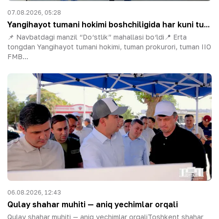
07.08.2026, 05:28
Yangihayot tumani hokimi boshchiligida har kuni tu...
📌 Navbatdagi manzil “Do‘stlik” mahallasi bo‘ldi📍 Erta
tongdan Yangihayot tumani hokimi, tuman prokurori, tuman IIO
FMB...
06.08.2026, 12:43
Qulay shahar muhiti — aniq yechimlar orqali
Qulay shahar muhiti — aniq yechimlar orqaliToshkent shahar