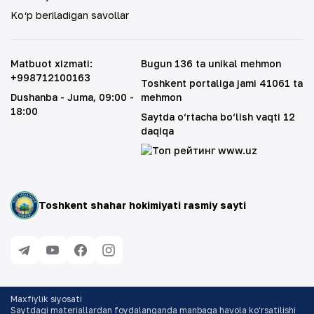
Ko‘p beriladigan savollar
Matbuot xizmati
:
Bugun 136 ta unikal mehmon
+998712100163
Toshkent portaliga jami 41061 ta
Dushanba - Juma
, 09:00 -
mehmon
18:00
Saytda o‘rtacha bo‘lish vaqti 12
daqiqa
Toshkent shahar hokimiyati rasmiy sayti
Maxfiylik siyosati
Saytdagi materiallardan foydalanganda manbaga havola ko‘rsatilishi