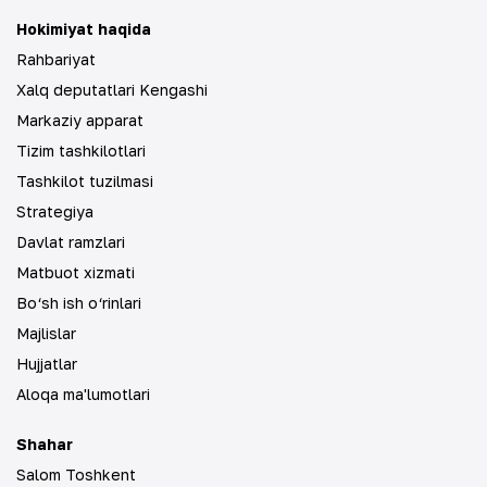
Hokimiyat haqida
Rahbariyat
Xalq deputatlari Kengashi
Markaziy apparat
Tizim tashkilotlari
Tashkilot tuzilmasi
Strategiya
Davlat ramzlari
Matbuot xizmati
Bo‘sh ish o‘rinlari
Majlislar
Hujjatlar
Aloqa ma'lumotlari
Shahar
Salom Toshkent