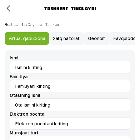
TOSHKENT TINGLAYDI
Bosh sahifa
/
Слушает Ташкент
Virtual qabulxona
Xalq nazorati
Geonom
Favqulodda x
Ismi
Familiya
Otasining ismi
Elektron pochta
Murojaat turi