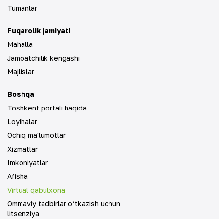
Tumanlar
Fuqarolik jamiyati
Mahalla
Jamoatchilik kengashi
Majlislar
Boshqa
Toshkent portali haqida
Loyihalar
Ochiq ma'lumotlar
Xizmatlar
Imkoniyatlar
Afisha
Virtual qabulxona
Ommaviy tadbirlar oʻtkazish uchun
litsenziya