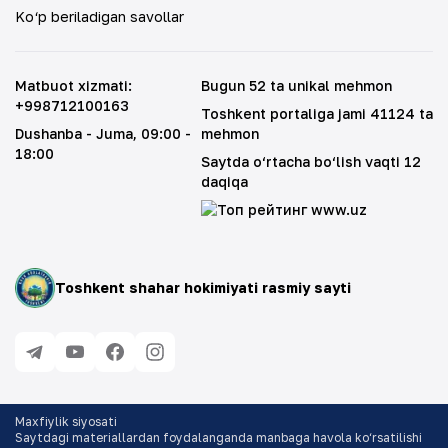
Ko‘p beriladigan savollar
Matbuot xizmati
:
Bugun 52 ta unikal mehmon
+998712100163
Toshkent portaliga jami 41124 ta
Dushanba - Juma
, 09:00 -
mehmon
18:00
Saytda o‘rtacha bo‘lish vaqti 12
daqiqa
Toshkent shahar hokimiyati rasmiy sayti
Maxfiylik siyosati
Saytdagi materiallardan foydalanganda manbaga havola ko‘rsatilishi