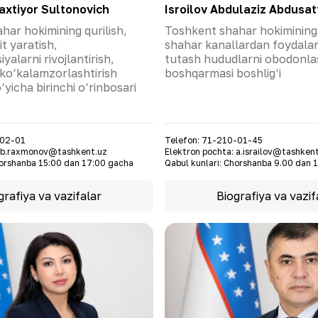
xtiyor Sultonovich
Isroilov Abdulaziz Abdusat
har hokimining qurilish,
Toshkent shahar hokimining 
it yaratish,
shahar kanallardan foydalan
alarni rivojlantirish,
tutash hududlarni obodonlas
 ko‘kalamzorlashtirish
boshqarmasi boshlig‘i
‘yicha birinchi o‘rinbosari
-02-01
Telefon
:
71-210-01-45
b.raxmonov@tashkent.uz
Elektron pochta
:
a.israilov@tashken
orshanba 15:00 dan 17:00 gacha
Qabul kunlari
:
Chorshanba 9.00 dan 
grafiya va vazifalar
Biografiya va vazif