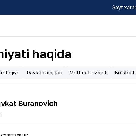
Sayt xarit
iyati haqida
rategiya
Davlat ramzlari
Matbuot xizmati
Bo‘sh ish 
vkat Buranovich
i
ov@tashkent.uz