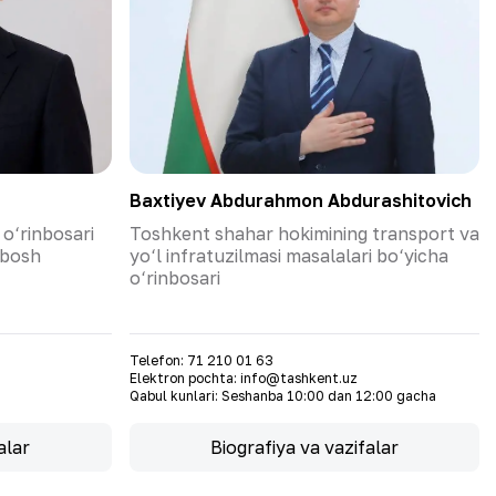
Baxtiyev Abdurahmon Abdurashitovich
o‘rinbosari
Toshkent shahar hokimining transport va
 bosh
yo‘l infratuzilmasi masalalari bo‘yicha
o‘rinbosari
Telefon
:
71 210 01 63
Elektron pochta
:
info@tashkent.uz
Qabul kunlari
:
Seshanba 10:00 dan 12:00 gacha
alar
Biografiya va vazifalar