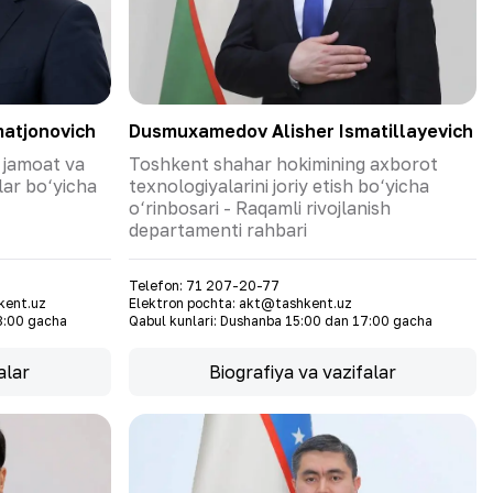
matjonovich
Dusmuxamedov Alisher Ismatillayevich
 jamoat va
Toshkent shahar hokimining axborot
alar bo‘yicha
texnologiyalarini joriy etish bo‘yicha
o‘rinbosari - Raqamli rivojlanish
departamenti rahbari
Telefon
:
71 207-20-77
kent.uz
Elektron pochta
:
akt@tashkent.uz
8:00 gacha
Qabul kunlari
:
Dushanba 15:00 dan 17:00 gacha
alar
Biografiya va vazifalar