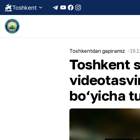
Toshkent
Toshkentdan gapiramiz
19.1
Toshkent s
videotasvi
bo‘yicha t