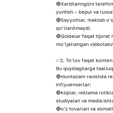
🔵Xaridlaringizni telefon
yuritish – bepul va ruxsa
🔵Sayyohlar, maktab o‘qu
qo‘llanilmaydi.
🔵Qoidalar faqat tijorat
mo‘ljallangan videotasvir
✅2. To‘lov faqat konten
Bu quyidagilarga taalluql
🔵muntazam ravishda rek
inflyuenserlar;
🔵kliplar, reklama rolikla
studiyalari va media ishl
🔵o‘z tovarlari va xizma