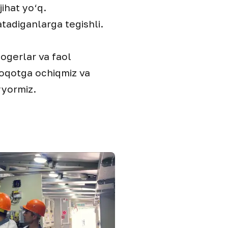
ihat yo‘q.
tadiganlarga tegishli.
ogerlar va faol
loqotga ochiqmiz va
yyormiz.