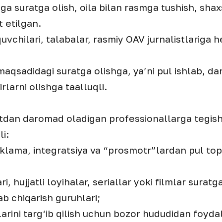
ga suratga olish, oila bilan rasmga tushish, shaxs
t etilgan.
vchilari, talabalar, rasmiy OAV jurnalistlariga
 maqsadidagi suratga olishga, ya’ni pul ishlab, d
larni olishga taalluqli.
tdan daromad oladigan professionallarga tegish
i:
lama, integratsiya va “prosmotr”lardan pul topa
ri, hujjatli loyihalar, seriallar yoki filmlar suratg
ab chiqarish guruhlari;
tlarini targ‘ib qilish uchun bozor hududidan foy