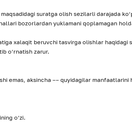
t maqsadidagi suratga olish sezilarli darajada ko‘
anallari bozorlardan yuklamani qoplamagan holda 
tiga xalaqit beruvchi tasvirga olishlar haqidagi 
ib o‘rnatish zarur.
hi emas, aksincha –– quyidagilar manfaatlarini 
ning o‘zi.