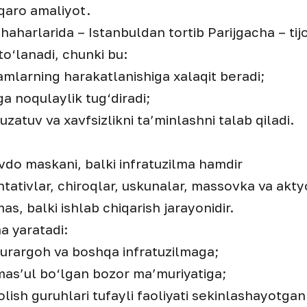
qaro amaliyot.
haharlarida – Istanbuldan tortib Parijgacha – ti
to‘lanadi, chunki bu:
mlarning harakatlanishiga xalaqit beradi;
ga noqulaylik tug‘diradi;
zatuv va xavfsizlikni ta’minlashni talab qiladi.
vdo maskani, balki infratuzilma hamdir
tativlar, chiroqlar, uskunalar, massovka va akt
as, balki ishlab chiqarish jarayonidir.
a yaratadi:
oturargoh va boshqa infratuzilmaga;
 mas’ul bo‘lgan bozor ma’muriyatiga;
lish guruhlari tufayli faoliyati sekinlashayotgan