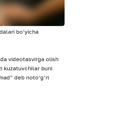
dalari bo‘yicha
da videotasvirga olish
zi kuzatuvchilar buni
omad” deb noto‘g‘ri