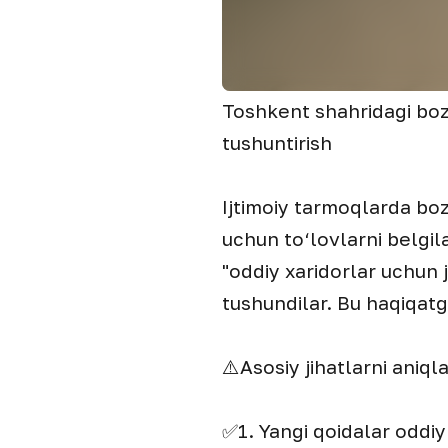
Toshkent shahridagi bozo
tushuntirish
Ijtimoiy tarmoqlarda bo
uchun to‘lovlarni belgila
"oddiy xaridorlar uchun
tushundilar. Bu haqiqatg
⚠️Asosiy jihatlarni aniql
✅1. Yangi qoidalar oddiy