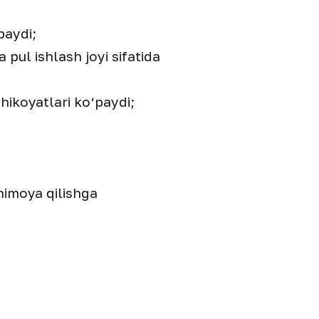
paydi;
pul ishlash joyi sifatida
shikoyatlari ko‘paydi;
himoya qilishga