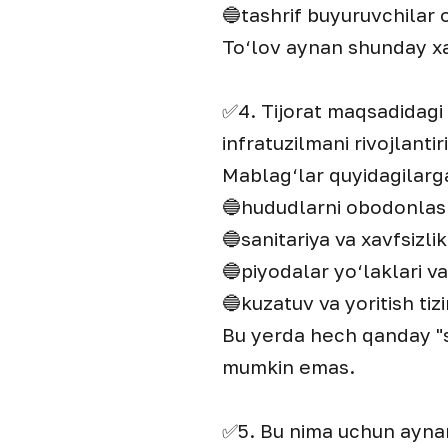
🔵tashrif buyuruvchilar o
To‘lov aynan shunday xar
✅4. Tijorat maqsadidagi 
infratuzilmani rivojlantir
Mablag‘lar quyidagilarga
🔵hududlarni obodonlash
🔵sanitariya va xavfsizli
🔵piyodalar yo‘laklari va
🔵kuzatuv va yoritish tiz
Bu yerda hech qanday "s
mumkin emas.
✅5. Bu nima uchun aynan