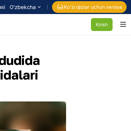
O'zbekcha
asi
Ko‘zi ojizlar uchun versiya
Kirish
ududida
idalari