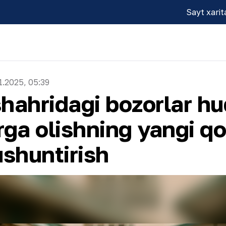
Sayt xarit
1.2025, 05:39
hahridagi bozorlar h
rga olishning yangi qo
ushuntirish