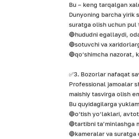
Bu – keng tarqalgan xal
Dunyoning barcha yirik s
suratga olish uchun pul 
🔵hududni egallaydi, oda
🔵sotuvchi va xaridorlar
🔵qo‘shimcha nazorat, ku
✅3. Bozorlar nafaqat sa
Professional jamoalar sh
maishiy tasvirga olish em
Bu quyidagilarga yuklam
🔵o‘tish yo‘laklari, avt
🔵tartibni ta’minlashga
🔵kameralar va suratga o