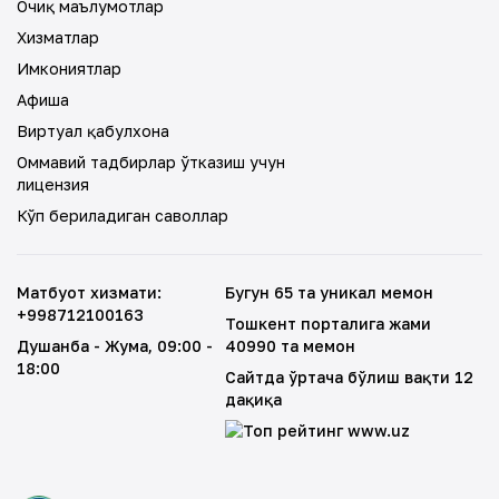
Очиқ маълумотлар
Хизматлар
Имкониятлар
Афиша
Виртуал қабулхона
Оммавий тадбирлар ўтказиш учун
лицензия
Кўп бериладиган саволлар
Матбуот хизмати
:
Бугун 65 та уникал меҳмон
+998712100163
Тошкент порталига жами
Душанба - Жума
, 09:00 -
40990 та меҳмон
18:00
Сайтда ўртача бўлиш вақти 12
дақиқа