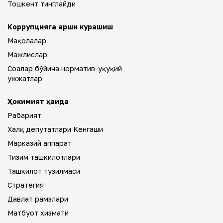
Тошкент тинглайди
Коррупцияга қарши курашиш
Мақолалар
Мажлислар
Соҳалар бўйича норматив-ҳуқуқий
ҳужжатлар
Ҳокимият ҳақида
Раҳбарият
Халқ депутатлари Кенгаши
Марказий аппарат
Тизим ташкилотлари
Ташкилот тузилмаси
Стратегия
Давлат рамзлари
Матбуот хизмати