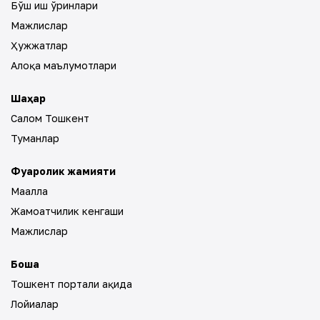
Бўш иш ўринлари
Мажлислар
Ҳужжатлар
Алоқа маълумотлари
Шаҳар
Салом Тошкент
Туманлар
Фуқаролик жамияти
Маҳалла
Жамоатчилик кенгаши
Мажлислар
Бошқа
Тошкент портали ҳақида
Лойиҳалар