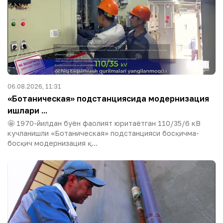
06.08.2026, 11:31
«Ботаническая» подстанциясида модернизация
ишлари ...
🤩 1970-йилдан буён фаолият юритаётган 110/35/6 кВ
кучланишли «Ботаническая» подстанцияси босқичма-
босқич модернизация қ...