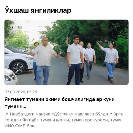
Ўхшаш янгиликлар
07.08.2026, 05:28
Янгиҳаёт тумани ҳокими бошчилигида ҳар куни
туманн...
📌 Навбатдаги манзил «Дўстлик» маҳалласи бўлди📍 Эрта
тонгдан Янгиҳаёт тумани ҳокими, туман прокурори, туман
ИИО ФМБ бош...