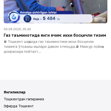
06.08.2026, 05:46
Газ таъминотида янги ечим: икки босқичли тизим
⛽️ Тошкент шаҳрида газ таъминотини икки босқичли
тизимга ўтказиш ишлари давом этмоқда.⛽️ Мазкур лойиҳа
доирасида пойтахт...
Янгиликлар
Тошкентдан гапирамиз
Эфирда Тошкент