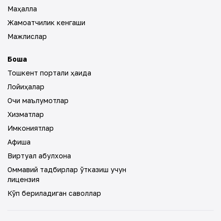
Маҳалла
Жамоатчилик кенгаши
Мажлислар
Бошқа
Тошкент портали ҳақида
Лойиҳалар
Очиқ маълумотлар
Хизматлар
Имкониятлар
Афиша
Виртуал қабулхона
Оммавий тадбирлар ўтказиш учун
лицензия
Кўп бериладиган саволлар