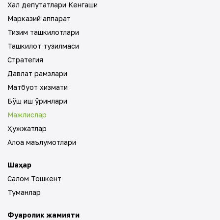
Халқ депутатлари Кенгаши
Марказий аппарат
Тизим ташкилотлари
Ташкилот тузилмаси
Стратегия
Давлат рамзлари
Матбуот хизмати
Бўш иш ўринлари
Мажлислар
Ҳужжатлар
Алоқа маълумотлари
Шаҳар
Салом Тошкент
Туманлар
Фуқаролик жамияти