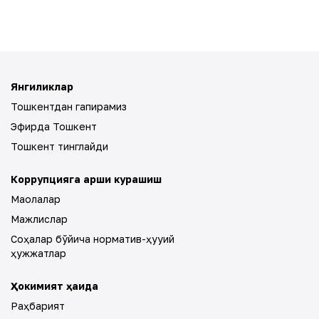
Янгиликлар
Тошкентдан гапирамиз
Эфирда Тошкент
Тошкент тинглайди
Коррупцияга қарши курашиш
Мақолалар
Мажлислар
Соҳалар бўйича норматив-ҳуқуқий
ҳужжатлар
Ҳокимият ҳақида
Раҳбарият