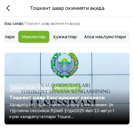
Тошкент шаҳар ҳокимияти ҳақида
Бош саҳифа
/
Тошкент шаҳар ҳокимияти ҳақида
ринлари
Мажлислар
Ҳужжатлар
Алоқа маълумотлари
19.08.2025, 11:22
Иқтисодиёт
Тошкент шаҳар Кенгашининг сессияси
Халқ депутатлари Тошкент шаҳар Кенгашининг ўн
тўртинчи сессияси бўлиб ўтди2025-йил 12-август
куни халқ депутатлари Тошке...