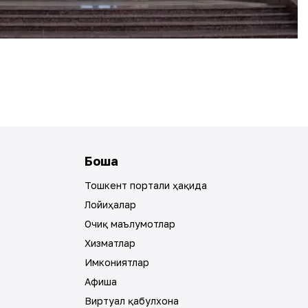
Бошқа
Тошкент портали ҳақида
Лойиҳалар
Очиқ маълумотлар
Хизматлар
Имкониятлар
Афиша
Виртуал қабулхона