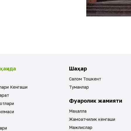
ҳақида
Шаҳар
Салом Тошкент
лари Кенгаши
Туманлар
арат
Фуқаролик жамияти
отлари
Маҳалла
илмаси
Жамоатчилик кенгаши
Мажлислар
ари