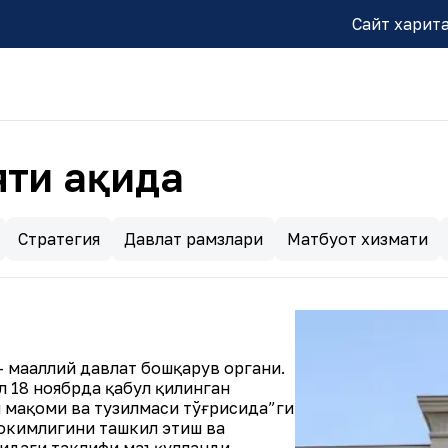
Сайт харит
ти ҳақида
Стратегия
Давлат рамзлари
Матбуот хизмати
– маҳаллий давлат бошқарув органи.
л 18 ноябрда қабул қилинган
и мақоми ва тузилмаси тўғрисида”ги
ҳокимлигини ташкил этиш ва