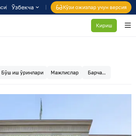
Ўзбекча
аси
Кўзи ожизлар учун версия
Кириш
Бўш иш ўринлари
Мажлислар
Барча...