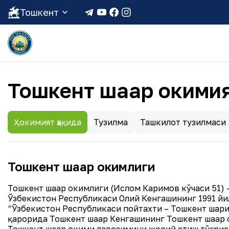
Тошкент
Тошкент шаҳар ҳокимия
Ҳокимият ҳақида
Тузилма
Ташкилот тузилмаси
Тошкент шаҳар ҳокимлиги
Тошкент шаҳар ҳокимлиги (Ислом Каримов кўчаси 51) 
Ўзбекистон Республикаси Олий Кенгашининг 1991 йи
“Ўзбекистон Республикаси пойтахти – Тошкент шаҳр
қарорида Тошкент шаҳар Кенгашининг Тошкент шаҳар 