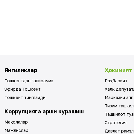
Янгиликлар
Ҳокимият 
Тошкентдан гапирамиз
Раҳбарият
Эфирда Тошкент
Халқ депутат
Тошкент тинглайди
Марказий апп
Тизим ташкил
Коррупцияга қарши курашиш
Ташкилот туз
Мақолалар
Стратегия
Мажлислар
Давлат рамзл