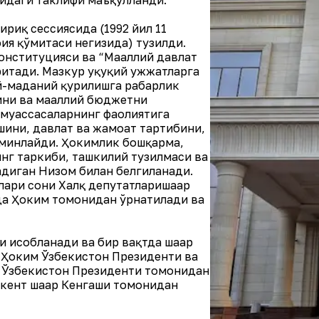
сидаги таклифи маъқулланди.
ириқ сессиясида (1992 йил 11
оия қўмитаси негизида) тузилди.
онституцияси ва “Маҳаллий давлат
итади. Мазкур ҳуқуқий ҳужжатларга
й-маданий қурилишга раҳбарлик
ни ва маҳаллий бюджетни
 муассасаларнинг фаолиятига
шини, давлат ва жамоат тартибини,
ъминлайди. Ҳокимлик бошқарма,
инг таркиби, ташкилий тузилмаси ва
адиган Низом билан белгиланади.
лари сони Халқ депутатларишаҳар
да Ҳоким томонидан ўрнатилади ва
 ҳисобланади ва бир вақтда шаҳар
. Ҳоким Ўзбекистон Президенти ва
м Ўзбекистон Президенти томонидан
шкент шаҳар Кенгаши томонидан