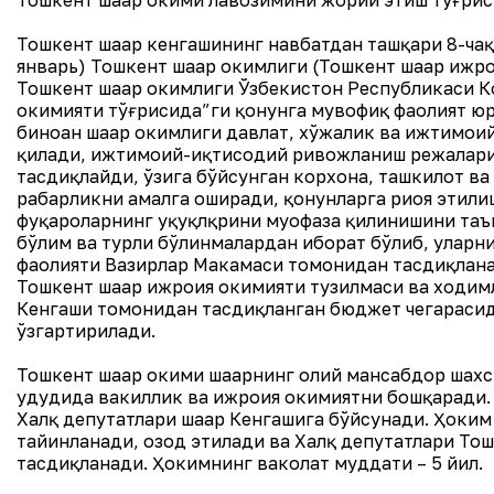
Тошкент шаҳар ҳокими лавозимини жорий этиш тўғри
Тошкент шаҳар кенгашининг навбатдан ташқари 8-чақ
январь) Тошкент шаҳар ҳокимлиги (Тошкент шаҳар ижр
Тошкент шаҳар ҳокимлиги Ўзбекистон Республикаси К
ҳокимияти тўғрисида”ги қонунга мувофиқ фаолият юр
биноан шаҳар ҳокимлиги давлат, хўжалик ва ижтимои
қилади, ижтимоий-иқтисодий ривожланиш режалари
тасдиқлайди, ўзига бўйсунган корхона, ташкилот ва
раҳбарликни амалга оширади, қонунларга риоя этили
фуқароларнинг ҳуқуқлқрини муҳофаза қилинишини та
бўлим ва турли бўлинмалардан иборат бўлиб, уларн
фаолияти Вазирлар Маҳкамаси томонидан тасдиқлан
Тошкент шаҳар ижроия ҳокимияти тузилмаси ва ходим
Кенгаши томонидан тасдиқланган бюджет чегараси
ўзгартирилади.
Тошкент шаҳар ҳокими шаҳарнинг олий мансабдор шахси
ҳудудида вакиллик ва ижроия ҳокимиятни бошқаради
Халқ депутатлари шаҳар Кенгашига бўйсунади. Ҳоки
тайинланади, озод этилади ва Халқ депутатлари То
тасдиқланади. Ҳокимнинг ваколат муддати – 5 йил.