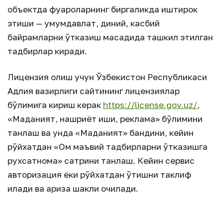
объектда фуқароларнинг биргаликда иштирок
этиши — умумдавлат, диний, касбий
байрамларни ўтказиш мақсадида ташкил этилган
тадбирлар киради.
Лицензия олиш учун Ўзбекистон Республикаси
Адлия вазирлиги сайтининг лицензиялар
бўлимига кириш керак
https://license.gov.uz/
,
«Маданият, нашриёт иши, реклама» бўлимини
танлаш ва унда «Маданият» бандини, кейин
рўйхатдан «Ом маъвий тадбирларни ўтказишга
рухсатнома» сатрини танлаш. Кейин сервис
авторизация ёки рўйхатдан ўтишни таклиф
қилади ва ариза шакли очилади.