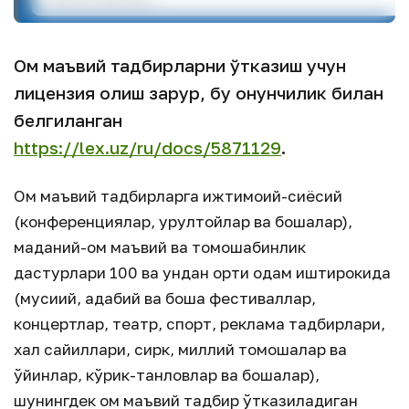
Ом маъвий тадбирларни ўтказиш учун
лицензия олиш зарур, бу қонунчилик билан
белгиланган
https://lex.uz/ru/docs/5871129
.
Ом маъвий тадбирларга ижтимоий-сиёсий
(конференциялар, қурултойлар ва бошқалар),
маданий-ом маъвий ва томошабинлик
дастурлари 100 ва ундан ортиқ одам иштирокида
(мусиқий, адабий ва бошқа фестиваллар,
концертлар, театр, спорт, реклама тадбирлари,
халқ сайиллари, сирк, миллий томошалар ва
ўйинлар, кўрик-танловлар ва бошқалар),
шунингдек ом маъвий тадбир ўтказиладиган