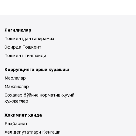
Янгиликлар
Тошкентдан гапирамиз
Эфирда Тошкент
Тошкент тинглайди
Коррупцияга қарши курашиш
Мақолалар
Мажлислар
Соҳалар бўйича норматив-ҳуқуқий
ҳужжатлар
Ҳокимият ҳақида
Раҳбарият
Халқ депутатлари Кенгаши