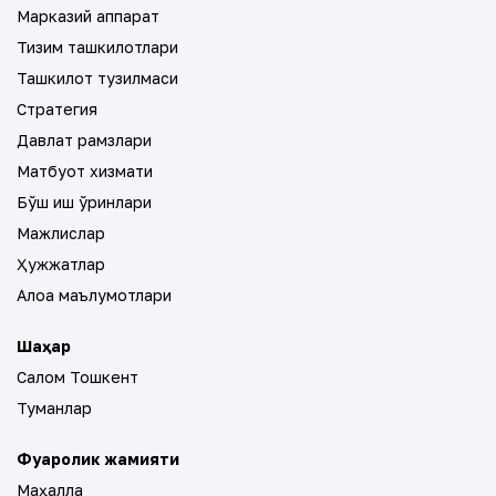
Марказий аппарат
Тизим ташкилотлари
Ташкилот тузилмаси
Стратегия
Давлат рамзлари
Матбуот хизмати
Бўш иш ўринлари
Мажлислар
Ҳужжатлар
Алоқа маълумотлари
Шаҳар
Салом Тошкент
Туманлар
Фуқаролик жамияти
Маҳалла