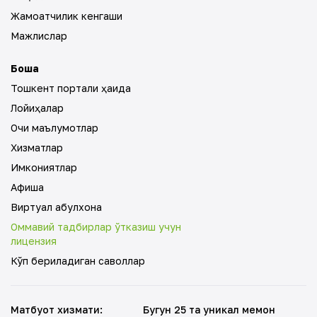
Жамоатчилик кенгаши
Мажлислар
Бошқа
Тошкент портали ҳақида
Лойиҳалар
Очиқ маълумотлар
Хизматлар
Имкониятлар
Афиша
Виртуал қабулхона
Оммавий тадбирлар ўтказиш учун
лицензия
Кўп бериладиган саволлар
Матбуот хизмати
:
Бугун 25 та уникал меҳмон