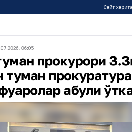
Сайт харит
.07.2026, 06:05
уман прокурори З.З
 туман прокуратура
фуқаролар қабули ўтк