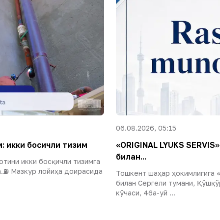
06.08.2026, 05:15
: икки босқичли тизим
«ORIGINAL LYUKS SERVIS
билан...
отини икки босқичли тизимга
.⛽️ Мазкур лойиҳа доирасида
Тошкент шаҳар ҳокимлигига 
билан Сергели тумани, Қўшқў
кўчаси, 46а-уй ...