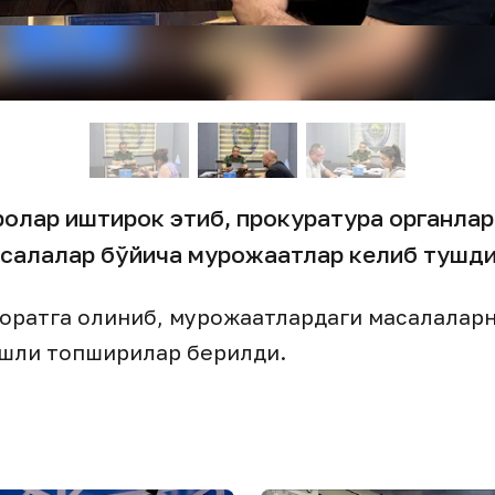
ролар иштирок этиб, прокуратура органлар
салалар бўйича мурожаатлар келиб тушди
оратга олиниб, мурожаатлардаги масалаларни
ишли топшириқлар берилди.