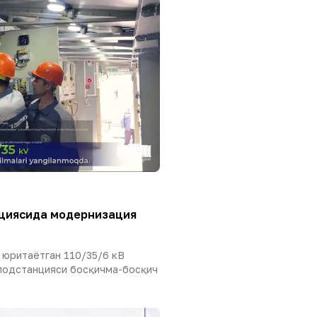
нциясида модернизация
 юритаётган 110/35/6 кВ
подстанцияси босқичма-босқич