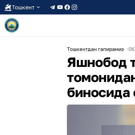
Тошкент
Тошкентдан гапирамиз
06
Яшнобод т
томонидан
биносида 