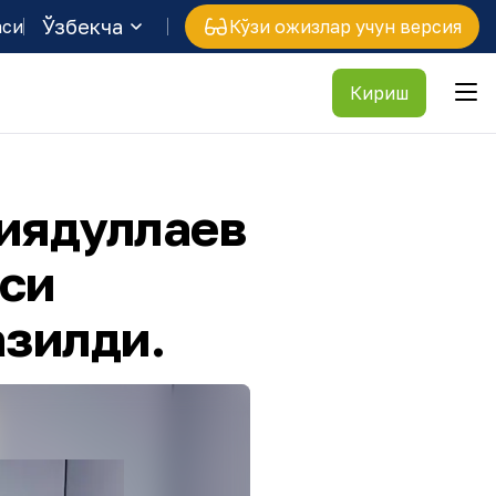
Ўзбекча
аси
Кўзи ожизлар учун версия
Кириш
иядуллаев
си
азилди.