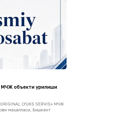
» МЧЖ объекти қурилиши
«ORIGINAL LYUKS SERVIS» МЧЖ
рғон маҳалласи, Бишкент