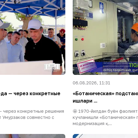
06.08.2026, 11:31
да — через конкретные
«Ботаническая» подста
ишлари ...
— через конкретные решения
🤩 1970-йилдан буён фаолият
 Умурзаков совместно с
кучланишли «Ботаническая» 
модернизация қ...