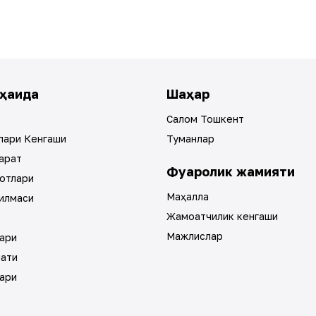
ҳақида
Шаҳар
Салом Тошкент
лари Кенгаши
Туманлар
арат
Фуқаролик жамияти
отлари
Маҳалла
илмаси
Жамоатчилик кенгаши
Мажлислар
ари
мати
ари