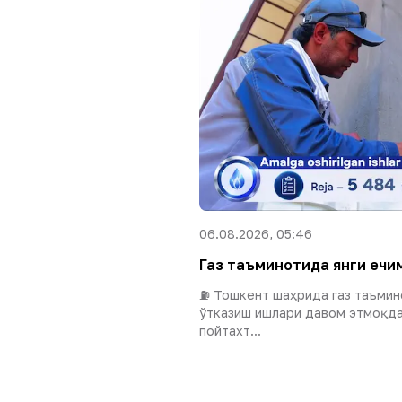
06.08.2026, 05:46
Газ таъминотида янги ечим
⛽️ Тошкент шаҳрида газ таъмин
ўтказиш ишлари давом этмоқда
пойтахт...