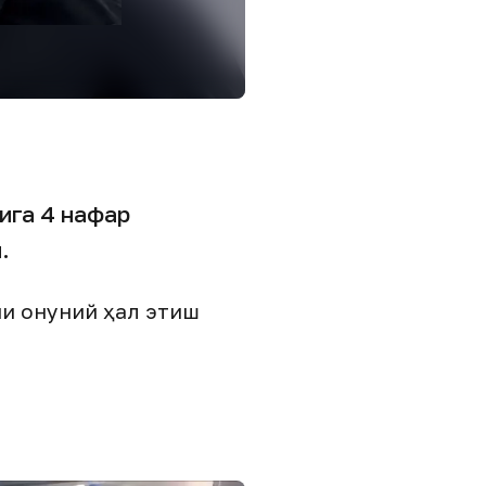
ига 4 нафар
.
 қонуний ҳал этиш