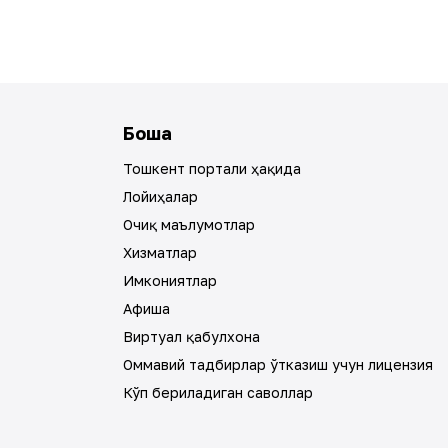
Бошқа
Тошкент портали ҳақида
Лойиҳалар
Очиқ маълумотлар
Хизматлар
Имкониятлар
Афиша
Виртуал қабулхона
Оммавий тадбирлар ўтказиш учун лицензия
Кўп бериладиган саволлар