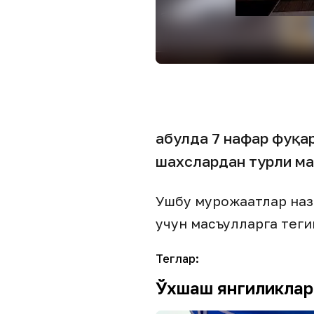
Қабулда 7 нафар фуқа
шахслардан турли ма
Ушбу мурожаатлар наз
учун масъулларга тег
Теглар
:
Ўхшаш янгиликлар