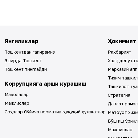
Янгиликлар
Ҳокимият 
Тошкентдан гапирамиз
Раҳбарият
Эфирда Тошкент
Халқ депутат
Тошкент тинглайди
Марказий апп
Тизим ташкил
Коррупцияга қарши курашиш
Ташкилот туз
Мақолалар
Стратегия
Мажлислар
Давлат рамзл
Соҳалар бўйича норматив-ҳуқуқий ҳужжатлар
Матбуот хиз
Бўш иш ўринл
Мажлислар