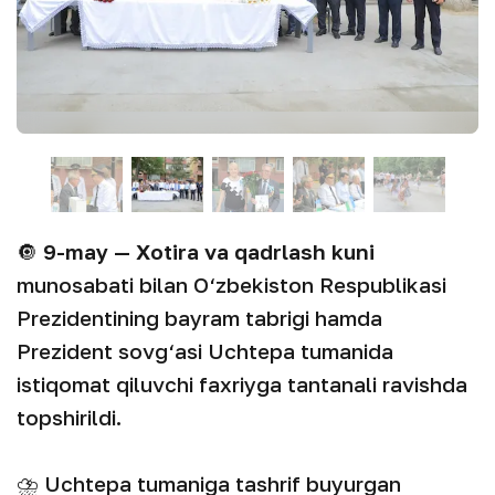
🔘
9-may — Xotira va qadrlash kuni
munosabati bilan O‘zbekiston Respublikasi
Prezidentining bayram tabrigi hamda
Prezident sovg‘asi Uchtepa tumanida
istiqomat qiluvchi faxriyga tantanali ravishda
topshirildi.
⛈ Uchtepa tumaniga tashrif buyurgan