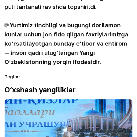
puli tantanali ravishda topshirildi.
🌐
Yurtimiz tinchligi va bugungi dorilamon
kunlar uchun jon fido qilgan faxriylarimizga
ko‘rsatilayotgan bunday e’tibor va ehtirom
— inson qadri ulug‘langan Yangi
O‘zbekistonning yorqin ifodasidir.
Teglar
:
O‘xshash yangiliklar