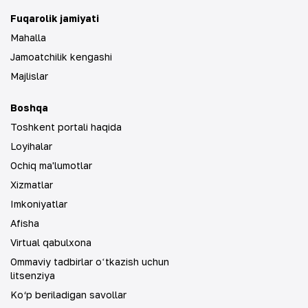
Fuqarolik jamiyati
Mahalla
Jamoatchilik kengashi
Majlislar
Boshqa
Toshkent portali haqida
Loyihalar
Ochiq ma'lumotlar
Xizmatlar
Imkoniyatlar
Afisha
Virtual qabulxona
Ommaviy tadbirlar oʻtkazish uchun
litsenziya
Ko‘p beriladigan savollar