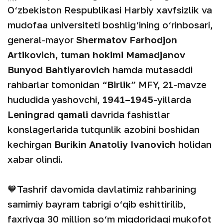
O‘zbekiston Respublikasi Harbiy xavfsizlik va
mudofaa universiteti boshlig‘ining o‘rinbosari,
general-mayor
Shermatov Farhodjon
Artikovich
,
tuman hokimi Mamadjanov
Bunyod Bahtiyarovich
hamda mutasaddi
rahbarlar tomonidan
“Birlik”
MFY, 21-mavze
hududida yashovchi,
1941–1945
-yillarda
Leningrad qamali
davrida fashistlar
konslagerlarida tutqunlik azobini boshidan
kechirgan
Burikin Anatoliy Ivanovich
holidan
xabar olindi.
🧡Tashrif davomida davlatimiz rahbarining
samimiy bayram tabrigi o‘qib eshittirilib,
faxriyga 30 million so‘m miqdoridagi mukofot