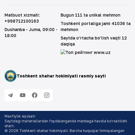
Matbuot xizmati
:
Bugun 111 ta unikal mehmon
+998712100163
Toshkent portaliga jami 41036 ta
Dushanba - Juma
, 09:00 -
mehmon
18:00
Saytda o‘rtacha bo‘lish vaqti 12
daqiqa
Toshkent shahar hokimiyati rasmiy sayti
Maxfiylik siyosati
Saytdagi materiallardan foydalanganda manbaga havola ko‘rsatilishi
shart
.
©
2026
Toshkent shahar hokimiyati. Barcha huquqlar himoyalangan