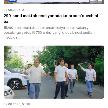
07.08.2026, 07:22
290-sonli maktab endi yanada ko‘proq o‘quvchini
ba...
🏢290-sonli maktabda rekonstruksiya ishlari yakuniy
bosqichga yetdi. 📚750 o‘rinli yangi o‘quv binosi qurilishi
hisobiga...
07.08.2026, 05:28