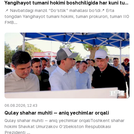
Yangihayot tumani hokimi boshchiligida har kuni tu...
📌 Navbatdagi manzil “Do‘stlik” mahallasi bo‘ldi📍 Erta
tongdan Yangihayot tumani hokimi, tuman prokurori, tuman IIO
FMB...
06.08.2026, 12:43
Qulay shahar muhiti — aniq yechimlar orqali
Qulay shahar muhiti — aniq yechimlar orqaliToshkent shahar
hokimi Shavkat Umurzakov O‘zbekiston Respublikasi
Prezidenti ...