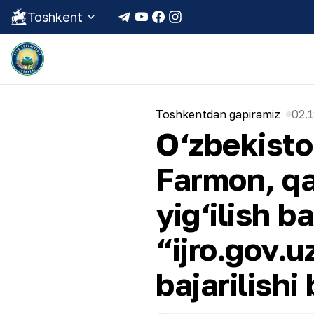
Toshkent
Toshkentdan gapiramiz
02.1
O‘zbekisto
Farmon, qa
yig‘ilish b
“ijro.gov.u
bajarilish