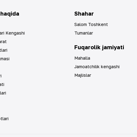
 haqida
Shahar
Salom Toshkent
ari Kengashi
Tumanlar
arat
Fuqarolik jamiyati
lari
Mahalla
lmasi
Jamoatchilik kengashi
Majlislar
i
ti
lari
tlari