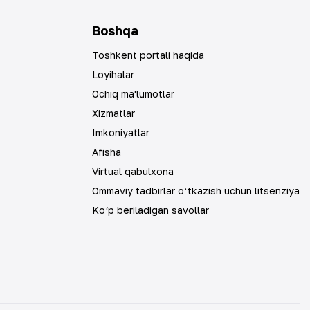
Boshqa
Toshkent portali haqida
Loyihalar
Ochiq ma'lumotlar
Xizmatlar
Imkoniyatlar
Afisha
Virtual qabulxona
Ommaviy tadbirlar oʻtkazish uchun litsenziya
Ko‘p beriladigan savollar