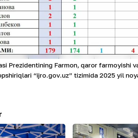
si Prezidentining Farmon, qaror farmoyishi va 
pshiriqlari “ijro.gov.uz” tizimida 2025 yil noya
r