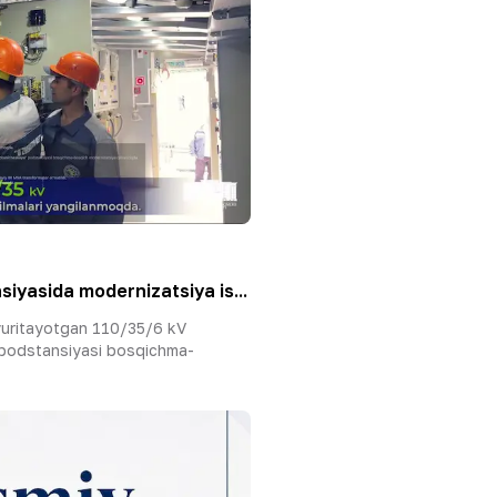
iyasida modernizatsiya is...
yuritayotgan 110/35/6 kV
 podstansiyasi bosqichma-