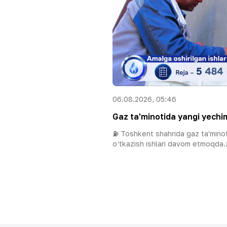
06.08.2026, 05:46
Gaz ta'minotida yangi yechim: 
⛽️ Toshkent shahrida gaz ta'minoti
o‘tkazish ishlari davom etmoqda.⛽