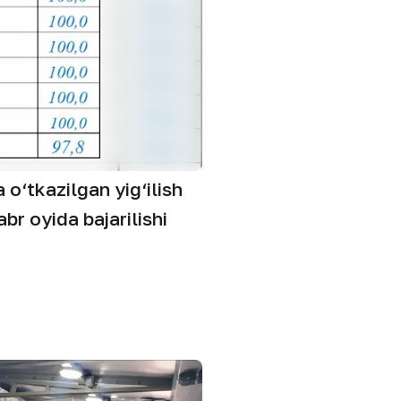
o‘tkazilgan yig‘ilish
br oyida bajarilishi