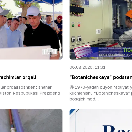
06.08.2026, 11:31
yechimlar orqali
“Botanicheskaya” podstans
mlar orqaliToshkent shahar
🤩 1970-yildan buyon faoliyat 
iston Respublikasi Prezidenti
kuchlanishli “Botanicheskaya”
bosqich mod...