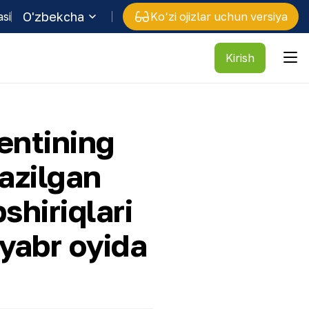
O'zbekcha
asi
Ko‘zi ojizlar uchun versiya
Kirish
entining
azilgan
shiriqlari
oyabr oyida