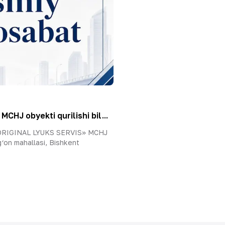
HJ obyekti qurilishi bil...
 «ORIGINAL LYUKS SERVIS» MCHJ
g‘on mahallasi, Bishkent