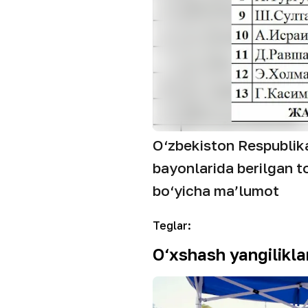
O‘zbekiston Respublika
bayonlarida berilgan to
bo‘yicha ma’lumot
Teglar
:
O‘xshash yangilikla