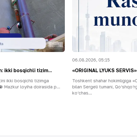
06.08.2026, 05:15
ikki bosqichli tizim...
«ORIGINAL LYUKS SERVIS» MC
ni ikki bosqichli tizimga
Toshkent shahar hokimligiga
️ Mazkur loyiha doirasida p...
bilan Sergeli tumani, Qo‘shqo‘r
ko‘chas...