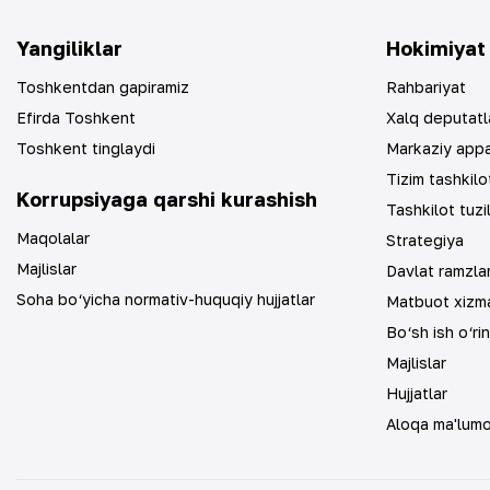
Yangiliklar
Hokimiyat
Toshkentdan gapiramiz
Rahbariyat
Efirda Toshkent
Xalq deputatl
Toshkent tinglaydi
Markaziy app
Tizim tashkilot
Korrupsiyaga qarshi kurashish
Tashkilot tuzi
Maqolalar
Strategiya
Majlislar
Davlat ramzlar
Soha bo‘yicha normativ-huquqiy hujjatlar
Matbuot xizma
Bo‘sh ish o‘rin
Majlislar
Hujjatlar
Aloqa ma'lumo