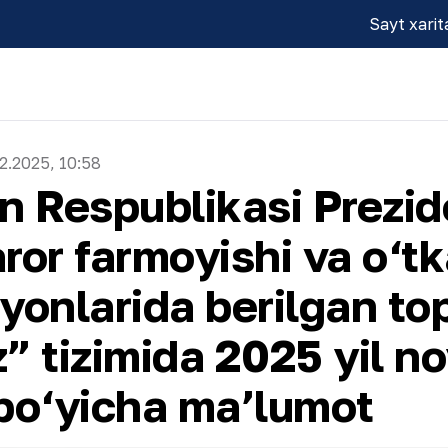
Sayt xarit
2.2025, 10:58
n Respublikasi Prezid
ror farmoyishi va o‘tk
ayonlarida berilgan top
z” tizimida 2025 yil n
i bo‘yicha ma’lumot