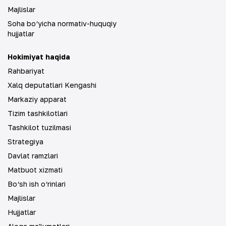
Majlislar
Soha bo‘yicha normativ-huquqiy
hujjatlar
Hokimiyat haqida
Rahbariyat
Xalq deputatlari Kengashi
Markaziy apparat
Tizim tashkilotlari
Tashkilot tuzilmasi
Strategiya
Davlat ramzlari
Matbuot xizmati
Bo‘sh ish o‘rinlari
Majlislar
Hujjatlar