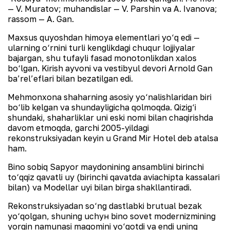
— V. Muratov; muhandislar — V. Parshin va A. Ivanova;
rassom — A. Gan.
Maxsus quyoshdan himoya elementlari yo‘q edi —
ularning o‘rnini turli kenglikdagi chuqur lojjiyalar
bajargan, shu tufayli fasad monotonlikdan xalos
bo‘lgan. Kirish ayvoni va vestibyul devori Arnold Gan
ba’rel’eflari bilan bezatilgan edi.
Mehmonxona shaharning asosiy yo‘nalishlaridan biri
bo‘lib kelgan va shundayligicha qolmoqda. Qizig‘i
shundaki, shaharliklar uni eski nomi bilan chaqirishda
davom etmoqda, garchi 2005-yildagi
rekonstruksiyadan keyin u Grand Mir Hotel deb atalsa
ham.
Bino sobiq Sapyor maydonining ansamblini birinchi
to‘qqiz qavatli uy (birinchi qavatda aviachipta kassalari
bilan) va Modellar uyi bilan birga shakllantiradi.
Rekonstruksiyadan so‘ng dastlabki brutual bezak
yo‘qolgan, shuning uch
ун
bino sovet modernizmining
yorqin namunasi maqomini yo‘qotdi va endi uning