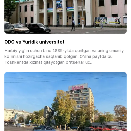
ODO va Yuridik universitet
Harbiy yigʻin uchun bino 1885-yilda qurilgan va uning umumiy
koʻrinishi hozirgacha saqlanib qolgan. Oʻsha paytda bu
Toshkentda xizmat qilayotgan ofitserlar uc...