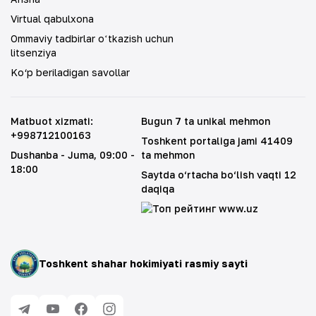
Virtual qabulxona
Ommaviy tadbirlar oʻtkazish uchun
litsenziya
Ko‘p beriladigan savollar
Matbuot xizmati
:
Bugun 7 ta unikal mehmon
+998712100163
Toshkent portaliga jami 41409
Dushanba - Juma
, 09:00 -
ta mehmon
18:00
Saytda o‘rtacha bo‘lish vaqti 12
daqiqa
Toshkent shahar hokimiyati rasmiy sayti