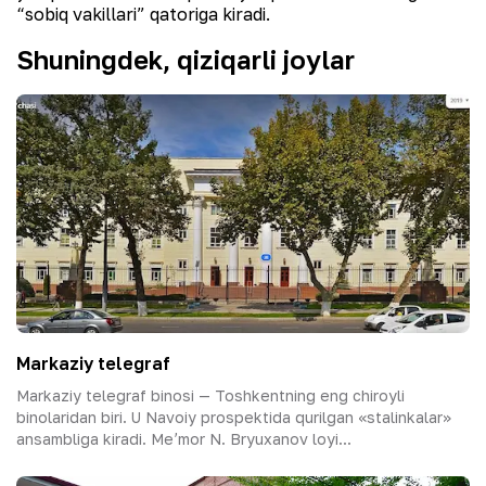
“sobiq vakillari” qatoriga kiradi.
Shuningdek, qiziqarli joylar
Markaziy telegraf
Markaziy telegraf binosi — Toshkentning eng chiroyli
binolaridan biri. U Navoiy prospektida qurilgan «stalinkalar»
ansambliga kiradi. Meʼmor N. Bryuxanov loyi...