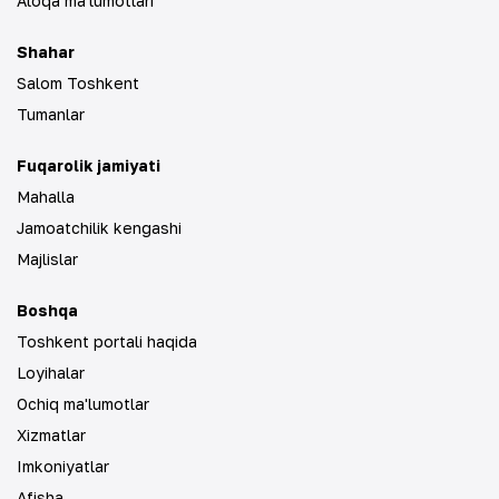
Aloqa ma'lumotlari
Shahar
Salom Toshkent
Tumanlar
Fuqarolik jamiyati
Mahalla
Jamoatchilik kengashi
Majlislar
Boshqa
Toshkent portali haqida
Loyihalar
Ochiq ma'lumotlar
Xizmatlar
Imkoniyatlar
Afisha