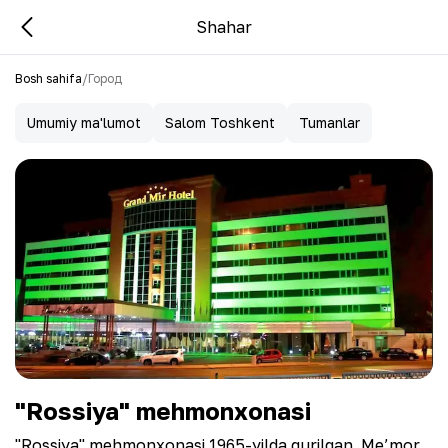
Shahar
Bosh sahifa
/
Город
Umumiy ma'lumot
Salom Toshkent
Tumanlar
"Rossiya" mehmonxonasi
"Rossiya" mehmonxonasi 1965-yilda qurilgan. Me’mor