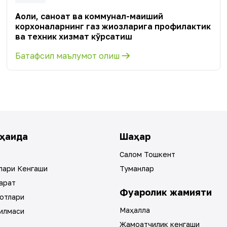
Аҳоли, саноат ва коммунал-маиший
корхоналарнинг газ жиҳозларига профилактик
ва техник хизмат кўрсатиш
Батафсил маълумот олиш
ҳақида
Шаҳар
Салом Тошкент
лари Кенгаши
Туманлар
арат
Фуқаролик жамияти
отлари
Маҳалла
илмаси
Жамоатчилик кенгаши