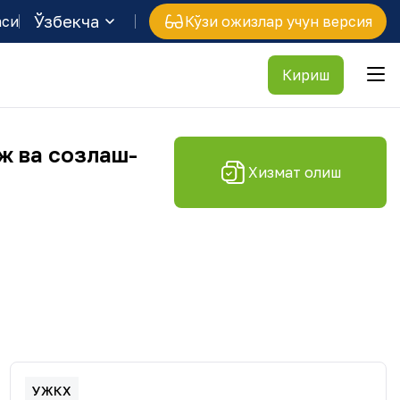
Ўзбекча
аси
Кўзи ожизлар учун версия
Кириш
ж ва созлаш-
Хизмат олиш
УЖКХ