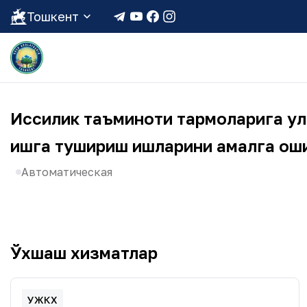
Тошкент
Иссиқлик таъминоти тармоқларига у
ишга тушириш ишларини амалга оши
Автоматическая
Ўхшаш хизматлар
УЖКХ