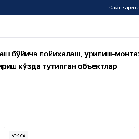
Сайт харит
лаш бўйича лойиҳалаш, қурилиш-монта
риш кўзда тутилган объектлар
УЖКХ