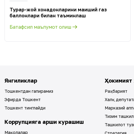
Турар-жой хонадонларини маиший газ
баллонлари билан таъминлаш
Батафсил маълумот олиш
Янгиликлар
Ҳокимият 
Тошкентдан гапирамиз
Раҳбарият
Эфирда Тошкент
Халқ депутат
Тошкент тинглайди
Марказий апп
Тизим ташкил
Коррупцияга қарши курашиш
Ташкилот туз
Мақолалар
Стратегия