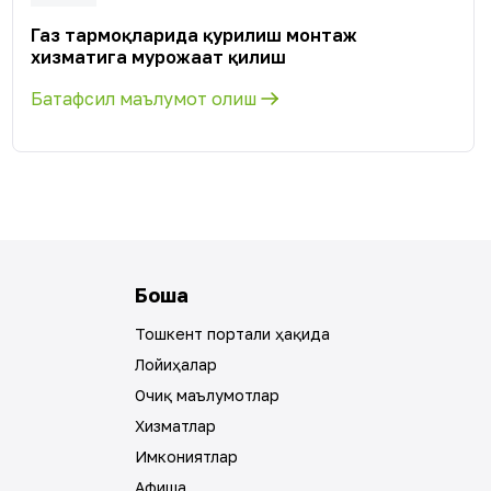
Газ тармоқларида қурилиш монтаж
хизматига мурожаат қилиш
Батафсил маълумот олиш
Бошқа
Тошкент портали ҳақида
Лойиҳалар
Очиқ маълумотлар
Хизматлар
Имкониятлар
Афиша