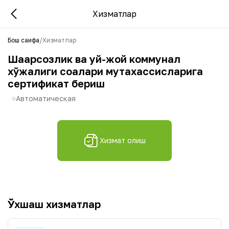
Хизматлар
Бош саҳифа
/
Хизматлар
Шаҳарсозлик ва уй-жой коммунал
хўжалиги соҳалари мутахассисларига
сертификат бериш
Автоматическая
Хизмат олиш
Ўхшаш хизматлар