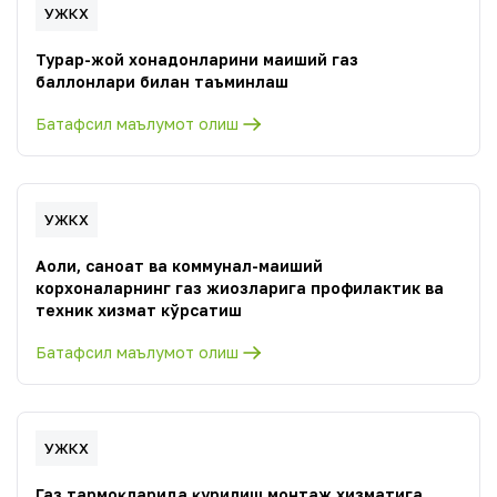
УЖКХ
Турар-жой хонадонларини маиший газ
баллонлари билан таъминлаш
Батафсил маълумот олиш
УЖКХ
Аҳоли, саноат ва коммунал-маиший
корхоналарнинг газ жиҳозларига профилактик ва
техник хизмат кўрсатиш
Батафсил маълумот олиш
УЖКХ
Газ тармоқларида қурилиш монтаж хизматига