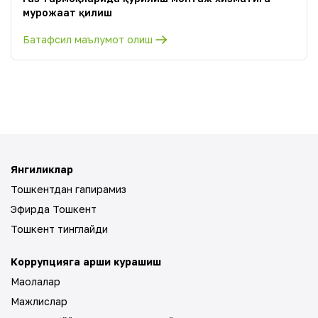
мурожаат қилиш
Батафсил маълумот олиш
Янгиликлар
Тошкентдан гапирамиз
Эфирда Тошкент
Тошкент тинглайди
Коррупцияга қарши курашиш
Мақолалар
Мажлислар