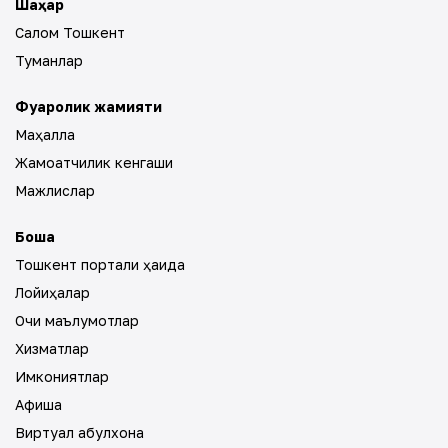
Шаҳар
Салом Тошкент
Туманлар
Фуқаролик жамияти
Маҳалла
Жамоатчилик кенгаши
Мажлислар
Бошқа
Тошкент портали ҳақида
Лойиҳалар
Очиқ маълумотлар
Хизматлар
Имкониятлар
Афиша
Виртуал қабулхона