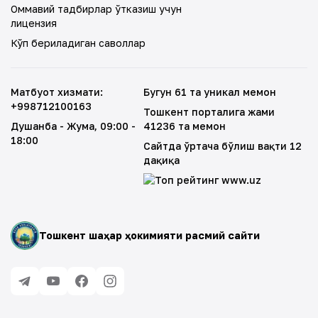
Оммавий тадбирлар ўтказиш учун
лицензия
Кўп бериладиган саволлар
Матбуот хизмати
:
Бугун 61 та уникал меҳмон
+998712100163
Тошкент порталига жами
Душанба - Жума
, 09:00 -
41236 та меҳмон
18:00
Сайтда ўртача бўлиш вақти 12
дақиқа
Тошкент шаҳар ҳокимияти расмий сайти