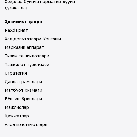
Соҳалар бўйича норматив-ҳуқуқий
ҳужжатлар
Ҳокимият ҳақида
Раҳбарият
Халқ депутатлари Кенгаши
Марказий аппарат
Тизим ташкилотлари
Ташкилот тузилмаси
Стратегия
Давлат рамзлари
Матбуот хизмати
Бўш иш ўринлари
Мажлислар
Ҳужжатлар
Алоқа маълумотлари