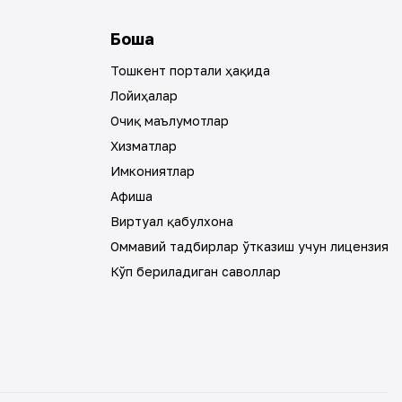
Бошқа
Тошкент портали ҳақида
Лойиҳалар
Очиқ маълумотлар
Хизматлар
Имкониятлар
Афиша
Виртуал қабулхона
Оммавий тадбирлар ўтказиш учун лицензия
Кўп бериладиган саволлар