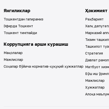
Янгиликлар
Ҳокимият 
Тошкентдан гапирамиз
Раҳбарият
Эфирда Тошкент
Халқ депутат
Тошкент тинглайди
Марказий апп
Тизим ташкил
Коррупцияга қарши курашиш
Ташкилот туз
Мақолалар
Стратегия
Мажлислар
Давлат рамзл
Соҳалар бўйича норматив-ҳуқуқий ҳужжатлар
Матбуот хиз
Бўш иш ўринл
Мажлислар
Ҳужжатлар
Алоқа маълу