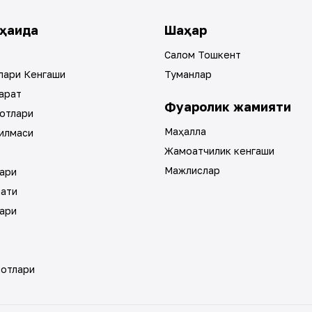
ҳақида
Шаҳар
Салом Тошкент
лари Кенгаши
Туманлар
арат
Фуқаролик жамияти
отлари
Маҳалла
илмаси
Жамоатчилик кенгаши
Мажлислар
ари
мати
ари
мотлари