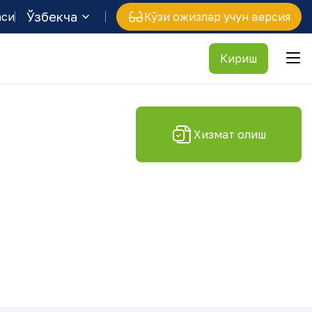
Ўзбекча
аси
Кўзи ожизлар учун версия
Кириш
Хизмат олиш