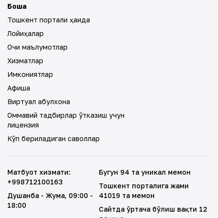
Бошқа
Тошкент портали ҳақида
Лойиҳалар
Очиқ маълумотлар
Хизматлар
Имкониятлар
Афиша
Виртуал қабулхона
Оммавий тадбирлар ўтказиш учун
лицензия
Кўп бериладиган саволлар
Матбуот хизмати
:
Бугун 94 та уникал меҳмон
+998712100163
Тошкент порталига жами
Душанба - Жума
, 09:00 -
41019 та меҳмон
18:00
Сайтда ўртача бўлиш вақти 12