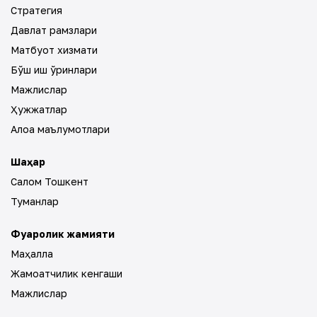
Стратегия
Давлат рамзлари
Матбуот хизмати
Бўш иш ўринлари
Мажлислар
Ҳужжатлар
Алоқа маълумотлари
Шаҳар
Салом Тошкент
Туманлар
Фуқаролик жамияти
Маҳалла
Жамоатчилик кенгаши
Мажлислар