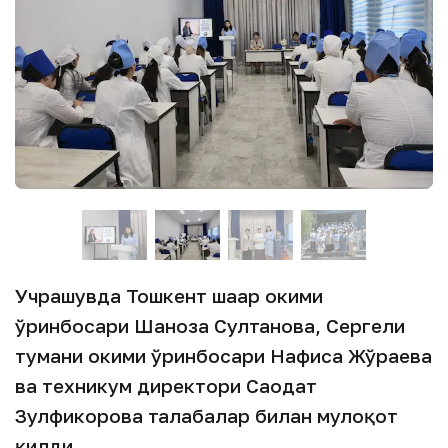
Учрашувда Тошкент шаҳар ҳокими
ўринбосари Шаҳноза Султанова, Сергели
тумани ҳокими ўринбосари Нафиса Жўраева
ва техникум директори Саодат
Зулфикорова талабалар билан мулоқот
қилди.