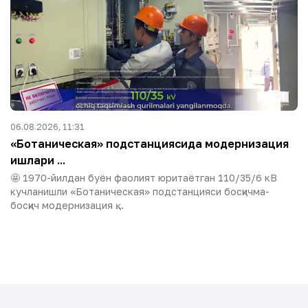
06.08.2026, 11:31
«Ботаническая» подстанциясида модернизация
ишлари ...
🤩 1970-йилдан буён фаолият юритаётган 110/35/6 кВ
кучланишли «Ботаническая» подстанцияси босқичма-
босқич модернизация қ...