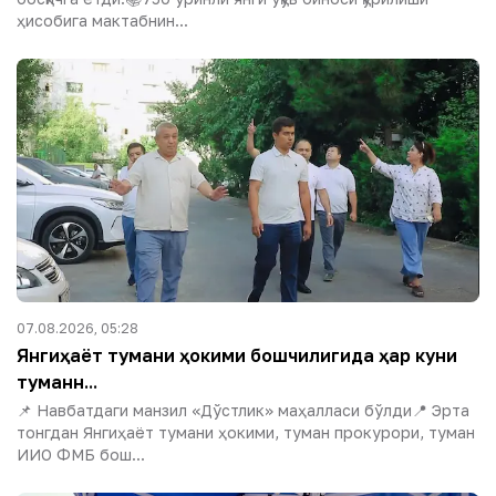
ҳисобига мактабнин...
07.08.2026, 05:28
Янгиҳаёт тумани ҳокими бошчилигида ҳар куни
туманн...
📌 Навбатдаги манзил «Дўстлик» маҳалласи бўлди📍 Эрта
тонгдан Янгиҳаёт тумани ҳокими, туман прокурори, туман
ИИО ФМБ бош...