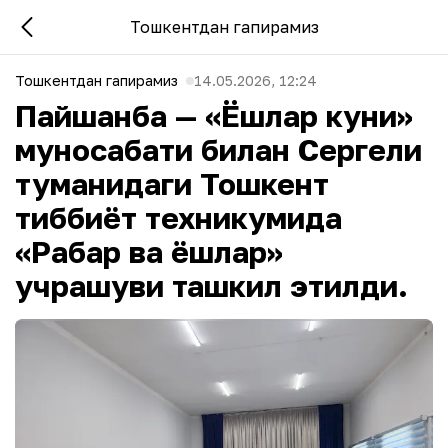
Тошкентдан гапирамиз
Тошкентдан гапирамиз
14.05.2026, 12:24
Пайшанба — «Ёшлар куни»
муносабати билан Сергели
туманидаги Тошкент
тиббиёт техникумида
«Раҳбар ва ёшлар»
учрашуви ташкил этилди.