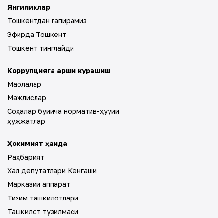
Янгиликлар
Тошкентдан гапирамиз
Эфирда Тошкент
Тошкент тинглайди
Коррупцияга қарши курашиш
Мақолалар
Мажлислар
Соҳалар бўйича норматив-ҳуқуқий
ҳужжатлар
Ҳокимият ҳақида
Раҳбарият
Халқ депутатлари Кенгаши
Марказий аппарат
Тизим ташкилотлари
Ташкилот тузилмаси