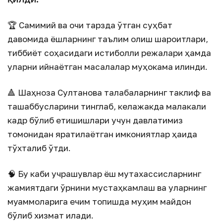
🏆 Самимий ва очиқ тарзда ўтган суҳбат
давомида ёшларнинг таълим олиш шароитлари,
тиббиёт соҳасидаги истиқболли режалари ҳамда
уларни қийнаётган масалалар муҳокама қилинди.
🔺 Шаҳноза Султанова талабаларнинг таклиф ва
ташаббусларини тинглаб, келажакда малакали
кадр бўлиб етишишлари учун давлатимиз
томонидан яратилаётган имкониятлар ҳақида
тўхталиб ўтди.
🧠 Бу каби учрашувлар ёш мутахассисларнинг
жамиятдаги ўрнини мустаҳкамлаш ва уларнинг
муаммоларига ечим топишда муҳим майдон
бўлиб хизмат қилади.