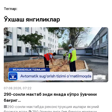
Теглар
:
Ўхшаш янгиликлар
07.08.2026, 07:22
290-сонли мактаб энди янада кўпроқ ўқувчини
бағриг...
🏢290-сонли мактабда реконструкция ишлари якуний
босқичга етди.📚750 ўринли янги ўқув биноси қурилиши