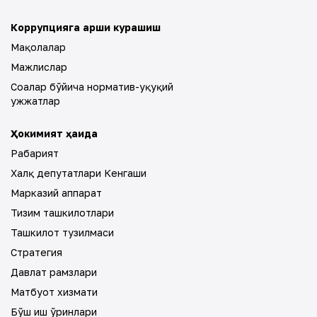
Коррупцияга қарши курашиш
Мақолалар
Мажлислар
Соҳалар бўйича норматив-ҳуқуқий
ҳужжатлар
Ҳокимият ҳақида
Раҳбарият
Халқ депутатлари Кенгаши
Марказий аппарат
Тизим ташкилотлари
Ташкилот тузилмаси
Стратегия
Давлат рамзлари
Матбуот хизмати
Бўш иш ўринлари