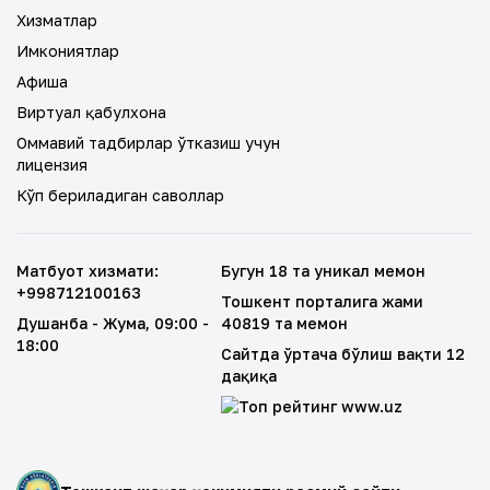
Хизматлар
Имкониятлар
Афиша
Виртуал қабулхона
Оммавий тадбирлар ўтказиш учун
лицензия
Кўп бериладиган саволлар
Матбуот хизмати
:
Бугун 18 та уникал меҳмон
+998712100163
Тошкент порталига жами
Душанба - Жума
, 09:00 -
40819 та меҳмон
18:00
Сайтда ўртача бўлиш вақти 12
дақиқа