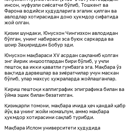
инсон, нуфузли сиёсатчи бўлиб, Тошкент ва
Фарғона водийси ҳудудларига эгалик қилган ва
авлодлар хотирасидан доно ҳукмдор сифатида
жой олган.
Қизиғи шундаки, Юнусхон Чингизхон авлодидан
бўлган, унинг набираси эса буюк саркарда ва
шоир Заҳириддин Бобур эди.
Юнусхон мақбараси XV асрдан сақланиб қолган
энг йирик иншоотлардан бири бўлиб, у учли
пештоқ ва икки қаватли гумбазга эга. Мақбара ўз
вақтида дарвешлар ва зиёратчилар учун маскан
бўлиб, улар махсус ҳужраларда жойлашганлар.
Кириш пештоқи каллиграфик эпиграфика билан ва
ўйма эшик билан безатилган.
Қизиқарли томони, мақбара ичида ҳеч қандай қабр
йўқ ва унинг жойи номаълум, аммо мақбара
ҳукмдор хотирасини сақлаб турибди.
Мақбара Ислом университети ҳудудида