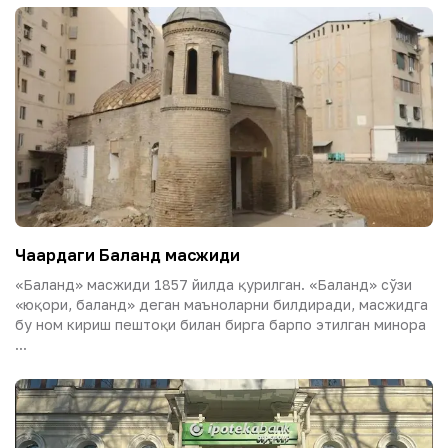
Чақардаги Баланд масжиди
«Баланд» масжиди 1857 йилда қурилган. «Баланд» сўзи
«юқори, баланд» деган маъноларни билдиради, масжидга
бу ном кириш пештоқи билан бирга барпо этилган минора
...