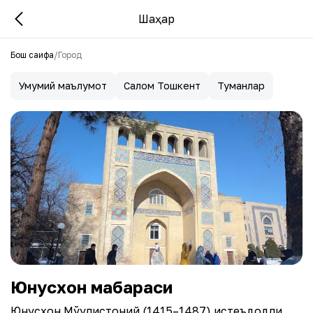
Шаҳар
Бош саҳифа
/
Город
Умумий маълумот
Салом Тошкент
Туманлар
Юнусхон мақбараси
Юнусхон Мўғулистоний (1415–1487) истеъдодли