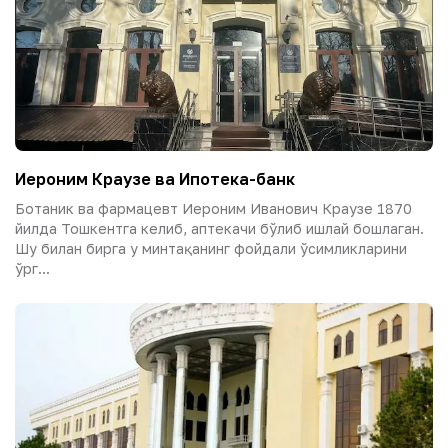
Иероним Краузе ва Ипотека-банк
Ботаник ва фармацевт Иероним Иванович Краузе 1870
йилда Тошкентга келиб, аптекачи бўлиб ишлай бошлаган.
Шу билан бирга у минтақанинг фойдали ўсимликларини
ўрг...