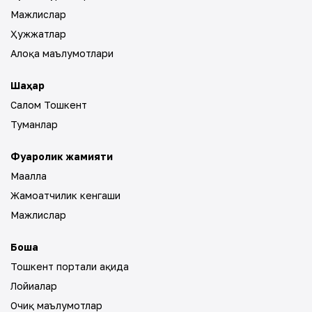
Мажлислар
Ҳужжатлар
Алоқа маълумотлари
Шаҳар
Салом Тошкент
Туманлар
Фуқаролик жамияти
Маҳалла
Жамоатчилик кенгаши
Мажлислар
Бошқа
Тошкент портали ҳақида
Лойиҳалар
Очиқ маълумотлар