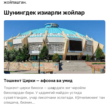
жойлашган.
Шунингдек қизиқарли жойлар
Тошкент Цирки — афсона ва умид
Тошкент цирки биноси — шаҳардаги энг чиройли
бинолардан бири. У қадимгий майдон устида
сузаётгандек, учар ликопчани эслатади. Кўпчиликнинг тан
олишича, бизнин...