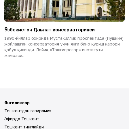
Ўзбекистон Давлат консерваторияси
1990-йиллар охирида Мустақиллик проспектида (Пушкин)
жойлашган консерватория учун янги бино қуриш қарори
қабул қилинди. Лойиҳа «Тошгипрогор» институти
жамоаси...
Янгиликлар
Тошкентдан гапирамиз
Эфирда Тошкент
Тошкент тинглайди