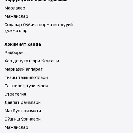
Мақолалар
Мажлислар
Соҳалар бўйича норматив-ҳуқуқий
ҳужжатлар
Ҳокимият ҳақида
Раҳбарият
Халқ депутатлари Кенгаши
Марказий аппарат
Тизим ташкилотлари
Ташкилот тузилмаси
Стратегия
Давлат рамзлари
Матбуот хизмати
Бўш иш ўринлари
Мажлислар