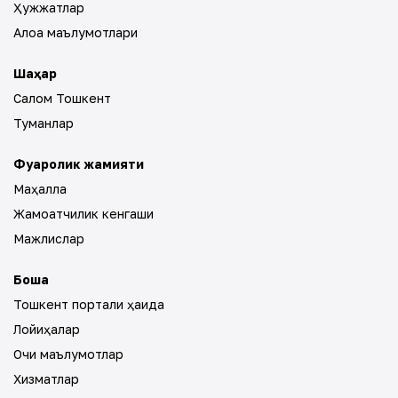
Ҳужжатлар
Алоқа маълумотлари
Шаҳар
Салом Тошкент
Туманлар
Фуқаролик жамияти
Маҳалла
Жамоатчилик кенгаши
Мажлислар
Бошқа
Тошкент портали ҳақида
Лойиҳалар
Очиқ маълумотлар
Хизматлар