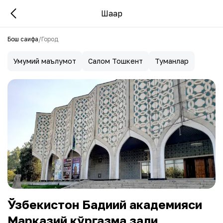
Шаҳар
Бош саҳифа
/
Город
Умумий маълумот
Салом Тошкент
Туманлар
Ўзбекистон Бадиий академияси
Марказий кўргазма зали