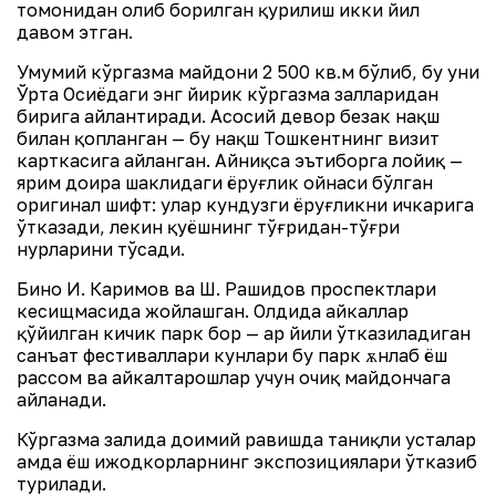
томонидан олиб борилган қурилиш икки йил
давом этган.
Умумий кўргазма майдони 2 500 кв.м бўлиб, бу уни
Ўрта Осиёдаги энг йирик кўргазма залларидан
бирига айлантиради. Асосий девор безак нақш
билан қопланган — бу нақш Тошкентнинг визит
карткасига айланган. Айниқса эътиборга лойиқ —
ярим доира шаклидаги ёруғлик ойнаси бўлган
оригинал шифт: улар кундузги ёруғликни ичкарига
ўтказади, лекин қуёшнинг тўғридан-тўғри
нурларини тўсади.
Бино И. Каримов ва Ш. Рашидов проспектлари
кесищмасида жойлашган. Олдида ҳайкаллар
қўйилган кичик парк бор — ҳар йили ўтказиладиган
санъат фестиваллари кунлари бу парк ѫнлаб ёш
рассом ва ҳайкалтарошлар учун очиқ майдончага
айланади.
Кўргазма залида доимий равишда таниқли усталар
ҳамда ёш ижодкорларнинг экспозициялари ўтказиб
турилади.