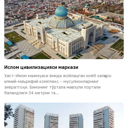
Ислом цивилизацияси маркази
Хаст-Имом мажмуаси ёнида жойлашган ноёб халқаро
илмий-маърифий комплекс – мусулмонларнинг
зиёратгоҳи. Бинонинг тўртала мавзули портали
баландлиги 34 метрни та...