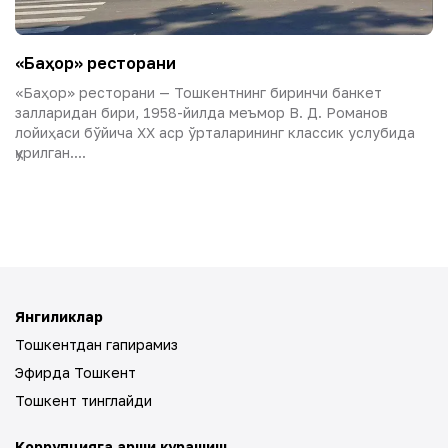
«Баҳор» ресторани
«Баҳор» ресторани — Тошкентнинг биринчи банкет
залларидан бири, 1958-йилда меъмор В. Д. Романов
лойиҳаси бўйича XX аср ўрталарининг классик услубида
қурилган....
Янгиликлар
Тошкентдан гапирамиз
Эфирда Тошкент
Тошкент тинглайди
Коррупцияга қарши курашиш