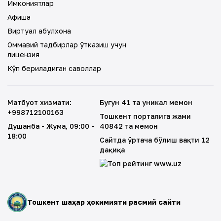
Имкониятлар
Афиша
Виртуал қабулхона
Оммавий тадбирлар ўтказиш учун
лицензия
Кўп бериладиган саволлар
Матбуот хизмати
:
Бугун 41 та уникал меҳмон
+998712100163
Тошкент порталига жами
Душанба - Жума
, 09:00 -
40842 та меҳмон
18:00
Сайтда ўртача бўлиш вақти 12
дақиқа
Тошкент шаҳар ҳокимияти расмий сайти