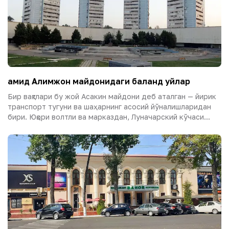
Ҳамид Алимжон майдонидаги баланд уйлар
Бир вақтлари бу жой Асакин майдони деб аталган — йирик
транспорт тугуни ва шаҳарнинг асосий йўналишларидан
бири. Юқори волтли ва марказдан, Луначарский кўчаси...