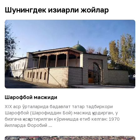
Шунингдек қизиқарли жойлар
Шарофбой масжиди
XIX аср ўрталарида бадавлат татар тадбиркори
Шарофбой (Шарофиддин Бой) масжид қурдирган, у
бизгача қисқартирилган кўринишда етиб келган: 1970
йилларда Форобий ...