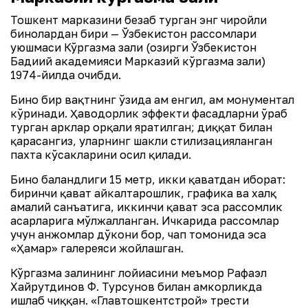
Тошкент марказини безаб турган энг чиройли
бинолардан бири — Ўзбекистон рассомлари
уюшмаси Кўргазма зали (ҳозирги Ўзбекистон
Бадиий академияси Марказий кўргазма зали)
1974-йилда очибди.
Бино бир вақтнинг ўзида ҳам енгил, ҳам монументал
кўринади. Ҳаводорлик эффекти фасадларни ўраб
турган арклар орқали яратилган; диққат билан
қарасангиз, уларнинг шакли стилизацияланган
пахта кўсакларини ҳосил қилади.
Бино баландлиги 15 метр, икки қаватдан иборат:
биринчи қават ҳайкалтарошлик, графика ва халқ
амалий санъатига, иккинчи қават эса рассомлик
асарларига мўлжалланган. Ичкарида рассомлар
учун анжомлар дўкони бор, чап томонида эса
«Ҳамар» галереяси жойлашган.
Кўргазма залининг лойиҳасини меъмор Рафаэл
Хайрутдинов Ф. Турсунов билан ҳамкорликда
ишлаб чиққан. «Главтошкентстрой» трести