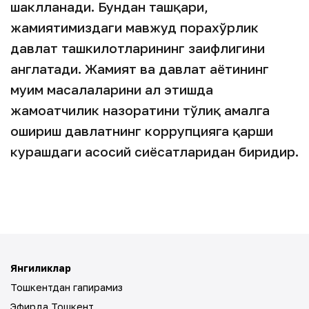
шаклланади. Бундан ташқари,
жамиятимиздаги мавжуд порахўрлик
давлат ташкилотларининг заифлигини
англатади. Жамият ва давлат ҳаётининг
муҳим масалаларини ҳал этишда
жамоатчилик назоратини тўлиқ амалга
ошириш давлатнинг коррупцияга қарши
курашдаги асосий сиёсатларидан биридир.
Янгиликлар
Тошкентдан гапирамиз
Эфирда Тошкент