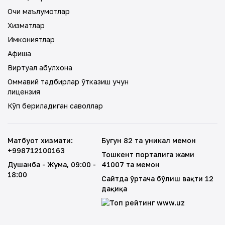
Очиқ маълумотлар
Хизматлар
Имкониятлар
Афиша
Виртуал қабулхона
Оммавий тадбирлар ўтказиш учун
лицензия
Кўп бериладиган саволлар
Матбуот хизмати
:
Бугун 82 та уникал меҳмон
+998712100163
Тошкент порталига жами
Душанба - Жума
, 09:00 -
41007 та меҳмон
18:00
Сайтда ўртача бўлиш вақти 12
дақиқа