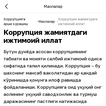
Мақолалар
Коррупцияга
Коррупция жамиятдаги
Мақолалар
қарши курашиш
ижтимоий иллат
Коррупция жамиятдаги
ижтимоий иллат
Бутун дунёда асосан коррупциянинг
табиати ва моҳияти салбий ижтимоий ҳодиса
сифатида таҳлил қилинади. Коррупция – бу
шахснинг мансаб ваколатидан ҳар қандай
кўринишда қонунга ҳилоф равишда
фойдаланиши. Коррупцияга оид ҳуқуқий онг
аҳолининг ҳуқуқий саводхонлик ва турмуш
даражасининг пастлиги натижасида