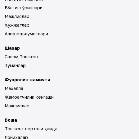
Бўш иш ўринлари
Мажлислар
Ҳужжатлар
Алоқа маълумотлари
Шаҳар
Салом Тошкент
Туманлар
Фуқаролик жамияти
Маҳалла
Жамоатчилик кенгаши
Мажлислар
Бошқа
Тошкент портали ҳақида
Лойиҳалар