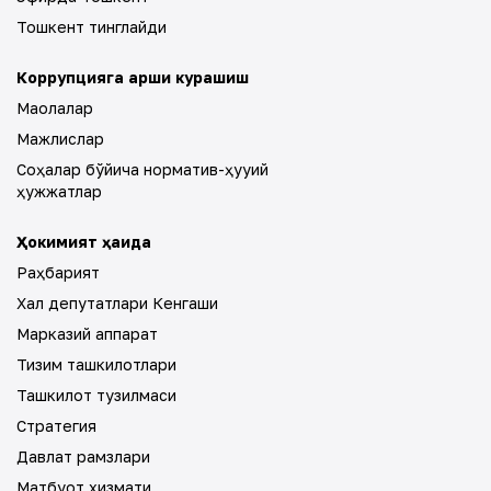
Тошкент тинглайди
Коррупцияга қарши курашиш
Мақолалар
Мажлислар
Соҳалар бўйича норматив-ҳуқуқий
ҳужжатлар
Ҳокимият ҳақида
Раҳбарият
Халқ депутатлари Кенгаши
Марказий аппарат
Тизим ташкилотлари
Ташкилот тузилмаси
Стратегия
Давлат рамзлари
Матбуот хизмати