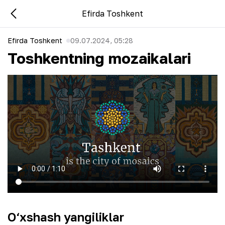
Efirda Toshkent
Efirda Toshkent
09.07.2024, 05:28
Toshkentning mozaikalari
O‘xshash yangiliklar