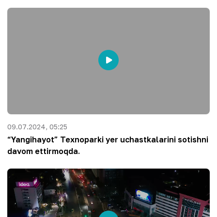
09.07.2024, 05:25
“Yangihayot” Texnoparki yer uchastkalarini sotishni
davom ettirmoqda.