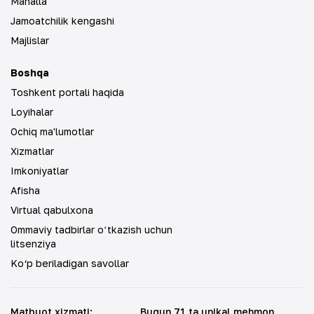
Mahalla
Jamoatchilik kengashi
Majlislar
Boshqa
Toshkent portali haqida
Loyihalar
Ochiq ma'lumotlar
Xizmatlar
Imkoniyatlar
Afisha
Virtual qabulxona
Ommaviy tadbirlar oʻtkazish uchun
litsenziya
Ko‘p beriladigan savollar
Matbuot xizmati
:
Bugun 71 ta unikal mehmon