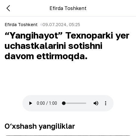
Efirda Toshkent
Efirda Toshkent
09.07.2024, 05:25
“Yangihayot” Texnoparki yer
uchastkalarini sotishni
davom ettirmoqda.
O‘xshash yangiliklar