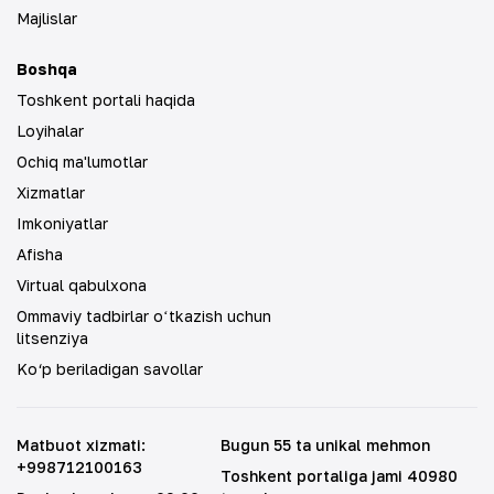
Majlislar
Boshqa
Toshkent portali haqida
Loyihalar
Ochiq ma'lumotlar
Xizmatlar
Imkoniyatlar
Afisha
Virtual qabulxona
Ommaviy tadbirlar oʻtkazish uchun
litsenziya
Ko‘p beriladigan savollar
Matbuot xizmati
:
Bugun 55 ta unikal mehmon
+998712100163
Toshkent portaliga jami 40980