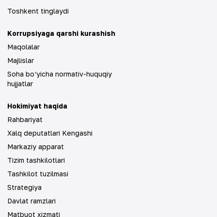
Toshkent tinglaydi
Korrupsiyaga qarshi kurashish
Maqolalar
Majlislar
Soha bo‘yicha normativ-huquqiy
hujjatlar
Hokimiyat haqida
Rahbariyat
Xalq deputatlari Kengashi
Markaziy apparat
Tizim tashkilotlari
Tashkilot tuzilmasi
Strategiya
Davlat ramzlari
Matbuot xizmati