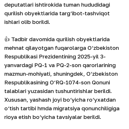
deputatlari ishtirokida tuman hududidagi
qurilish obyektlarida targ‘ibot-tashviqot
ishlari olib borildi.
👍 Tadbir davomida qurilish obyektlarida
mehnat qilayotgan fuqarolarga O‘zbekiston
Respublikasi Prezidentining 2025-yil 3-
yanvardagi PQ-1 va PQ-2-son qarorlarining
mazmun-mohiyati, shuningdek, O‘zbekiston
Respublikasining O‘RQ-1074-son Qonuni
talablari yuzasidan tushuntirishlar berildi.
Xususan, yashash joyi bo‘yicha ro‘yxatdan
o‘tish tartibi hmda migratsiya qonunchiligiga
rioya etish bo‘yicha tavsiyalar berildi.