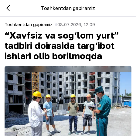
Toshkentdan gapiramiz
Toshkentdan gapiramiz
08.07.2026, 12:09
“Xavfsiz va sog‘lom yurt”
tadbiri doirasida targ‘ibot
ishlari olib borilmoqda