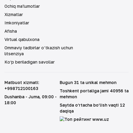
Ochiq ma'lumotlar
Xizmatlar
Imkoniyatlar
Afisha
Virtual qabulxona
Ommaviy tadbirlar oʻtkazish uchun
litsenziya
Ko‘p beriladigan savollar
Matbuot xizmati
:
Bugun 31 ta unikal mehmon
+998712100163
Toshkent portaliga jami 40956 ta
Dushanba - Juma
, 09:00 -
mehmon
18:00
Saytda o‘rtacha bo‘lish vaqti 12
daqiqa