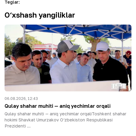
Teglar
:
O‘xshash yangiliklar
06.08.2026, 12:43
Qulay shahar muhiti — aniq yechimlar orqali
Qulay shahar muhiti — aniq yechimlar orqaliToshkent shahar
hokimi Shavkat Umurzakov O‘zbekiston Respublikasi
Prezidenti ...