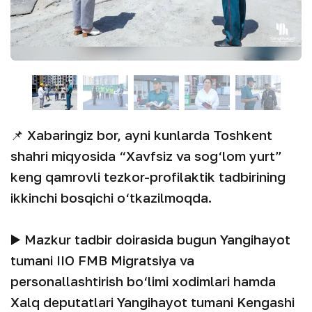
📌 Xabaringiz bor, ayni kunlarda Toshkent
shahri miqyosida “Xavfsiz va sog‘lom yurt”
keng qamrovli tezkor-profilaktik tadbirining
ikkinchi bosqichi o‘tkazilmoqda.
▶️ Mazkur tadbir doirasida bugun Yangihayot
tumani IIO FMB Migratsiya va
personallashtirish bo‘limi xodimlari hamda
Xalq deputatlari Yangihayot tumani Kengashi