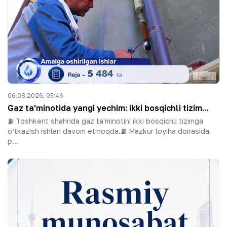
06.08.2026, 05:46
Gaz ta'minotida yangi yechim: ikki bosqichli tizim...
⛽️ Toshkent shahrida gaz ta'minotini ikki bosqichli tizimga
o‘tkazish ishlari davom etmoqda.⛽️ Mazkur loyiha doirasida
p...