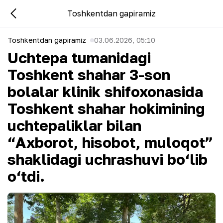
Toshkentdan gapiramiz
Toshkentdan gapiramiz
03.06.2026, 05:10
Uchtepa tumanidagi
Toshkent shahar 3-son
bolalar klinik shifoxonasida
Toshkent shahar hokimining
uchtepaliklar bilan
“Axborot, hisobot, muloqot”
shaklidagi uchrashuvi bo‘lib
o‘tdi.