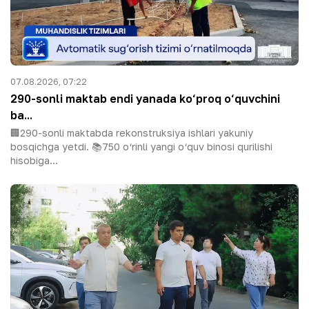
07.08.2026, 07:22
290-sonli maktab endi yanada ko‘proq o‘quvchini
ba...
🏢290-sonli maktabda rekonstruksiya ishlari yakuniy
bosqichga yetdi. 📚750 o‘rinli yangi o‘quv binosi qurilishi
hisobiga...