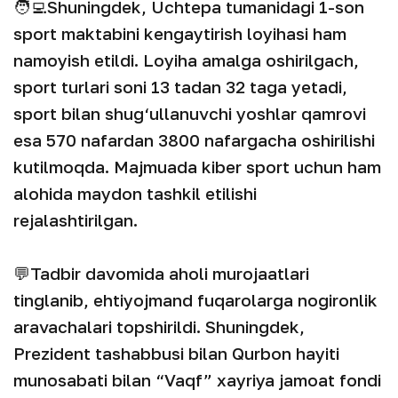
🧑‍💻Shuningdek, Uchtepa tumanidagi 1-son
sport maktabini kengaytirish loyihasi ham
namoyish etildi. Loyiha amalga oshirilgach,
sport turlari soni 13 tadan 32 taga yetadi,
sport bilan shug‘ullanuvchi yoshlar qamrovi
esa 570 nafardan 3800 nafargacha oshirilishi
kutilmoqda. Majmuada kiber sport uchun ham
alohida maydon tashkil etilishi
rejalashtirilgan.
💬Tadbir davomida aholi murojaatlari
tinglanib, ehtiyojmand fuqarolarga nogironlik
aravachalari topshirildi. Shuningdek,
Prezident tashabbusi bilan Qurbon hayiti
munosabati bilan “Vaqf” xayriya jamoat fondi