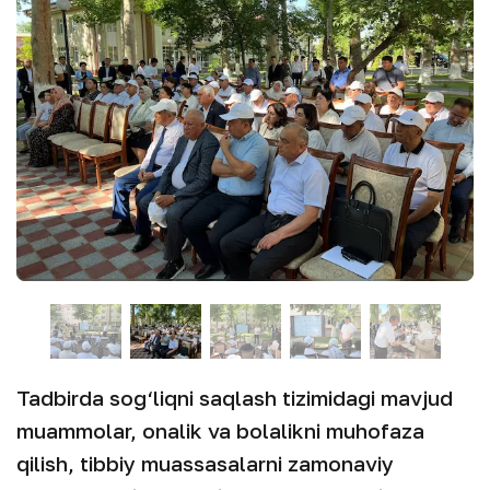
Tadbirda sog‘liqni saqlash tizimidagi mavjud
muammolar, onalik va bolalikni muhofaza
qilish, tibbiy muassasalarni zamonaviy