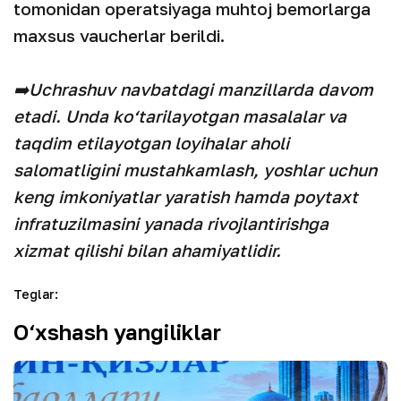
tomonidan operatsiyaga muhtoj bemorlarga
maxsus vaucherlar berildi.
➡️Uchrashuv navbatdagi manzillarda davom
etadi. Unda ko‘tarilayotgan masalalar va
taqdim etilayotgan loyihalar aholi
salomatligini mustahkamlash, yoshlar uchun
keng imkoniyatlar yaratish hamda poytaxt
infratuzilmasini yanada rivojlantirishga
xizmat qilishi bilan ahamiyatlidir.
Teglar
:
O‘xshash yangiliklar