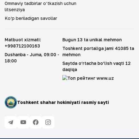
Ommaviy tadbirlar oʻtkazish uchun
litsenziya
Ko‘p beriladigan savollar
Matbuot xizmati
:
Bugun 13 ta unikal mehmon
+998712100163
Toshkent portaliga jami 41085 ta
Dushanba - Juma
, 09:00 -
mehmon
18:00
Saytda o‘rtacha bo‘lish vaqti 12
daqiqa
Toshkent shahar hokimiyati rasmiy sayti