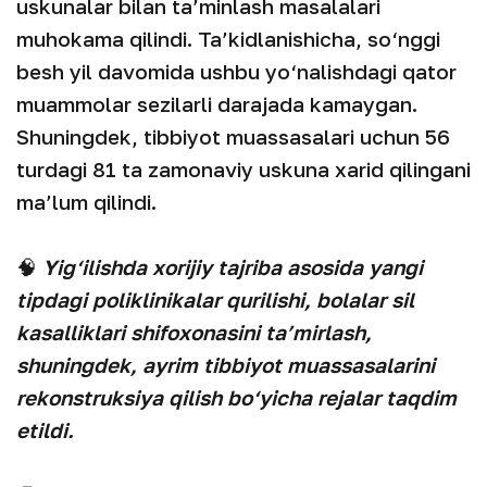
uskunalar bilan ta’minlash masalalari
muhokama qilindi. Ta’kidlanishicha, so‘nggi
besh yil davomida ushbu yo‘nalishdagi qator
muammolar sezilarli darajada kamaygan.
Shuningdek, tibbiyot muassasalari uchun 56
turdagi 81 ta zamonaviy uskuna xarid qilingani
ma’lum qilindi.
🧠
Yig‘ilishda xorijiy tajriba asosida yangi
tipdagi poliklinikalar qurilishi, bolalar sil
kasalliklari shifoxonasini ta’mirlash,
shuningdek, ayrim tibbiyot muassasalarini
rekonstruksiya qilish bo‘yicha rejalar taqdim
etildi.