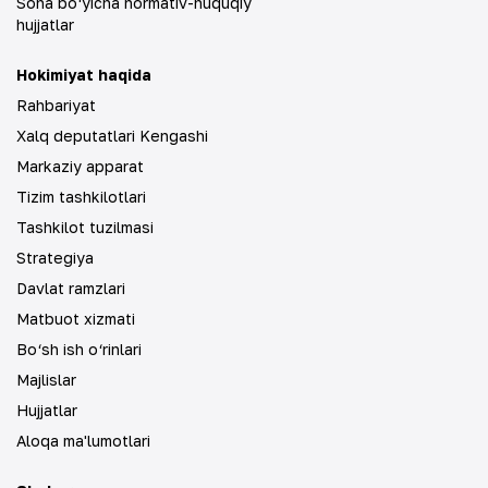
Soha bo‘yicha normativ-huquqiy
hujjatlar
Hokimiyat haqida
Rahbariyat
Xalq deputatlari Kengashi
Markaziy apparat
Tizim tashkilotlari
Tashkilot tuzilmasi
Strategiya
Davlat ramzlari
Matbuot xizmati
Bo‘sh ish o‘rinlari
Majlislar
Hujjatlar
Aloqa ma'lumotlari