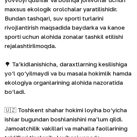
maxsus ekologik orolchalar yaratilishidir.
Bundan tashqari, suv sporti turlarini
rivojlantirish maqsadida baydarka va kanoe
sporti uchun alohida zonalar tashkil etilishi
rejalashtirilmoqda.
🌳 Ta’kidlanishicha, daraxtlarning kesilishiga
yo‘l qo‘yilmaydi va bu masala hokimlik hamda
ekologiya organlarining alohida nazoratida
bo‘ladi.
🇺🇿 Toshkent shahar hokimi loyiha bo‘yicha
ishlar bugundan boshlanishini ma’lum qildi.
Jamoatchilik vakillari va mahalla faollarining