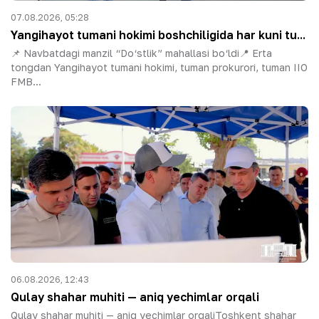
07.08.2026, 05:28
Yangihayot tumani hokimi boshchiligida har kuni tu...
📌 Navbatdagi manzil “Do‘stlik” mahallasi bo‘ldi📍 Erta
tongdan Yangihayot tumani hokimi, tuman prokurori, tuman IIO
FMB...
06.08.2026, 12:43
Qulay shahar muhiti — aniq yechimlar orqali
Qulay shahar muhiti — aniq yechimlar orqaliToshkent shahar