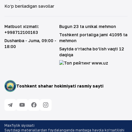
Ko‘p beriladigan savollar
Matbuot xizmati
:
Bugun 23 ta unikal mehmon
+998712100163
Toshkent portaliga jami 41095 ta
Dushanba - Juma
, 09:00 -
mehmon
18:00
Saytda o‘rtacha bo‘lish vaqti 12
daqiqa
Toshkent shahar hokimiyati rasmiy sayti
Maxfiylik siyosati
Saytdagi materiallardan foydalanganda manbaga havola ko‘rsatilishi