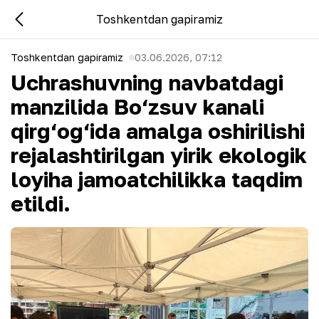
Toshkentdan gapiramiz
Toshkentdan gapiramiz
03.06.2026, 07:12
Uchrashuvning navbatdagi
manzilida Bo‘zsuv kanali
qirg‘og‘ida amalga oshirilishi
rejalashtirilgan yirik ekologik
loyiha jamoatchilikka taqdim
etildi.