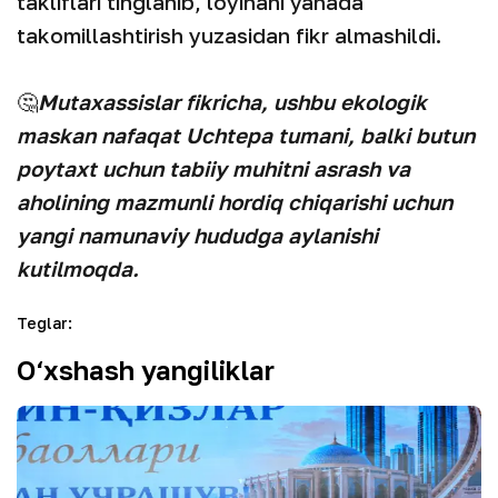
takliflari tinglanib, loyihani yanada
takomillashtirish yuzasidan fikr almashildi.
🤔
Mutaxassislar fikricha, ushbu ekologik
maskan nafaqat Uchtepa tumani, balki butun
poytaxt uchun tabiiy muhitni asrash va
aholining mazmunli hordiq chiqarishi uchun
yangi namunaviy hududga aylanishi
kutilmoqda.
Teglar
:
O‘xshash yangiliklar