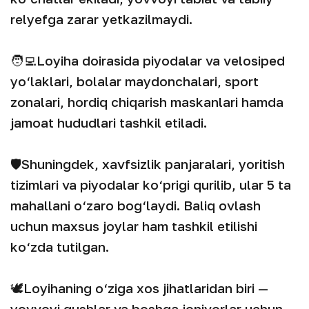
relyefga zarar yetkazilmaydi.
🧑‍💻Loyiha doirasida piyodalar va velosiped
yo‘laklari, bolalar maydonchalari, sport
zonalari, hordiq chiqarish maskanlari hamda
jamoat hududlari tashkil etiladi.
🛡Shuningdek, xavfsizlik panjaralari, yoritish
tizimlari va piyodalar ko‘prigi qurilib, ular 5 ta
mahallani o‘zaro bog‘laydi. Baliq ovlash
uchun maxsus joylar ham tashkil etilishi
ko‘zda tutilgan.
🕊️Loyihaning o‘ziga xos jihatlaridan biri —
yovvoyi qushlar va boshqa jonivorlar uchun