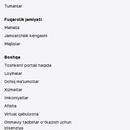
Tumanlar
Fuqarolik jamiyati
Mahalla
Jamoatchilik kengashi
Majlislar
Boshqa
Toshkent portali haqida
Loyihalar
Ochiq ma'lumotlar
Xizmatlar
Imkoniyatlar
Afisha
Virtual qabulxona
Ommaviy tadbirlar oʻtkazish uchun
litsenziya