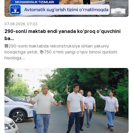
07.08.2026, 07:22
290-sonli maktab endi yanada ko‘proq o‘quvchini
ba...
🏢290-sonli maktabda rekonstruksiya ishlari yakuniy
bosqichga yetdi. 📚750 o‘rinli yangi o‘quv binosi qurilishi
hisobiga...