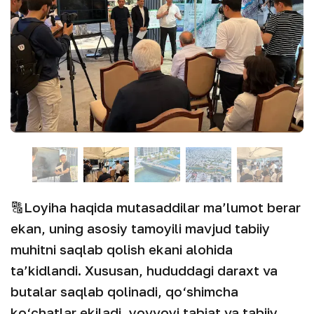
🔠Loyiha haqida mutasaddilar ma’lumot berar
ekan, uning asosiy tamoyili mavjud tabiiy
muhitni saqlab qolish ekani alohida
ta’kidlandi. Xususan, hududdagi daraxt va
butalar saqlab qolinadi, qo‘shimcha
ko‘chatlar ekiladi, yovvoyi tabiat va tabiiy