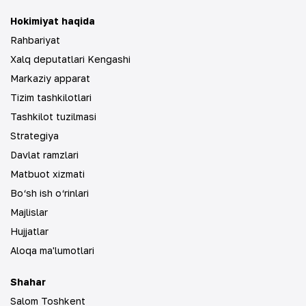
Hokimiyat haqida
Rahbariyat
Xalq deputatlari Kengashi
Markaziy apparat
Tizim tashkilotlari
Tashkilot tuzilmasi
Strategiya
Davlat ramzlari
Matbuot xizmati
Bo‘sh ish o‘rinlari
Majlislar
Hujjatlar
Aloqa ma'lumotlari
Shahar
Salom Toshkent