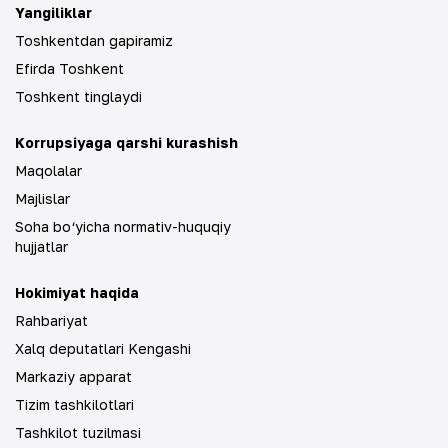
Yangiliklar
Toshkentdan gapiramiz
Efirda Toshkent
Toshkent tinglaydi
Korrupsiyaga qarshi kurashish
Maqolalar
Majlislar
Soha bo‘yicha normativ-huquqiy
hujjatlar
Hokimiyat haqida
Rahbariyat
Xalq deputatlari Kengashi
Markaziy apparat
Tizim tashkilotlari
Tashkilot tuzilmasi