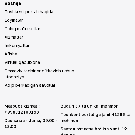
Boshqa
Toshkent portali haqida
Loyihalar
Ochiq ma'lumotlar
Xizmatlar
Imkoniyatlar
Afisha
Virtual qabulxona
Ommaviy tadbirlar oʻtkazish uchun
litsenziya
Ko‘p beriladigan savollar
Matbuot xizmati
:
Bugun 37 ta unikal mehmon
+998712100163
Toshkent portaliga jami 41296 ta
Dushanba - Juma
, 09:00 -
mehmon
18:00
Saytda o‘rtacha bo‘lish vaqti 12
daqiqa