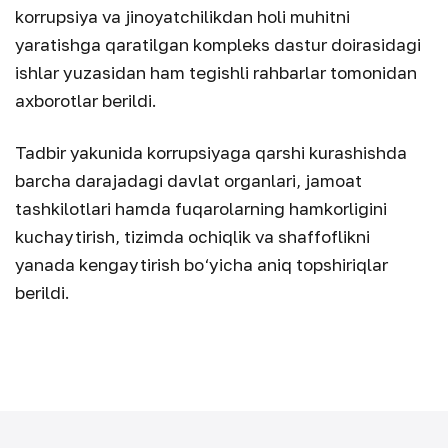
korrupsiya va jinoyatchilikdan holi muhitni
yaratishga qaratilgan kompleks dastur doirasidagi
ishlar yuzasidan ham tegishli rahbarlar tomonidan
axborotlar berildi.
Tadbir yakunida korrupsiyaga qarshi kurashishda
barcha darajadagi davlat organlari, jamoat
tashkilotlari hamda fuqarolarning hamkorligini
kuchaytirish, tizimda ochiqlik va shaffoflikni
yanada kengaytirish bo‘yicha aniq topshiriqlar
berildi.