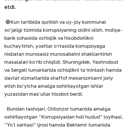
etdi.
🔵
Kun tartibida qurilish va uy-joy kommunal
xo‘jaligi tizimida korrupsiyaning oldini olish, moliya-
bank sohasida ochiqlik va hisobdorlikni
kuchaytirish, yoshlar o‘rtasida korrupsiyaga
nisbatan murosasiz munosabatni shakllantirish
masalalari ko‘rib chiqildi. Shuningdek, Yashnobod
va Sergeli tumanlarida ochiqlikni ta’minlash hamda
davlat xizmatlarida shaffof mexanizmlarni joriy
etish bo‘yicha amalga oshirilayotgan ishlar
yuzasidan mas’ullar hisobot berdi.
Bundan tashqari, Chilonzor tumanida amalga
oshirilayotgan “Korrupsiyadan holi hudud” loyihasi,
“Yo‘l xaritasi” ijrosi hamda Bektemir tumanida