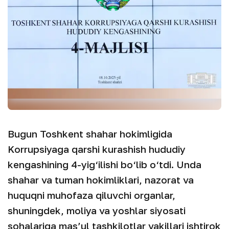
Bugun Toshkent shahar hokimligida
Korrupsiyaga qarshi kurashish hududiy
kengashining 4-yig‘ilishi bo‘lib o‘tdi. Unda
shahar va tuman hokimliklari, nazorat va
huquqni muhofaza qiluvchi organlar,
shuningdek, moliya va yoshlar siyosati
sohalariga mas’ul tashkilotlar vakillari ishtirok