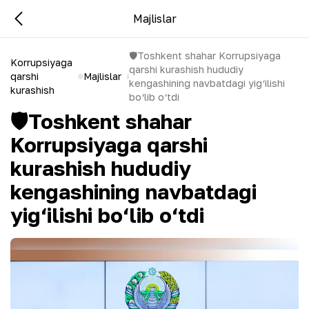
Majlislar
🛡Toshkent shahar Korrupsiyaga
Korrupsiyaga
qarshi kurashish hududiy
qarshi
Majlislar
kengashining navbatdagi yig‘ilishi
kurashish
bo‘lib o‘tdi
🛡Toshkent shahar
Korrupsiyaga qarshi
kurashish hududiy
kengashining navbatdagi
yig‘ilishi bo‘lib o‘tdi