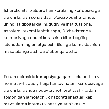
Ishtirokchilar xalqaro hamkorlikning korrupsiyaga
qarshi kurash sohasidagi o‘ziga xos jihatlariga,
uning istiqbollariga, huquqiy va institutsional
asoslarni takomillashtirishga, O‘zbekistonda
korrupsiyaga qarshi kurashish bilan bog‘liq
islohotlarning amalga oshirilishiga ko‘maklashish
masalalariga alohida e’tibor qaratdilar.
Forum doirasida korrupsiyaga qarshi ekspertiza va
normativ-huquqiy hujjatlar loyihalari, korrupsiyaga
qarshi kurashda nodavlat notijorat tashkilotlari
tomonidan jamoatchilik nazorati shakllari kabi
mavzularda interaktiv sessiyalar o‘tkazildi.