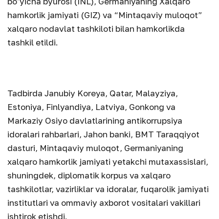
bo’yicha byurosi (INL), Germaniyaning Xalqaro
hamkorlik jamiyati (GIZ) va “Mintaqaviy muloqot”
xalqaro nodavlat tashkiloti bilan hamkorlikda
tashkil etildi.
Tadbirda Janubiy Koreya, Qatar, Malayziya,
Estoniya, Finlyandiya, Latviya, Gonkong va
Markaziy Osiyo davlatlarining antikorrupsiya
idoralari rahbarlari, Jahon banki, BMT Taraqqiyot
dasturi, Mintaqaviy muloqot, Germaniyaning
xalqaro hamkorlik jamiyati yetakchi mutaxassislari,
shuningdek, diplomatik korpus va xalqaro
tashkilotlar, vazirliklar va idoralar, fuqarolik jamiyati
institutlari va ommaviy axborot vositalari vakillari
ishtirok etishdi.