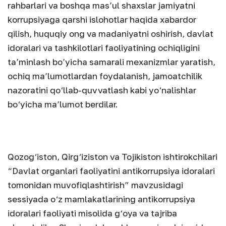
rahbarlari va boshqa mas’ul shaxslar jamiyatni
korrupsiyaga qarshi islohotlar haqida xabardor
qilish, huquqiy ong va madaniyatni oshirish, davlat
idoralari va tashkilotlari faoliyatining ochiqligini
ta’minlash bo’yicha samarali mexanizmlar yaratish,
ochiq ma’lumotlardan foydalanish, jamoatchilik
nazoratini qo‘llab-quvvatlash kabi yo‘nalishlar
bo‘yicha ma’lumot berdilar.
Qozog‘iston, Qirg‘iziston va Tojikiston ishtirokchilari
“Davlat organlari faoliyatini antikorrupsiya idoralari
tomonidan muvofiqlashtirish” mavzusidagi
sessiyada o‘z mamlakatlarining antikorrupsiya
idoralari faoliyati misolida g‘oya va tajriba