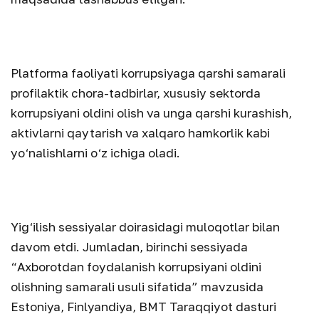
Platforma faoliyati korrupsiyaga qarshi samarali
profilaktik chora-tadbirlar, xususiy sektorda
korrupsiyani oldini olish va unga qarshi kurashish,
aktivlarni qaytarish va xalqaro hamkorlik kabi
yo‘nalishlarni o‘z ichiga oladi.
Yig‘ilish sessiyalar doirasidagi muloqotlar bilan
davom etdi. Jumladan, birinchi sessiyada
“Axborotdan foydalanish korrupsiyani oldini
olishning samarali usuli sifatida” mavzusida
Estoniya, Finlyandiya, BMT Taraqqiyot dasturi