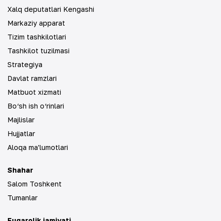
Xalq deputatlari Kengashi
Markaziy apparat
Tizim tashkilotlari
Tashkilot tuzilmasi
Strategiya
Davlat ramzlari
Matbuot xizmati
Bo‘sh ish o‘rinlari
Majlislar
Hujjatlar
Aloqa ma'lumotlari
Shahar
Salom Toshkent
Tumanlar
Fuqarolik jamiyati