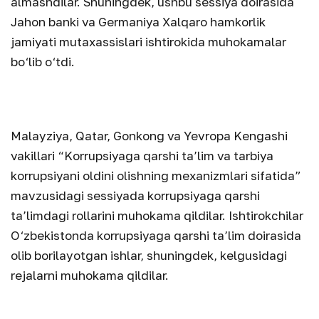
almashdilar. Shuningdek, ushbu sessiya doirasida
Jahon banki va Germaniya Xalqaro hamkorlik
jamiyati mutaxassislari ishtirokida muhokamalar
bo‘lib o‘tdi.
Malayziya, Qatar, Gonkong va Yevropa Kengashi
vakillari “Korrupsiyaga qarshi ta’lim va tarbiya
korrupsiyani oldini olishning mexanizmlari sifatida”
mavzusidagi sessiyada korrupsiyaga qarshi
ta’limdagi rollarini muhokama qildilar. Ishtirokchilar
O‘zbekistonda korrupsiyaga qarshi ta’lim doirasida
olib borilayotgan ishlar, shuningdek, kelgusidagi
rejalarni muhokama qildilar.