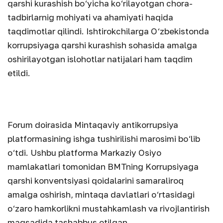
qarshi kurashish bo‘yicha ko‘rilayotgan chora-
tadbirlarnig mohiyati va ahamiyati haqida
taqdimotlar qilindi. Ishtirokchilarga O‘zbekistonda
korrupsiyaga qarshi kurashish sohasida amalga
oshirilayotgan islohotlar natijalari ham taqdim
etildi.
Forum doirasida Mintaqaviy antikorrupsiya
platformasining ishga tushirilishi marosimi bo‘lib
o‘tdi. Ushbu platforma Markaziy Osiyo
mamlakatlari tomonidan BMTning Korrupsiyaga
qarshi konventsiyasi qoidalarini samaraliroq
amalga oshirish, mintaqa davlatlari o‘rtasidagi
o‘zaro hamkorlikni mustahkamlash va rivojlantirish
maqsadida tashabbus etilgan.