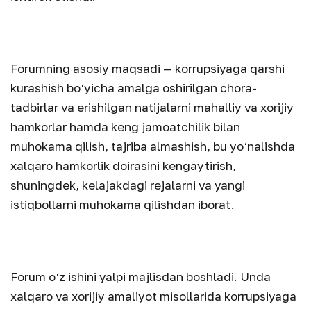
Forumning asosiy maqsadi — korrupsiyaga qarshi
kurashish bo‘yicha amalga oshirilgan chora-
tadbirlar va erishilgan natijalarni mahalliy va xorijiy
hamkorlar hamda keng jamoatchilik bilan
muhokama qilish, tajriba almashish, bu yo‘nalishda
xalqaro hamkorlik doirasini kengaytirish,
shuningdek, kelajakdagi rejalarni va yangi
istiqbollarni muhokama qilishdan iborat.
Forum o‘z ishini yalpi majlisdan boshladi. Unda
xalqaro va xorijiy amaliyot misollarida korrupsiyaga