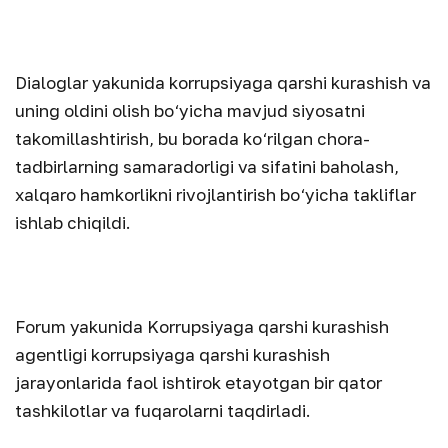
Dialoglar yakunida korrupsiyaga qarshi kurashish va
uning oldini olish bo‘yicha mavjud siyosatni
takomillashtirish, bu borada ko‘rilgan chora-
tadbirlarning samaradorligi va sifatini baholash,
xalqaro hamkorlikni rivojlantirish bo‘yicha takliflar
ishlab chiqildi.
Forum yakunida Korrupsiyaga qarshi kurashish
agentligi korrupsiyaga qarshi kurashish
jarayonlarida faol ishtirok etayotgan bir qator
tashkilotlar va fuqarolarni taqdirladi.