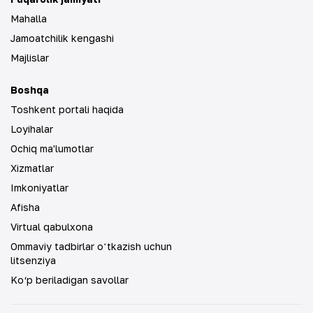
Mahalla
Jamoatchilik kengashi
Majlislar
Boshqa
Toshkent portali haqida
Loyihalar
Ochiq ma'lumotlar
Xizmatlar
Imkoniyatlar
Afisha
Virtual qabulxona
Ommaviy tadbirlar oʻtkazish uchun
litsenziya
Ko‘p beriladigan savollar