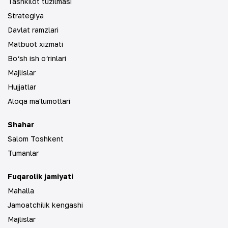
Tashkilot tuzilmasi
Strategiya
Davlat ramzlari
Matbuot xizmati
Bo‘sh ish o‘rinlari
Majlislar
Hujjatlar
Aloqa ma'lumotlari
Shahar
Salom Toshkent
Tumanlar
Fuqarolik jamiyati
Mahalla
Jamoatchilik kengashi
Majlislar