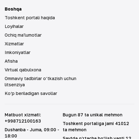
Boshqa
Toshkent portali haqida
Loyihalar
Ochiq ma'lumotlar
Xizmatlar
Imkoniyatlar
Afisha
Virtual qabulxona
Ommaviy tadbirlar oʻtkazish uchun
litsenziya
Ko‘p beriladigan savollar
Matbuot xizmati
:
Bugun 87 ta unikal mehmon
+998712100163
Toshkent portaliga jami 41012
Dushanba - Juma
, 09:00 -
ta mehmon
18:00
Saytda o‘rtacha bo‘lish vaqti 12