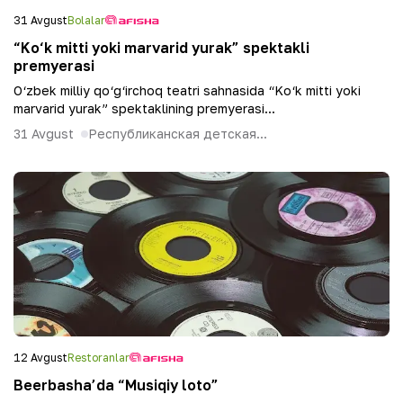
31 Avgust
Bolalar
“Ko‘k mitti yoki marvarid yurak” spektakli
premyerasi
O‘zbek milliy qo‘g‘irchoq teatri sahnasida “Ko‘k mitti yoki
marvarid yurak” spektaklining premyerasi...
31 Avgust
Республиканская детская...
12 Avgust
Restoranlar
Beerbasha’da “Musiqiy loto”