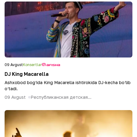
09 Avgust
Konsertlar
DJ King Macarella
Ashxobod bog‘ida King Macarella ishtirokida DJ-kecha bo‘lib
o‘tadi.
09 Avgust
Республиканская детская...