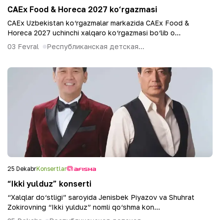
CAEx Food & Horeca 2027 ko‘rgazmasi
CAEx Uzbekistan ko‘rgazmalar markazida CAEx Food &
Horeca 2027 uchinchi xalqaro ko‘rgazmasi bo‘lib o...
03 Fevral
Республиканская детская...
25 Dekabr
Konsertlar
“Ikki yulduz” konserti
“Xalqlar do‘stligi” saroyida Jenisbek Piyazov va Shuhrat
Zokirovning “Ikki yulduz” nomli qo‘shma kon...