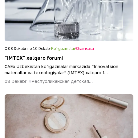
С 08 Dekabr по 10 Dekabr
Ko‘rgazmalar
“IMTEX” xalqaro forumi
CAEx Uzbekistan ko‘rgazmalar markazida “Innovatsion
materiallar va texnologiyalar” (IMTEX) xalqaro f...
08 Dekabr
Республиканская детская...