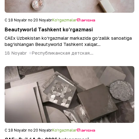
С 18 Noyabr по 20 Noyabr
Ko‘rgazmalar
Beautyworld Tashkent ko‘rgazmasi
CAEx Uzbekistan ko‘rgazmalar markazida go‘zallik sanoatiga
bag‘ishlangan Beautyworld Tashkent xalqar...
18 Noyabr
Республиканская детская...
С 18 Noyabr по 20 Noyabr
Ko‘rgazmalar