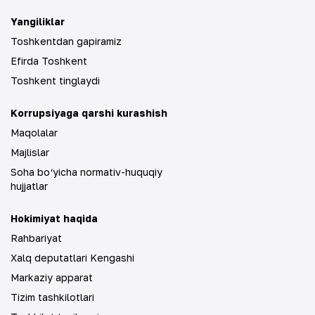
Yangiliklar
Toshkentdan gapiramiz
Efirda Toshkent
Toshkent tinglaydi
Korrupsiyaga qarshi kurashish
Maqolalar
Majlislar
Soha bo‘yicha normativ-huquqiy
hujjatlar
Hokimiyat haqida
Rahbariyat
Xalq deputatlari Kengashi
Markaziy apparat
Tizim tashkilotlari