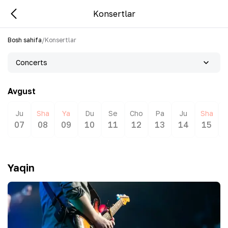
Konsertlar
Bosh sahifa
/
Konsertlar
Concerts
Avgust
Ju
Sha
Ya
Du
Se
Cho
Pa
Ju
Sha
07
08
09
10
11
12
13
14
15
Yaqin