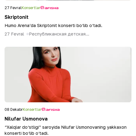
27 Fevral
Konsertlar
Skriptonit
Humo Arena’da Skriptonit konserti bo‘lib o‘tadi.
27 Fevral
Республиканская детская...
08 Dekabr
Konsertlar
Nilufar Usmonova
“Xalqlar do‘stligi” saroyida Nilufar Usmonovaning yakkaxon
konserti bo‘lib o‘tadi.