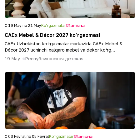
С 19 May по 21 May
Ko‘rgazmalar
CAEx Mebel & Décor 2027 ko‘rgazmasi
CAEx Uzbekistan ko‘rgazmalar markazida CAEx Mebel &
Décor 2027 uchinchi xalqaro mebel va dekor ko‘rg...
19 May
Республиканская детская...
С 03 Fevral по 05 Fevral
Ko‘rgazmalar