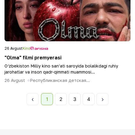
26 Avgust
Kino
"Olma" filmi premyerasi
O‘zbekiston Milliy kino san’ati saroyida bolalikdagi ruhiy
jarohatlar va inson qadr-qimmati muammosi...
26 Avgust
Республиканская детская...
1
2
3
4