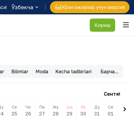
Ўзбекча
аси
Кўзи ожизлар учун версия
Кириш
ar
Bilimlar
Moda
Kecha tadbirlari
Барча...
Сентябр
Ду
Се
Чо
Па
Жу
Ша
Як
Ду
Се
Чо
24
25
26
27
28
29
30
31
01
02