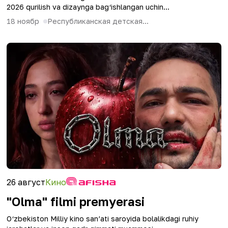
2026 qurilish va dizaynga bag‘ishlangan uchin...
18 ноябр
Республиканская детская...
26 август
Кино
"Olma" filmi premyerasi
O‘zbekiston Milliy kino san’ati saroyida bolalikdagi ruhiy