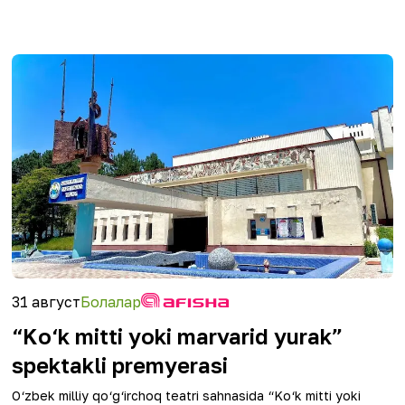
31 август
Болалар
“Ko‘k mitti yoki marvarid yurak”
spektakli premyerasi
O‘zbek milliy qo‘g‘irchoq teatri sahnasida “Ko‘k mitti yoki