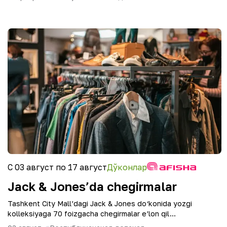
С 03 август по 17 август
Дўконлар
Jack & Jones’da chegirmalar
Tashkent City Mall’dagi Jack & Jones do‘konida yozgi
kolleksiyaga 70 foizgacha chegirmalar e’lon qil...