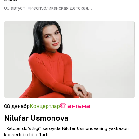
09 август
Республиканская детская...
08 декабр
Концертлар
Nilufar Usmonova
“Xalqlar do‘stligi” saroyida Nilufar Usmonovaning yakkaxon
konserti bo‘lib o‘tadi.