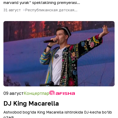
marvarid yurak” spektaklining premyerasi...
31 август
Республиканская детская...
09 август
Концертлар
DJ King Macarella
Ashxobod bog‘ida King Macarella ishtirokida DJ-kecha bo‘lib
o‘tadi.