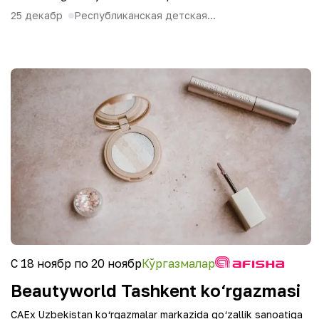
25 декабр
Республиканская детская...
С 18 ноябр по 20 ноябр
Кўргазмалар
Beautyworld Tashkent ko‘rgazmasi
CAEx Uzbekistan ko‘rgazmalar markazida go‘zallik sanoatiga