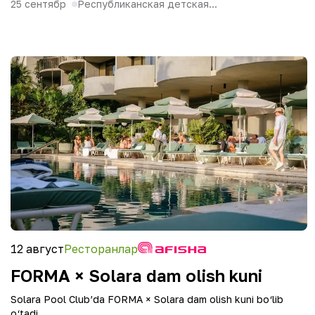
25 сентябр
Республиканская детская...
12 август
Ресторанлар
FORMA × Solara dam olish kuni
Solara Pool Club’da FORMA × Solara dam olish kuni bo‘lib
o‘tadi.