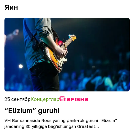
Яқин
25 сентябр
Концертлар
“Elizium” guruhi
VM Bar sahnasida Rossiyaning pank-rok guruhi “Elizium”
jamoaning 30 yilligiga bag‘ishlangan Greatest...