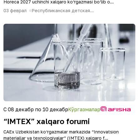
Horeca 2027 uchinchi xalqaro ko‘rgazmasi bo‘lib o...
03 феврал
Республиканская детская...
С 08 декабр по 10 декабр
Кўргазмалар
“IMTEX” xalqaro forumi
CAEx Uzbekistan ko‘rgazmalar markazida “Innovatsion
materiallar va texnologiyalar” (IMTEX) xalqaro f...