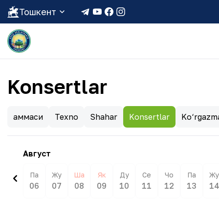
Тошкент
Konsertlar
Ҳаммаси
Texno
Shahar
Konsertlar
Ko‘rgazm
Август
Па
Жу
Ша
Як
Ду
Се
Чо
Па
Жу
06
07
08
09
10
11
12
13
1