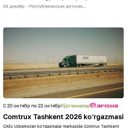
08 декабр
Республиканская детская...
С 20 октябр по 22 октябр
Кўргазмалар
Comtrux Tashkent 2026 ko‘rgazmasi
CAEx Uzbekistan ko‘rgazmalar markazida Comtrux Tashkent