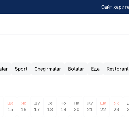
Сайт харит
alar
Sport
Chegirmalar
Bolalar
Еда
Restoranl
Ша
Як
Ду
Се
Чо
Па
Жу
Ша
Як
4
15
16
17
18
19
20
21
22
23