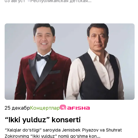
03 август
Республиканская детская...
25 декабр
Концертлар
“Ikki yulduz” konserti
“Xalqlar do‘stligi” saroyida Jenisbek Piyazov va Shuhrat
Zokirovning “Ikki yulduz” nomli qo‘shma kon...