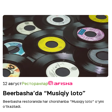
12 август
Ресторанлар
Beerbasha’da “Musiqiy loto”
Beerbasha restoranida har chorshanba “Musiqiy loto” o‘yini
o‘tkaziladi.