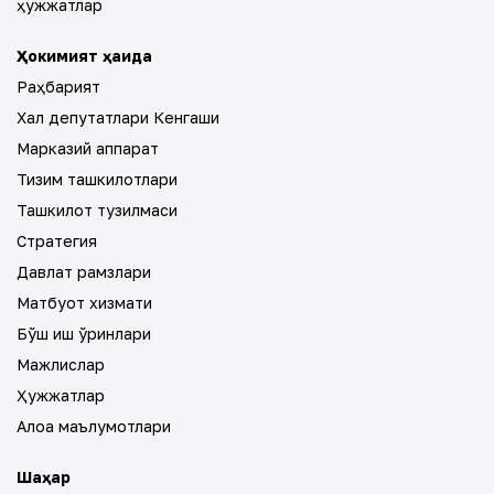
ҳужжатлар
Ҳокимият ҳақида
Раҳбарият
Халқ депутатлари Кенгаши
Марказий аппарат
Тизим ташкилотлари
Ташкилот тузилмаси
Стратегия
Давлат рамзлари
Матбуот хизмати
Бўш иш ўринлари
Мажлислар
Ҳужжатлар
Алоқа маълумотлари
Шаҳар