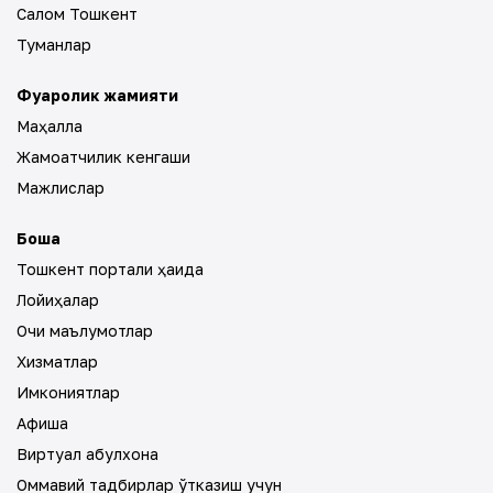
Салом Тошкент
Туманлар
Фуқаролик жамияти
Маҳалла
Жамоатчилик кенгаши
Мажлислар
Бошқа
Тошкент портали ҳақида
Лойиҳалар
Очиқ маълумотлар
Хизматлар
Имкониятлар
Афиша
Виртуал қабулхона
Оммавий тадбирлар ўтказиш учун