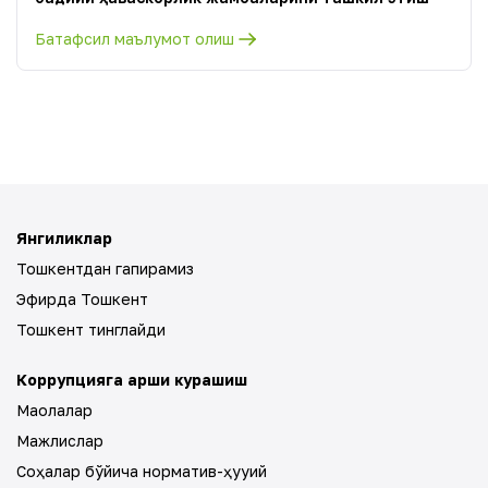
Батафсил маълумот олиш
Янгиликлар
Тошкентдан гапирамиз
Эфирда Тошкент
Тошкент тинглайди
Коррупцияга қарши курашиш
Мақолалар
Мажлислар
Соҳалар бўйича норматив-ҳуқуқий