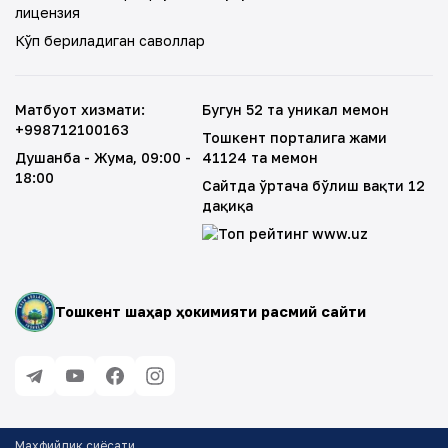
лицензия
Кўп бериладиган саволлар
Матбуот хизмати
:
Бугун 52 та уникал меҳмон
+998712100163
Тошкент порталига жами
Душанба - Жума
, 09:00 -
41124 та меҳмон
18:00
Сайтда ўртача бўлиш вақти 12
дақиқа
Тошкент шаҳар ҳокимияти расмий сайти
Махфийлик сиёсати