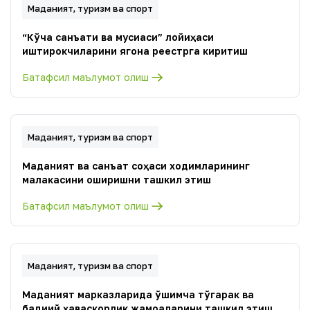
Маданият, туризм ва спорт
“Кўча санъати ва мусиқаси” лойиҳаси
иштирокчиларини ягона реестрга киритиш
Батафсил маълумот олиш
Маданият, туризм ва спорт
Маданият ва санъат соҳаси ходимларининг
малакасини оширишни ташкил этиш
Батафсил маълумот олиш
Маданият, туризм ва спорт
Маданият марказларида қўшимча тўгарак ва
бадиий ҳаваскорлик жамоаларини ташкил этиш