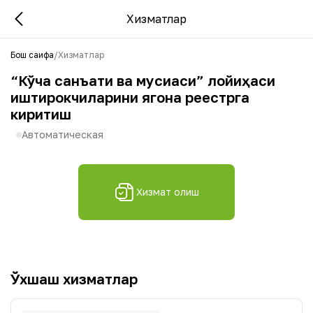
Хизматлар
Бош саҳифа
/
Хизматлар
“Кўча санъати ва мусиқаси” лойиҳаси
иштирокчиларини ягона реестрга
киритиш
Автоматическая
Хизмат олиш
Ўхшаш хизматлар