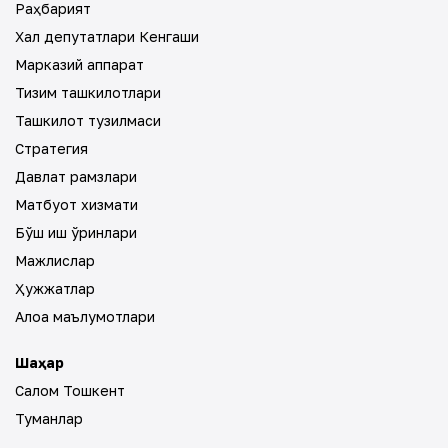
Раҳбарият
Халқ депутатлари Кенгаши
Марказий аппарат
Тизим ташкилотлари
Ташкилот тузилмаси
Стратегия
Давлат рамзлари
Матбуот хизмати
Бўш иш ўринлари
Мажлислар
Ҳужжатлар
Алоқа маълумотлари
Шаҳар
Салом Тошкент
Туманлар