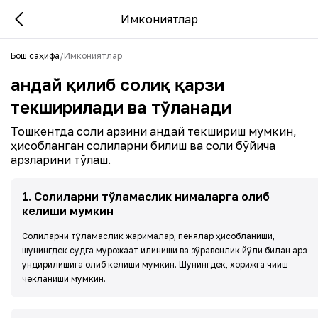
Имкониятлар
Бош саҳифа
/
Имкониятлар
Қандай қилиб солиқ қарзи
текширилади ва тўланади
Тошкентда солиқ қарзини қандай текшириш мумкин,
ҳисобланган солиқларни билиш ва солиқ бўйича
қарзларини тўлаш.
1
.
Солиқларни тўламаслик нималарга олиб
келиши мумкин
Солиқларни тўламаслик жарималар, пенялар ҳисобланиши,
шунингдек судга мурожаат қилиниши ва зўравонлик йўли билан қарз
ундирилишига олиб келиши мумкин. Шунингдек, хорижга чиқиш
чекланиши мумкин.