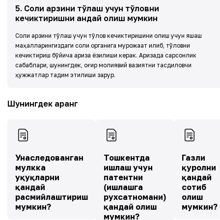
5
.
Солиқ қарзини тўлаш учун тўловни
кечиктиришни қандай олиш мумкин
Солиқ қарзини тўлаш учун тўлов кечиктиришини олиш учун яшаш
маҳалларингиздаги солиқ органига мурожаат қилиб, тўловни
кечиктириш бўйича ариза ёзилиши керак. Аризада сарсонлик
сабаблари, шунингдек, оғир молиявий вазиятни тасдиқловчи
ҳужжатлар тақдим этилиши зарур.
Шунингдек қаранг
Унаследованган
Тошкентда
Газли
мулкка
ишлаш учун
қуролни
ҳуқуқларни
патентни
қандай
қандай
(ишлашга
сотиб
расмийлаштириш
рухсатномани)
олиш
мумкин?
қандай олиш
мумкин?
мумкин?