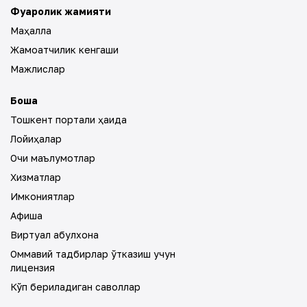
Фуқаролик жамияти
Маҳалла
Жамоатчилик кенгаши
Мажлислар
Бошқа
Тошкент портали ҳақида
Лойиҳалар
Очиқ маълумотлар
Хизматлар
Имкониятлар
Афиша
Виртуал қабулхона
Оммавий тадбирлар ўтказиш учун
лицензия
Кўп бериладиган саволлар