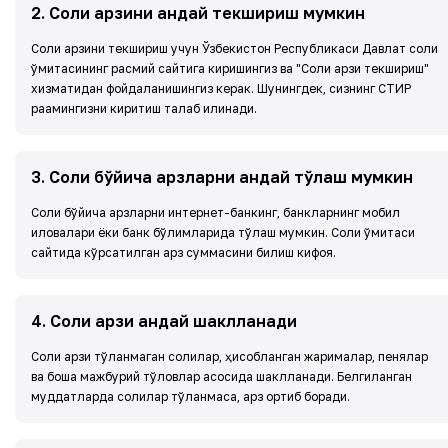
2
.
Солиқ қарзини қандай текшириш мумкин
Солиқ қарзини текшириш учун Ўзбекистон Республикаси Давлат солиқ
қўмитасининг расмий сайтига киришингиз ва "Солиқ қарзи текшириш"
хизматидан фойдаланишингиз керак. Шунингдек, сизнинг СТИР
рақамингизни киритиш талаб қилинади.
3
.
Солиқ бўйича қарзларни қандай тўлаш мумкин
Солиқ бўйича қарзларни интернет-банкинг, банкларнинг мобил
иловалари ёки банк бўлимларида тўлаш мумкин. Солиқ қўмитаси
сайтида кўрсатилган қарз суммасини билиш кифоя.
4
.
Солиқ қарзи қандай шаклланади
Солиқ қарзи тўланмаган солиқлар, ҳисобланган жарималар, пенялар
ва бошқа мажбурий тўловлар асосида шаклланади. Белгиланган
муддатларда солиқлар тўланмаса, қарз ортиб боради.