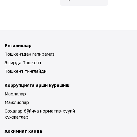
Янгиликлар
Тошкентдан гапирамиз
Эфирда Тошкент
Тошкент тинглайди
Коррупцияга қарши курашиш
Мақолалар
Мажлислар
Соҳалар бўйича норматив-ҳуқуқий
ҳужжатлар
Ҳокимият ҳақида