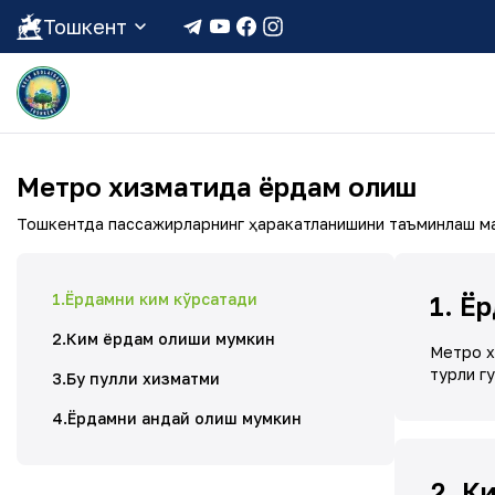
Тошкент
Метро хизматида ёрдам олиш
Тошкентда пассажирларнинг ҳаракатланишини таъминлаш ма
1
.
Ёрдамни ким кўрсатади
1
.
Ёр
2
.
Ким ёрдам олиши мумкин
Метро х
турли г
3
.
Бу пулли хизматми
4
.
Ёрдамни қандай олиш мумкин
2
.
Ки