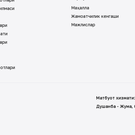
Маҳалла
илмаси
Жамоатчилик кенгаши
Мажлислар
ари
мати
ари
мотлари
Матбуот хизмати
Душанба - Жума
,