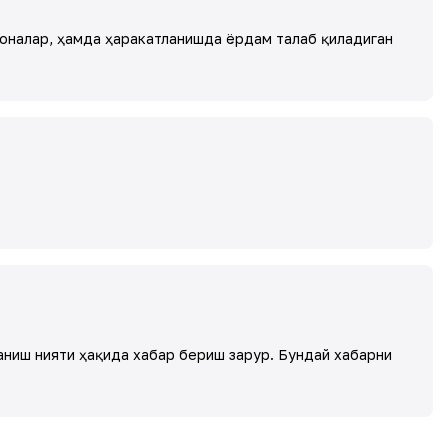
-оналар, ҳамда ҳаракатланишда ёрдам талаб қиладиган
ниш нияти ҳақида хабар бериш зарур. Бундай хабарни
.