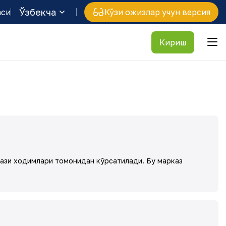
Ўзбекча
аси
Кўзи ожизлар учун версия
Кириш
зи ходимлари томонидан кўрсатилади. Бу марказ