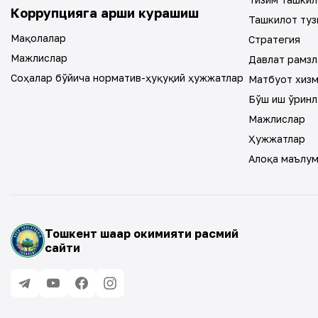
Коррупцияга қарши курашиш
Ташкилот туз
Мақолалар
Стратегия
Мажлислар
Давлат рамзл
Соҳалар бўйича норматив-ҳуқуқий ҳужжатлар
Матбуот хиз
Бўш иш ўринл
Мажлислар
Ҳужжатлар
Алоқа маълу
Тошкент шаҳар ҳокимияти расмий
сайти