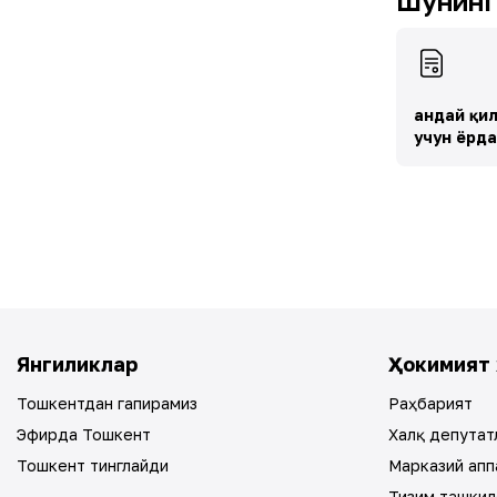
Шунингд
Қандай қи
учун ёрд
Янгиликлар
Ҳокимият 
Тошкентдан гапирамиз
Раҳбарият
Эфирда Тошкент
Халқ депутат
Тошкент тинглайди
Марказий апп
Тизим ташкил