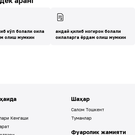
ек қаранг
либ кўп болали оила
Қандай қилиб ногирон болали
ам олиш мумкин
оилаларга ёрдам олиш мумкин
ҳақида
Шаҳар
Салом Тошкент
лари Кенгаши
Туманлар
арат
Фуқаролик жамияти
отлари