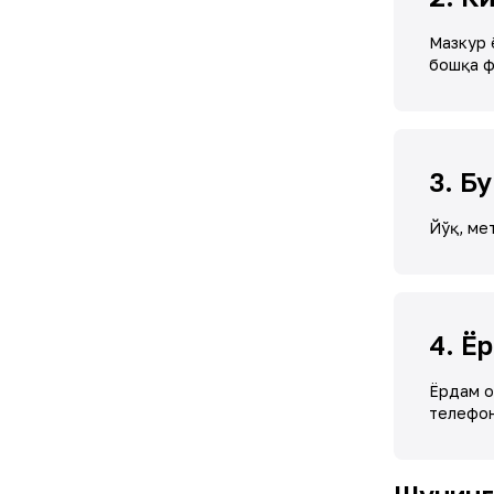
Мазкур 
бошқа ф
3
.
Бу
Йўқ, ме
4
.
Ёр
Ёрдам о
телефон