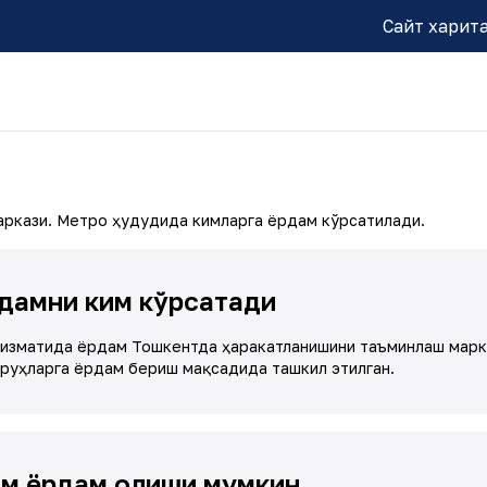
Сайт харит
ркази. Метро ҳудудида кимларга ёрдам кўрсатилади.
дамни ким кўрсатади
изматида ёрдам Тошкентда ҳаракатланишини таъминлаш марка
уруҳларга ёрдам бериш мақсадида ташкил этилган.
м ёрдам олиши мумкин