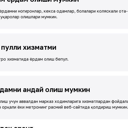
ёрдамни ногиронлар, кекса одамлар, болалари коляскали ота
уқаролар олишлари мумкин.
 пулли хизматми
тро хизматида ёрдам олиш бепул.
дамни қандай олиш мумкин
лиш учун аввалдан марказ ходимларига хизматлардан фойдала
 орқали ёки метронинг расмий веб-сайтида қолдириш мумкин