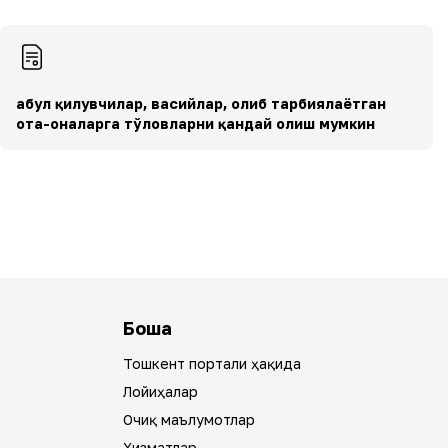
Қабул қилувчилар, васийлар, олиб тарбиялаётган
ота-оналарга тўловларни қандай олиш мумкин
Бошқа
Тошкент портали ҳақида
Лойиҳалар
Очиқ маълумотлар
Хизматлар