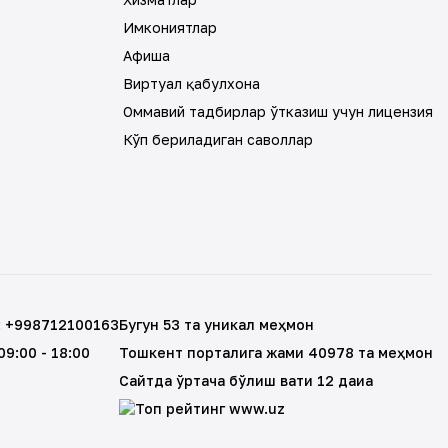
Имкониятлар
Афиша
Виртуал қабулхона
Оммавий тадбирлар ўтказиш учун лицензия
Кўп бериладиган саволлар
:
+998712100163
Бугун 53 та уникал меҳмон
 09:00 - 18:00
Тошкент порталига жами 40978 та меҳмон
Сайтда ўртача бўлиш вақти 12 дақиқа