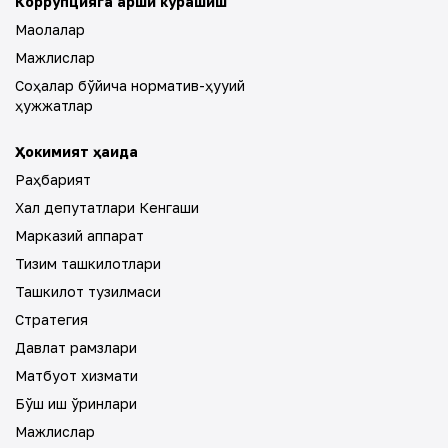
Коррупцияга қарши курашиш
Мақолалар
Мажлислар
Соҳалар бўйича норматив-ҳуқуқий
ҳужжатлар
Ҳокимият ҳақида
Раҳбарият
Халқ депутатлари Кенгаши
Марказий аппарат
Тизим ташкилотлари
Ташкилот тузилмаси
Стратегия
Давлат рамзлари
Матбуот хизмати
Бўш иш ўринлари
Мажлислар