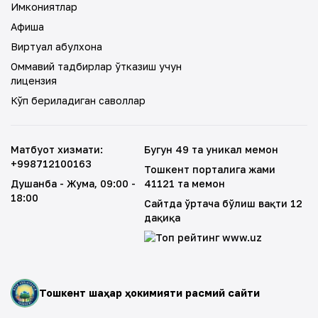
Имкониятлар
Афиша
Виртуал қабулхона
Оммавий тадбирлар ўтказиш учун
лицензия
Кўп бериладиган саволлар
Матбуот хизмати
:
Бугун 49 та уникал меҳмон
+998712100163
Тошкент порталига жами
Душанба - Жума
, 09:00 -
41121 та меҳмон
18:00
Сайтда ўртача бўлиш вақти 12
дақиқа
Тошкент шаҳар ҳокимияти расмий сайти