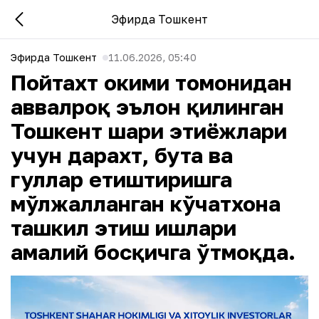
Эфирда Тошкент
Эфирда Тошкент
11.06.2026, 05:40
Пойтахт ҳокими томонидан
аввалроқ эълон қилинган
Тошкент шаҳри эҳтиёжлари
учун дарахт, бута ва
гуллар етиштиришга
мўлжалланган кўчатхона
ташкил этиш ишлари
амалий босқичга ўтмоқда.