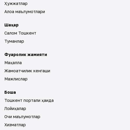
Ҳужжатлар
Алоқа маълумотлари
Шаҳар
Салом Тошкент
Туманлар
Фуқаролик жамияти
Маҳалла
Жамоатчилик кенгаши
Мажлислар
Бошқа
Тошкент портали ҳақида
Лойиҳалар
Очиқ маълумотлар
Хизматлар