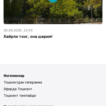
26.09.2025, 13:40
Хайрли тонг, она шаҳрим!
Янгиликлар
Тошкентдан гапирамиз
Эфирда Тошкент
Тошкент тинглайди