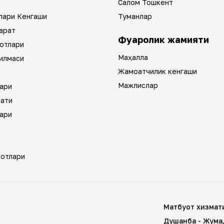
Салом Тошкент
лари Кенгаши
Туманлар
арат
Фуқаролик жамияти
отлари
Маҳалла
илмаси
Жамоатчилик кенгаши
Мажлислар
ари
мати
ари
мотлари
Матбуот хизмат
Душанба - Жума