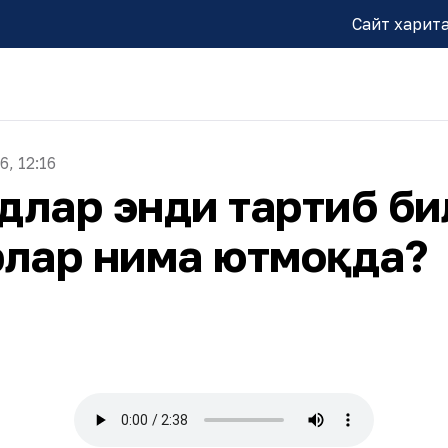
Сайт харит
6, 12:16
удлар энди тартиб би
рлар нима ютмоқда?