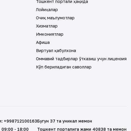
Тошкент портали ҳақида
Лойиҳалар
Очиқ маълумотлар
Хизматлар
Имкониятлар
Афиша
Виртуал қабулхона
Оммавий тадбирлар ўтказиш учун лицензия
Кўп бериладиган саволлар
и
:
+998712100163
Бугун 37 та уникал меҳмон
, 09:00 - 18:00
Тошкент порталига жами 40838 та меҳмон