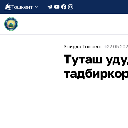
Тошкент
Эфирда Тошкент
22.05.202
Туташ ҳуд
тадбирко