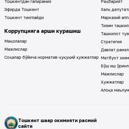
Тошкентдан гапирамиз
Раҳбарият
Эфирда Тошкент
Халқ депутат
Тошкент тинглайди
Марказий апп
Тизим ташкил
Коррупцияга қарши курашиш
Ташкилот туз
Мақолалар
Стратегия
Мажлислар
Давлат рамзл
Соҳалар бўйича норматив-ҳуқуқий ҳужжатлар
Матбуот хиз
Бўш иш ўринл
Мажлислар
Ҳужжатлар
Алоқа маълу
Тошкент шаҳар ҳокимияти расмий
сайти