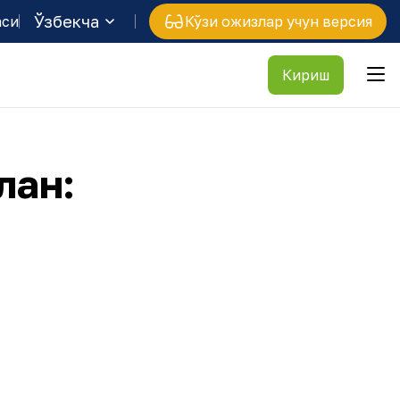
Ўзбекча
аси
Кўзи ожизлар учун версия
Кириш
лан: