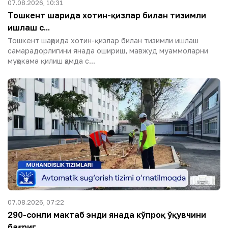
07.08.2026, 10:31
Тошкент шаҳрида хотин-қизлар билан тизимли
ишлаш с...
Тошкент шаҳрида хотин-қизлар билан тизимли ишлаш
самарадорлигини янада ошириш, мавжуд муаммоларни
муҳокама қилиш ҳамда с...
07.08.2026, 07:22
290-сонли мактаб энди янада кўпроқ ўқувчини
бағриг...