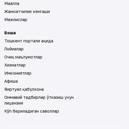
Маҳалла
Жамоатчилик кенгаши
Мажлислар
Бошқа
Тошкент портали ҳақида
Лойиҳалар
Очиқ маълумотлар
Хизматлар
Имкониятлар
Афиша
Виртуал қабулхона
Оммавий тадбирлар ўтказиш учун
лицензия
Кўп бериладиган саволлар