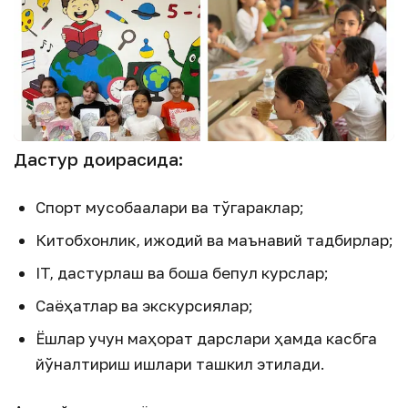
Дастур доирасида:
Спорт мусобақалари ва тўгараклар;
Китобхонлик, ижодий ва маънавий тадбирлар;
IT, дастурлаш ва бошқа бепул курслар;
Саёҳатлар ва экскурсиялар;
Ёшлар учун маҳорат дарслари ҳамда касбга
йўналтириш ишлари ташкил этилади.