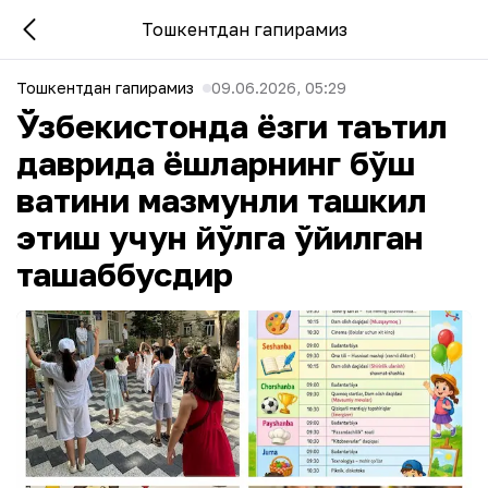
Тошкентдан гапирамиз
Тошкентдан гапирамиз
09.06.2026, 05:29
Ўзбекистонда ёзги таътил
даврида ёшларнинг бўш
вақтини мазмунли ташкил
этиш учун йўлга қўйилган
ташаббусдир