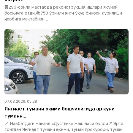
🏢290-сонли мактабда реконструкция ишлари якуний
босқичга етди.📚750 ўринли янги ўқув биноси қурилиши
ҳисобига мактабнин...
07.08.2026, 05:28
Янгиҳаёт тумани ҳокими бошчилигида ҳар куни
туманн...
📌 Навбатдаги манзил «Дўстлик» маҳалласи бўлди📍 Эрта
тонгдан Янгиҳаёт тумани ҳокими, туман прокурори, туман