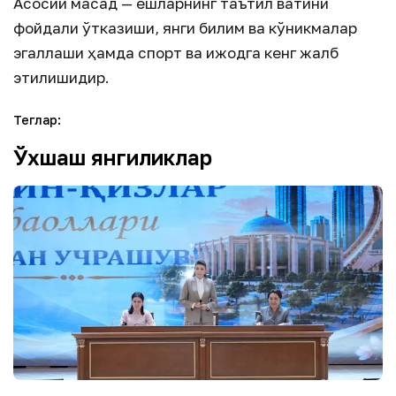
Асосий мақсад — ёшларнинг таътил вақтини
фойдали ўтказиши, янги билим ва кўникмалар
эгаллаши ҳамда спорт ва ижодга кенг жалб
этилишидир.
Теглар
:
Ўхшаш янгиликлар