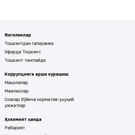
Янгиликлар
Тошкентдан гапирамиз
Эфирда Тошкент
Тошкент тинглайди
Коррупцияга қарши курашиш
Мақолалар
Мажлислар
Соҳалар бўйича норматив-ҳуқуқий
ҳужжатлар
Ҳокимият ҳақида
Раҳбарият