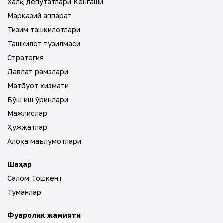
Халқ депутатлари Кенгаши
Марказий аппарат
Тизим ташкилотлари
Ташкилот тузилмаси
Стратегия
Давлат рамзлари
Матбуот хизмати
Бўш иш ўринлари
Мажлислар
Ҳужжатлар
Алоқа маълумотлари
Шаҳар
Салом Тошкент
Туманлар
Фуқаролик жамияти