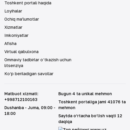
Toshkent portali haqida
Loyihalar
Ochiq ma'lumotlar
Xizmatlar
Imkoniyatlar
Afisha
Virtual qabulxona
Ommaviy tadbirlar oʻtkazish uchun
litsenziya
Ko‘p beriladigan savollar
Matbuot xizmati
:
Bugun 4 ta unikal mehmon
+998712100163
Toshkent portaliga jami 41076 ta
Dushanba - Juma
, 09:00 -
mehmon
18:00
Saytda o‘rtacha bo‘lish vaqti 12
daqiqa