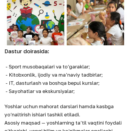
Dastur doirasida:
- Sport musobaqalari va to‘garaklar;
- Kitobxonlik, ijodiy va ma’naviy tadbirlar;
- IT, dasturlash va boshqa bepul kurslar;
- Sayohatlar va ekskursiyalar;
Yoshlar uchun mahorat darslari hamda kasbga
yo‘naltirish ishlari tashkil etiladi.
Asosiy maqsad — yoshlarning ta’til vaqtini foydali
o‘tkazishi, yangi bilim va ko‘nikmalar egallashi