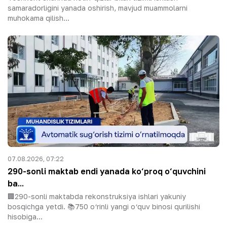
samaradorligini yanada oshirish, mavjud muammolarni
muhokama qilish...
07.08.2026, 07:22
290-sonli maktab endi yanada ko‘proq o‘quvchini
ba...
🏢290-sonli maktabda rekonstruksiya ishlari yakuniy
bosqichga yetdi. 📚750 o‘rinli yangi o‘quv binosi qurilishi
hisobiga...