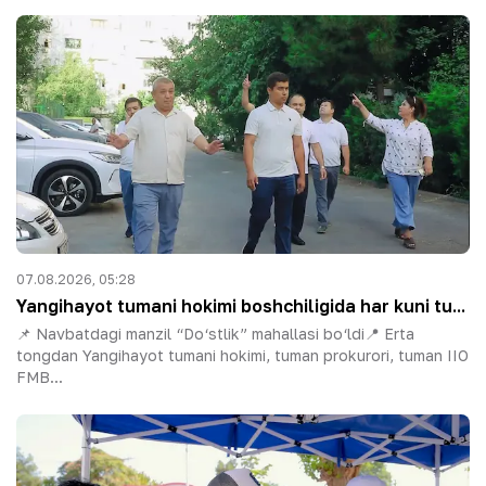
07.08.2026, 05:28
Yangihayot tumani hokimi boshchiligida har kuni tu...
📌 Navbatdagi manzil “Do‘stlik” mahallasi bo‘ldi📍 Erta
tongdan Yangihayot tumani hokimi, tuman prokurori, tuman IIO
FMB...