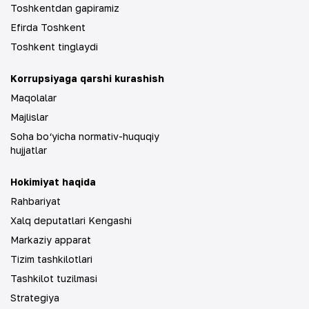
Toshkentdan gapiramiz
Efirda Toshkent
Toshkent tinglaydi
Korrupsiyaga qarshi kurashish
Maqolalar
Majlislar
Soha bo‘yicha normativ-huquqiy
hujjatlar
Hokimiyat haqida
Rahbariyat
Xalq deputatlari Kengashi
Markaziy apparat
Tizim tashkilotlari
Tashkilot tuzilmasi
Strategiya