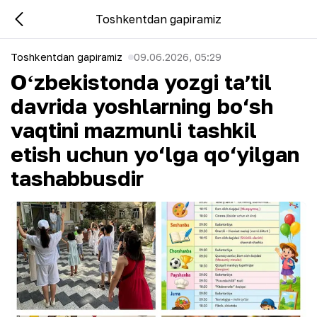
Toshkentdan gapiramiz
Toshkentdan gapiramiz
09.06.2026, 05:29
Oʻzbekistonda yozgi taʼtil
davrida yoshlarning bo‘sh
vaqtini mazmunli tashkil
etish uchun yo‘lga qo‘yilgan
tashabbusdir