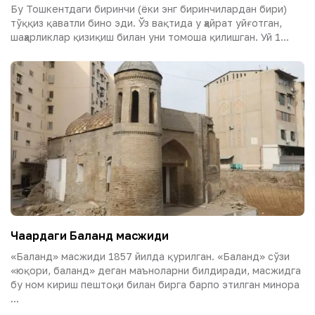
Бу Тошкентдаги биринчи (ёки энг биринчилардан бири)
тўққиз қаватли бино эди. Ўз вақтида у ҳайрат уйғотган,
шаҳарликлар қизиқиш билан уни томоша қилишган. Уй 1...
Чақардаги Баланд масжиди
«Баланд» масжиди 1857 йилда қурилган. «Баланд» сўзи
«юқори, баланд» деган маъноларни билдиради, масжидга
бу ном кириш пештоқи билан бирга барпо этилган минора
...