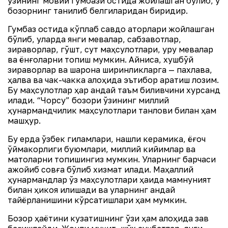
ўзининг мовий гумбази остида жойлашган бўлиб, у
бозорнинг танилиб белгиларидан биридир.
Гумбаз остида кўплаб савдо қаторлари жойлашган
бўлиб, уларда янги мевалар, сабзавотлар,
зираворлар, гўшт, сут маҳсулотлари, қуруқ мевалар
ва ёнғоқларни топиш мумкин. Айниқса, хушбўй
зираворлар ва шарқона ширинликларга — пахлава,
ҳалва ва чак-чакка алоҳида эътибор қаратиш лозим.
Бу маҳсулотлар ҳар қандай таъм биливчини хурсанд
қилади. “Чорсу” бозори ўзининг миллий
ҳунармандчилик маҳсулотлари танлови билан ҳам
машҳур.
Бу ерда ўзбек гиламлари, нақшли керамика, ёғоч
ўймакорлиги буюмлари, миллий кийимлар ва
матоларни топишингиз мумкин. Уларнинг барчаси
ажойиб совға бўлиб хизмат қилади. Маҳаллий
ҳунармандлар ўз маҳсулотлари ҳақида мамнуният
билан ҳикоя қилишади ва уларнинг қандай
тайёрланишини кўрсатишлари ҳам мумкин.
Бозор ҳаётини кузатишнинг ўзи ҳам алоҳида завқ