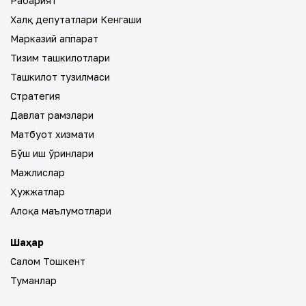
Раҳбарият
Халқ депутатлари Кенгаши
Марказий аппарат
Тизим ташкилотлари
Ташкилот тузилмаси
Стратегия
Давлат рамзлари
Матбуот хизмати
Бўш иш ўринлари
Мажлислар
Ҳужжатлар
Алоқа маълумотлари
Шаҳар
Салом Тошкент
Туманлар