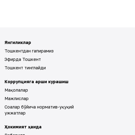
Янгиликлар
Тошкентдан гапирамиз
Эфирда Тошкент
Тошкент тинглайди
Коррупцияга қарши курашиш
Мақолалар
Мажлислар
Соҳалар бўйича норматив-ҳуқуқий
ҳужжатлар
Ҳокимият ҳақида