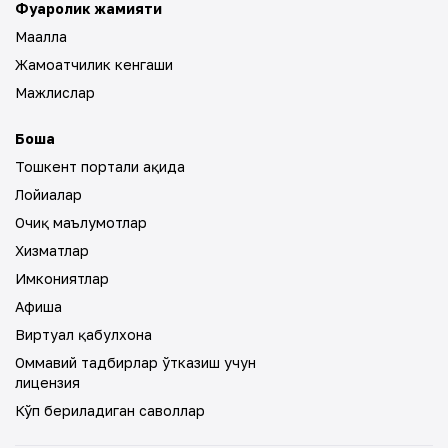
Фуқаролик жамияти
Маҳалла
Жамоатчилик кенгаши
Мажлислар
Бошқа
Тошкент портали ҳақида
Лойиҳалар
Очиқ маълумотлар
Хизматлар
Имкониятлар
Афиша
Виртуал қабулхона
Оммавий тадбирлар ўтказиш учун
лицензия
Кўп бериладиган саволлар