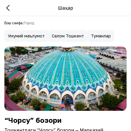
Шаҳар
Бош саҳифа
/
Город
Умумий маълумот
Салом Тошкент
Туманлар
“Чорсу” бозори
Тошкентдаги “Чорсу” бозори — Марказий