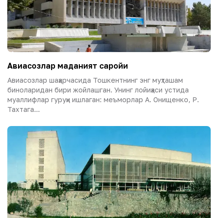
Авиасозлар маданият саройи
Авиасозлар шаҳарчасида Тошкентнинг энг муҳташам
биноларидан бири жойлашган. Унинг лойиҳаси устида
муаллифлар гуруҳи ишлаган: меъморлар А. Онищенко, Р.
Тахтага...