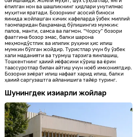
бағишлайди. Жонли муҳит, шўх суҳбатлар, янги
ёпилган нон ва шашликнинг ҳидлари унутилмас
муҳитни яратади. Бозорнинг асосий биноси
яқинида жойлашган кичик кафеларда ўзбек миллий
таомларидан баҳраманд бўлишингиз мумкин:
палов, манти, самса ва лагмон. “Чорсу” бозори
фақатгина бозор эмас, балки шарқона
меҳмондўстлик ва илиқлик руҳини ҳис қилиш
мумкин бўлган жойдир. Туристлар учун бу ўзбек
халқи маданияти ва турмуш тарзига яқинлашиш,
Тошкентнинг ҳақиқий қиёфасини кўриш ва ёрқин
таассуротлар билан қайтиш учун ноёб имкониятдир.
Бозорни зиёрат қилиш нафақат харид қилиш, балки
ҳақиқий саргузаштга айланишига тайёр туринг.
Шунингдек қизиқарли жойлар