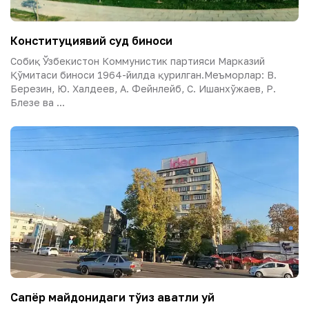
Конституциявий суд биноси
Собиқ Ўзбекистон Коммунистик партияси Марказий
Қўмитаси биноси 1964-йилда қурилган.Меъморлар: В.
Березин, Ю. Халдеев, А. Фейнлейб, С. Ишанхўжаев, Р.
Блезе ва ...
Сапёр майдонидаги тўққиз қаватли уй