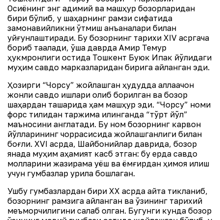
Осиёнинг энг қадимий ва машҳур бозорларидан
бири бўлиб, у шаҳарнинг рамзи сифатида
замонавийликни ўтмиш анъаналари билан
уйғунлаштиради. Бу бозорнинг тарихи XIV асргача
бориб тақалади, ўша даврда Амир Темур
ҳукмронлиги остида Тошкент Буюк Ипак йўлидаги
муҳим савдо марказларидан бирига айланган эди.
Ҳозирги “Чорсу” жойлашган ҳудудда аллақачон
жонли савдо ишлари олиб борилган ва бозор
шаҳардан ташқарида ҳам машҳур эди. “Чорсу” номи
форс тилидан таржима қилинганда “тўрт йўл”
маъносини англатади. Бу ном бозорнинг карвон
йўлларининг чоррасисида жойлашганлиги билан
боғлиқ. XVI асрда, Шайбонийлар даврида, бозор
янада муҳим аҳамият касб этган: бу ерда савдо
молларини жазирама қуёш ва ёмғирдан ҳимоя қилиш
учун гумбазлар қурила бошлаган.
Ушбу гумбазлардан бири XX асрда қайта тикланиб,
бозорнинг рамзига айланган ва ўзининг тарихий
меъморчилигини сақлаб қолган. Бугунги кунда бозор