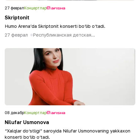
27 феврал
Концертлар
Skriptonit
Humo Arena’da Skriptonit konserti bo‘lib o‘tadi.
27 феврал
Республиканская детская...
08 декабр
Концертлар
Nilufar Usmonova
“Xalqlar do‘stligi” saroyida Nilufar Usmonovaning yakkaxon
konserti bo‘lib o‘tadi.