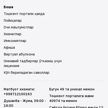
Бошқа
Тошкент портали ҳақида
Лойиҳалар
Очиқ маълумотлар
Хизматлар
Имкониятлар
Афиша
Виртуал қабулхона
Оммавий тадбирлар ўтказиш учун
лицензия
Кўп бериладиган саволлар
Матбуот хизмати
:
Бугун 49 та уникал меҳмон
+998712100163
Тошкент порталига жами
Душанба - Жума
, 09:00 -
40974 та меҳмон
18:00
Сайтда ўртача бўлиш вақти 12