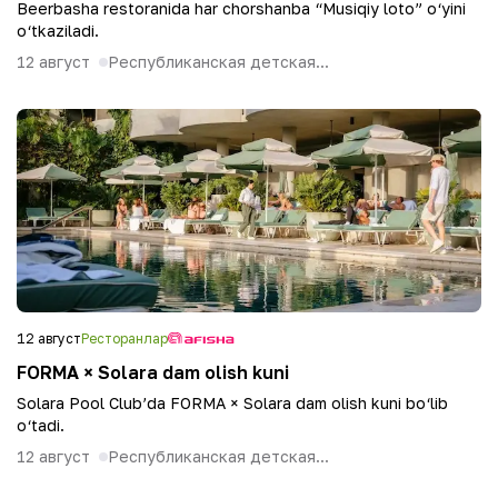
Beerbasha restoranida har chorshanba “Musiqiy loto” o‘yini
o‘tkaziladi.
12 август
Республиканская детская...
12 август
Ресторанлар
FORMA × Solara dam olish kuni
Solara Pool Club’da FORMA × Solara dam olish kuni bo‘lib
o‘tadi.
12 август
Республиканская детская...