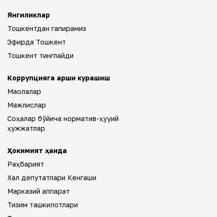
Янгиликлар
Тошкентдан гапирамиз
Эфирда Тошкент
Тошкент тинглайди
Коррупцияга қарши курашиш
Мақолалар
Мажлислар
Соҳалар бўйича норматив-ҳуқуқий
ҳужжатлар
Ҳокимият ҳақида
Раҳбарият
Халқ депутатлари Кенгаши
Марказий аппарат
Тизим ташкилотлари