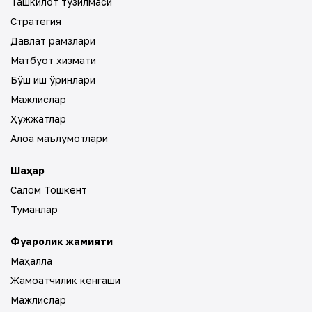
Ташкилот тузилмаси
Стратегия
Давлат рамзлари
Матбуот хизмати
Бўш иш ўринлари
Мажлислар
Ҳужжатлар
Алоқа маълумотлари
Шаҳар
Салом Тошкент
Туманлар
Фуқаролик жамияти
Маҳалла
Жамоатчилик кенгаши
Мажлислар