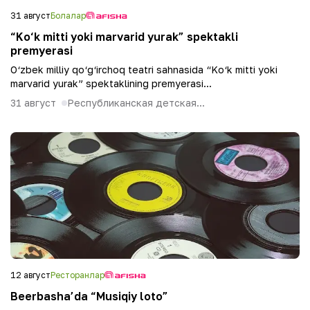
31 август
Болалар
“Ko‘k mitti yoki marvarid yurak” spektakli
premyerasi
O‘zbek milliy qo‘g‘irchoq teatri sahnasida “Ko‘k mitti yoki
marvarid yurak” spektaklining premyerasi...
31 август
Республиканская детская...
12 август
Ресторанлар
Beerbasha’da “Musiqiy loto”