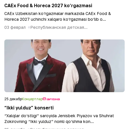
CAEx Food & Horeca 2027 ko‘rgazmasi
CAEx Uzbekistan ko‘rgazmalar markazida CAEx Food &
Horeca 2027 uchinchi xalqaro ko‘rgazmasi bo‘lib o...
03 феврал
Республиканская детская...
25 декабр
Концертлар
“Ikki yulduz” konserti
“Xalqlar do‘stligi” saroyida Jenisbek Piyazov va Shuhrat
Zokirovning “Ikki yulduz” nomli qo‘shma kon...