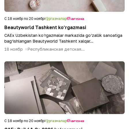
С 18 ноябр по 20 ноябр
Кўргазмалар
Beautyworld Tashkent ko‘rgazmasi
CAEx Uzbekistan ko‘rgazmalar markazida go‘zallik sanoatiga
bag‘ishlangan Beautyworld Tashkent xalqar...
18 ноябр
Республиканская детская...
С 18 ноябр по 20 ноябр
Кўргазмалар