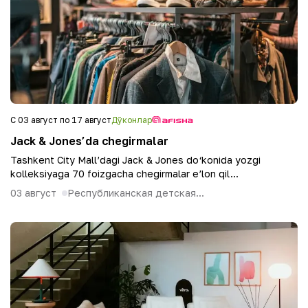
С 03 август по 17 август
Дўконлар
Jack & Jones’da chegirmalar
Tashkent City Mall’dagi Jack & Jones do‘konida yozgi
kolleksiyaga 70 foizgacha chegirmalar e’lon qil...
03 август
Республиканская детская...