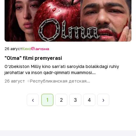
26 август
Кино
"Olma" filmi premyerasi
O‘zbekiston Milliy kino san’ati saroyida bolalikdagi ruhiy
jarohatlar va inson qadr-qimmati muammosi...
26 август
Республиканская детская...
1
2
3
4