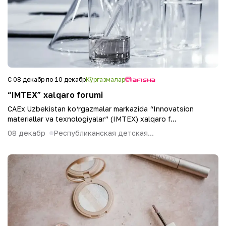
С 08 декабр по 10 декабр
Кўргазмалар
“IMTEX” xalqaro forumi
CAEx Uzbekistan ko‘rgazmalar markazida “Innovatsion
materiallar va texnologiyalar” (IMTEX) xalqaro f...
08 декабр
Республиканская детская...