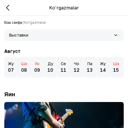
Ko‘rgazmalar
Бош саҳифа
/
Ko‘rgazmalar
Выставки
Август
Жу
Ша
Як
Ду
Се
Чо
Па
Жу
Ша
07
08
09
10
11
12
13
14
15
Яқин