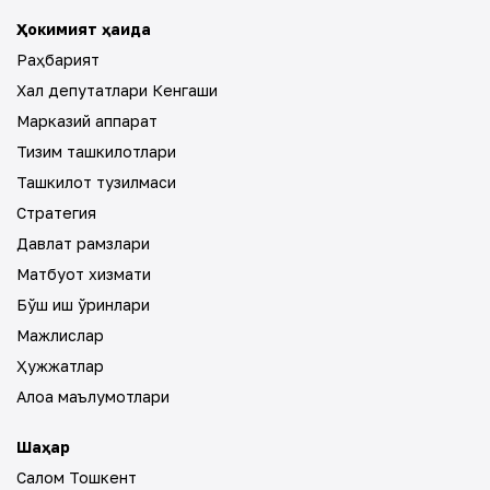
Ҳокимият ҳақида
Раҳбарият
Халқ депутатлари Кенгаши
Марказий аппарат
Тизим ташкилотлари
Ташкилот тузилмаси
Стратегия
Давлат рамзлари
Матбуот хизмати
Бўш иш ўринлари
Мажлислар
Ҳужжатлар
Алоқа маълумотлари
Шаҳар
Салом Тошкент