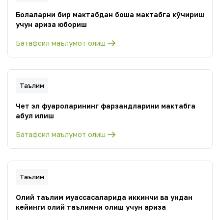
Болаларни бир мактабдан бошқа мактабга кўчириш
учун ариза юбориш
Батафсил маълумот олиш
Таълим
Чет эл фуқароларининг фарзандларини мактабга
қабул қилиш
Батафсил маълумот олиш
Таълим
Олий таълим муассасаларида иккинчи ва ундан
кейинги олий таълимни олиш учун ариза