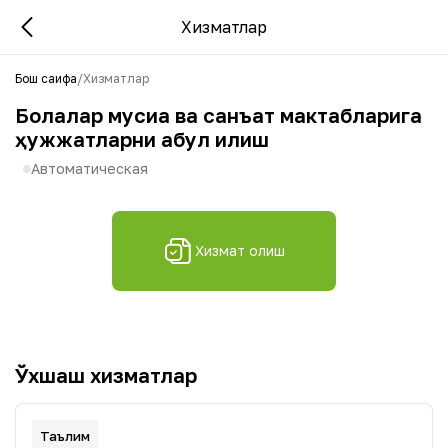
Хизматлар
Бош саҳифа
/
Хизматлар
Болалар мусиқа ва санъат мактабларига
ҳужжатларни қабул қилиш
Автоматическая
Хизмат олиш
Ўхшаш хизматлар
Таълим