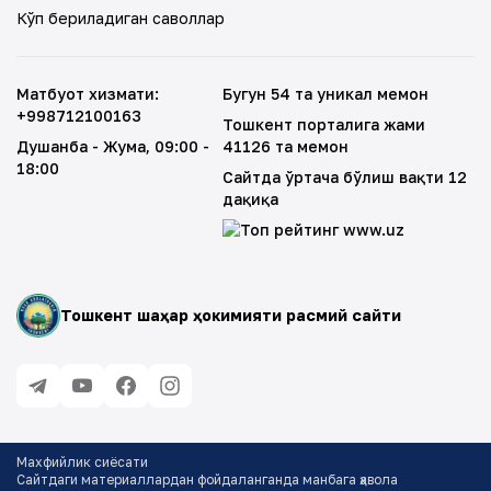
Кўп бериладиган саволлар
Матбуот хизмати
:
Бугун 54 та уникал меҳмон
+998712100163
Тошкент порталига жами
Душанба - Жума
, 09:00 -
41126 та меҳмон
18:00
Сайтда ўртача бўлиш вақти 12
дақиқа
Тошкент шаҳар ҳокимияти расмий сайти
Махфийлик сиёсати
Сайтдаги материаллардан фойдаланганда манбага ҳавола