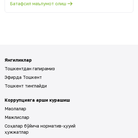
Батафсил маълумот олиш
Янгиликлар
Тошкентдан гапирамиз
Эфирда Тошкент
Тошкент тинглайди
Коррупцияга қарши курашиш
Мақолалар
Мажлислар
Соҳалар бўйича норматив-ҳуқуқий
ҳужжатлар