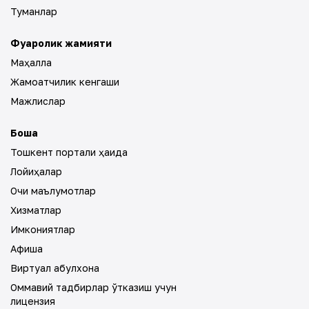
Туманлар
Фуқаролик жамияти
Маҳалла
Жамоатчилик кенгаши
Мажлислар
Бошқа
Тошкент портали ҳақида
Лойиҳалар
Очиқ маълумотлар
Хизматлар
Имкониятлар
Афиша
Виртуал қабулхона
Оммавий тадбирлар ўтказиш учун
лицензия