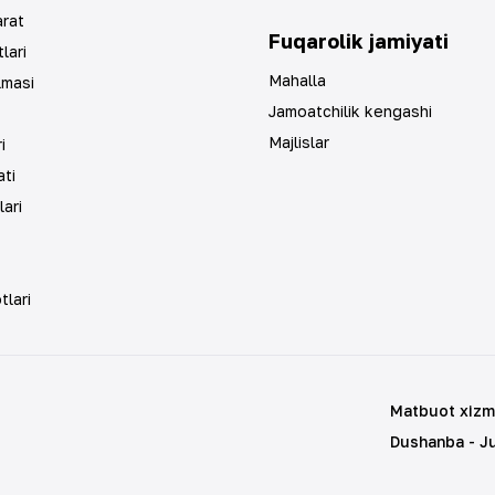
arat
Fuqarolik jamiyati
lari
Mahalla
lmasi
Jamoatchilik kengashi
Majlislar
i
ti
lari
tlari
Matbuot xizm
Dushanba - J