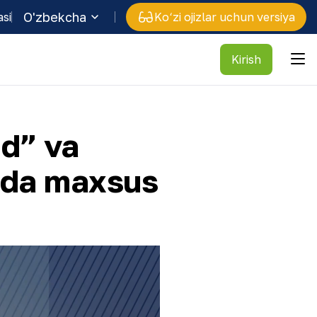
O'zbekcha
asi
Ko‘zi ojizlar uchun versiya
Kirish
d” va
sida maxsus