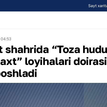
Sayt xarit
 04:53
 shahrida “Toza hudu
axt” loyihalari doira
boshladi