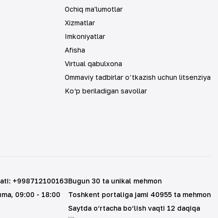
Ochiq ma'lumotlar
Xizmatlar
Imkoniyatlar
Afisha
Virtual qabulxona
Ommaviy tadbirlar oʻtkazish uchun litsenziya
Ko‘p beriladigan savollar
ati
:
+998712100163
Bugun 30 ta unikal mehmon
uma
, 09:00 - 18:00
Toshkent portaliga jami 40955 ta mehmon
Saytda o‘rtacha bo‘lish vaqti 12 daqiqa