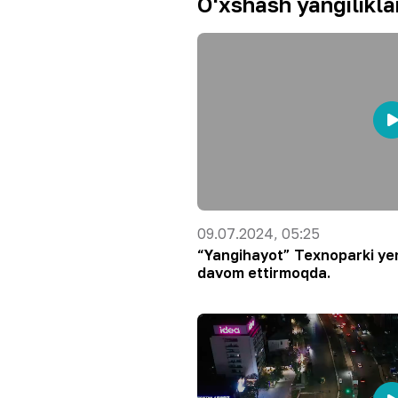
O‘xshash yangilikla
09.07.2024, 05:25
“Yangihayot” Texnoparki yer
davom ettirmoqda.