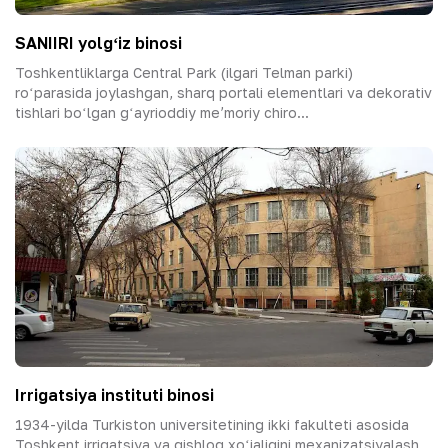
SANIIRI yolgʻiz binosi
Toshkentliklarga Central Park (ilgari Telman parki)
roʻparasida joylashgan, sharq portali elementlari va dekorativ
tishlari boʻlgan gʻayrioddiy meʼmoriy chiro...
Irrigatsiya instituti binosi
1934-yilda Turkiston universitetining ikki fakulteti asosida
Toshkent irrigatsiya va qishloq xoʻjaligini mexanizatsiyalash