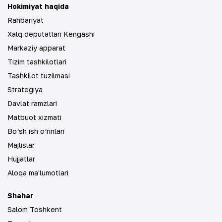
Hokimiyat haqida
Rahbariyat
Xalq deputatlari Kengashi
Markaziy apparat
Tizim tashkilotlari
Tashkilot tuzilmasi
Strategiya
Davlat ramzlari
Matbuot xizmati
Bo‘sh ish o‘rinlari
Majlislar
Hujjatlar
Aloqa ma'lumotlari
Shahar
Salom Toshkent