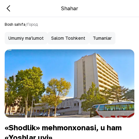
Shahar
Bosh sahifa
/
Город
Umumiy ma'lumot
Salom Toshkent
Tumanlar
«Shodlik» mehmonxonasi, u ham
«Yoshlar uyi»