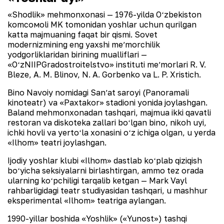
«Shodlik» mehmonxonasi — 1976-yilda Oʻzbekiston
komсомoli MK tomonidan yoshlar uchun qurilgan
katta majmuaning faqat bir qismi. Sovet
modernizmining eng yaxshi meʼmorchilik
yodgorliklaridan birining mualliflari —
«OʻzNIIPGradostroitelstvo» instituti meʼmorlari R. V.
Bleze, A. M. Blinov, N. A. Gorbenko va L. P. Xristich.
Bino Navoiy nomidagi Sanʼat saroyi (Panoramali
kinoteatr) va «Paxtakor» stadioni yonida joylashgan.
Baland mehmonxonadan tashqari, majmua ikki qavatli
restoran va diskoteka zallari boʻlgan bino, nikoh uyi,
ichki hovli va yertoʻla xonasini oʻz ichiga olgan, u yerda
«Ilhom» teatri joylashgan.
Ijodiy yoshlar klubi «Ilhom» dastlab koʻplab qiziqish
boʻyicha seksiyalarni birlashtirgan, ammo tez orada
ularning koʻpchiligi tarqalib ketgan — Mark Vayl
rahbarligidagi teatr studiyasidan tashqari, u mashhur
eksperimental «Ilhom» teatriga aylangan.
1990-yillar boshida «Yoshlik» («Yunost») tashqi