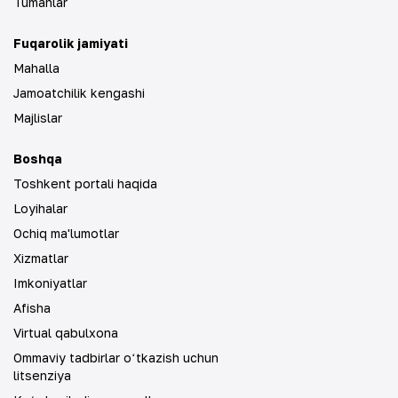
Tumanlar
Fuqarolik jamiyati
Mahalla
Jamoatchilik kengashi
Majlislar
Boshqa
Toshkent portali haqida
Loyihalar
Ochiq ma'lumotlar
Xizmatlar
Imkoniyatlar
Afisha
Virtual qabulxona
Ommaviy tadbirlar oʻtkazish uchun
litsenziya