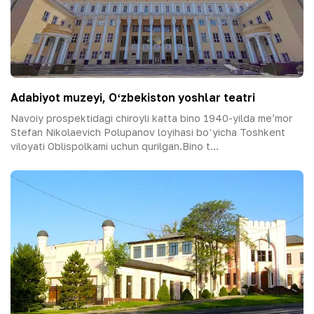
Adabiyot muzeyi, Oʻzbekiston yoshlar teatri
Navoiy prospektidagi chiroyli katta bino 1940-yilda meʼmor
Stefan Nikolaevich Polupanov loyihasi boʻyicha Toshkent
viloyati Oblispolkami uchun qurilgan.Bino t...