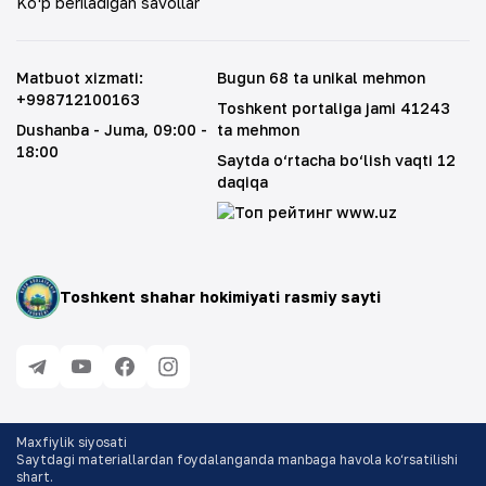
Ko‘p beriladigan savollar
Matbuot xizmati
:
Bugun 68 ta unikal mehmon
+998712100163
Toshkent portaliga jami 41243
Dushanba - Juma
, 09:00 -
ta mehmon
18:00
Saytda o‘rtacha bo‘lish vaqti 12
daqiqa
Toshkent shahar hokimiyati rasmiy sayti
Maxfiylik siyosati
Saytdagi materiallardan foydalanganda manbaga havola ko‘rsatilishi
shart
.