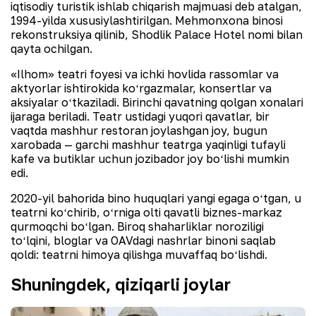
iqtisodiy turistik ishlab chiqarish majmuasi deb atalgan,
1994-yilda xususiylashtirilgan. Mehmonxona binosi
rekonstruksiya qilinib, Shodlik Palace Hotel nomi bilan
qayta ochilgan.
«Ilhom» teatri foyesi va ichki hovlida rassomlar va
aktyorlar ishtirokida koʻrgazmalar, konsertlar va
aksiyalar oʻtkaziladi. Birinchi qavatning qolgan xonalari
ijaraga beriladi. Teatr ustidagi yuqori qavatlar, bir
vaqtda mashhur restoran joylashgan joy, bugun
xarobada — garchi mashhur teatrga yaqinligi tufayli
kafe va butiklar uchun jozibador joy boʻlishi mumkin
edi.
2020-yil bahorida bino huquqlari yangi egaga oʻtgan, u
teatrni koʻchirib, oʻrniga olti qavatli biznes-markaz
qurmoqchi boʻlgan. Biroq shaharliklar noroziligi
toʻlqini, bloglar va OAVdagi nashrlar binoni saqlab
qoldi: teatrni himoya qilishga muvaffaq boʻlishdi.
Shuningdek, qiziqarli joylar