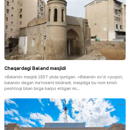
Chaqardagi Baland masjidi
«Baland» masjidi 1857 yilda qurilgan. «Baland» so‘zi «yuqori,
baland» degan ma'nolarni bildiradi, masjidga bu nom kirish
peshtoqi bilan birga barpo etilgan mi...