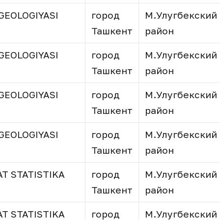
GEOLOGIYASI
город
М.Улугбекский
Ташкент
район
GEOLOGIYASI
город
М.Улугбекский
Ташкент
район
GEOLOGIYASI
город
М.Улугбекский
Ташкент
район
GEOLOGIYASI
город
М.Улугбекский
Ташкент
район
T STATISTIKA
город
М.Улугбекский
Ташкент
район
T STATISTIKA
город
М.Улугбекский