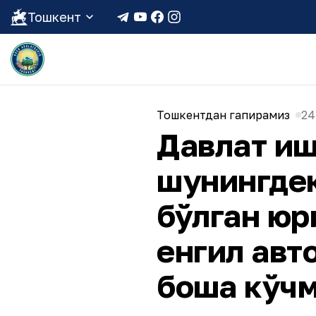
Тошкент
Тошкентдан гапирамиз
24
Давлат иш
шунингдек
бўлган юр
енгил авт
бошқа кўч