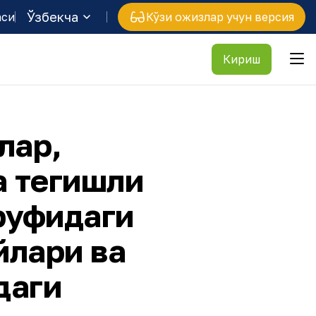
Ўзбекча
аси
Кўзи ожизлар учун версия
Кириш
лар,
а тегишли
руфидаги
йлари ва
даги