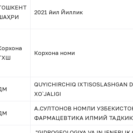
ТОШКЕНТ
2021 йил Йиллик
ШАҲРИ
Корхона
Корхона номи
ТХШ
QUYICHIRCHIQ IXTISOSLASHGAN 
ДМ
XO`JALIGI
А.СУЛТОНОВ НОМЛИ УЗБЕКИСТО
ДМ
ФАРМАЦЕВТИКА ИЛМИЙ ТАДКИК
"GIDROGEOLOGIYA VA INJENERLIK 