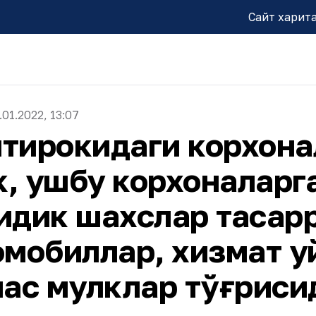
Сайт харит
.01.2022, 13:07
тирокидаги корхона
, ушбу корхоналарг
идик шахслар тасар
омобиллар, хизмат у
мас мулклар тўғриси