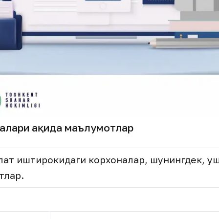
алари ҳақида маълумотлар
влат иштирокидаги корхоналар, шунингдек, у
тлар.