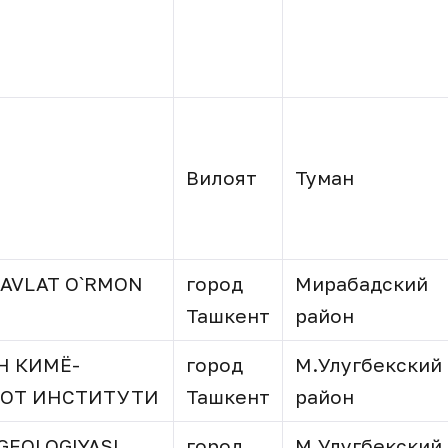
Вилоят
Туман
DAVLAT O`RMON
город
Мирабадский
Ташкент
район
Н КИМЁ-
город
М.Улугбекский
ОТ ИНСТИТУТИ
Ташкент
район
GEOLOGIYASI
город
М.Улугбекский