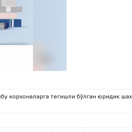
шбу корхоналарга тегишли бўлган юридик шах