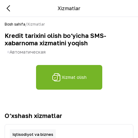
Xizmatlar
Bosh sahifa
/
Xizmatlar
Kredit tarixini olish bo‘yicha SMS-
xabarnoma xizmatini yoqish
Автоматическая
Xizmat olish
O‘xshash xizmatlar
Iqtisodiyot va biznes