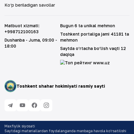
Ko‘p beriladigan savollar
Matbuot xizmati
:
Bugun 6 ta unikal mehmon
+998712100163
Toshkent portaliga jami 41181 ta
Dushanba - Juma
, 09:00 -
mehmon
18:00
Saytda o‘rtacha bo‘lish vaqti 12
daqiqa
Toshkent shahar hokimiyati rasmiy sayti
Maxfiylik siyosati
Saytdagi materiallardan foydalanganda manbaga havola ko‘rsatilishi