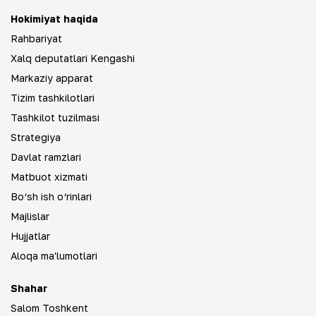
Hokimiyat haqida
Rahbariyat
Xalq deputatlari Kengashi
Markaziy apparat
Tizim tashkilotlari
Tashkilot tuzilmasi
Strategiya
Davlat ramzlari
Matbuot xizmati
Bo‘sh ish o‘rinlari
Majlislar
Hujjatlar
Aloqa ma'lumotlari
Shahar
Salom Toshkent