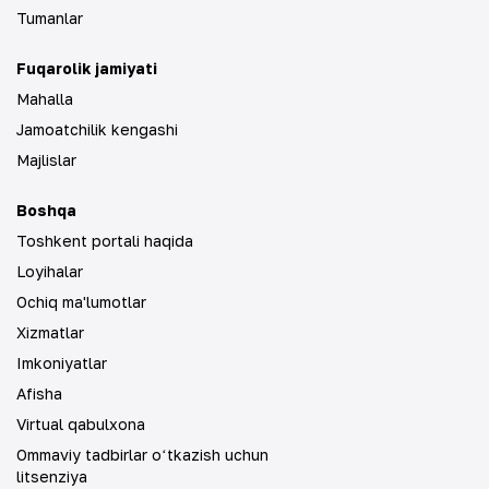
Tumanlar
Fuqarolik jamiyati
Mahalla
Jamoatchilik kengashi
Majlislar
Boshqa
Toshkent portali haqida
Loyihalar
Ochiq ma'lumotlar
Xizmatlar
Imkoniyatlar
Afisha
Virtual qabulxona
Ommaviy tadbirlar oʻtkazish uchun
litsenziya