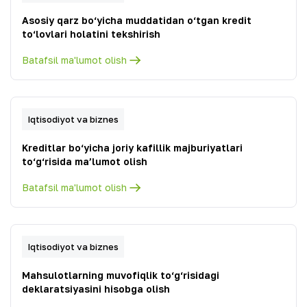
Asosiy qarz bo‘yicha muddatidan o‘tgan kredit
to‘lovlari holatini tekshirish
Batafsil ma'lumot olish
Iqtisodiyot va biznes
Kreditlar bo‘yicha joriy kafillik majburiyatlari
to‘g‘risida ma’lumot olish
Batafsil ma'lumot olish
Iqtisodiyot va biznes
Mahsulotlarning muvofiqlik to‘g‘risidagi
deklaratsiyasini hisobga olish