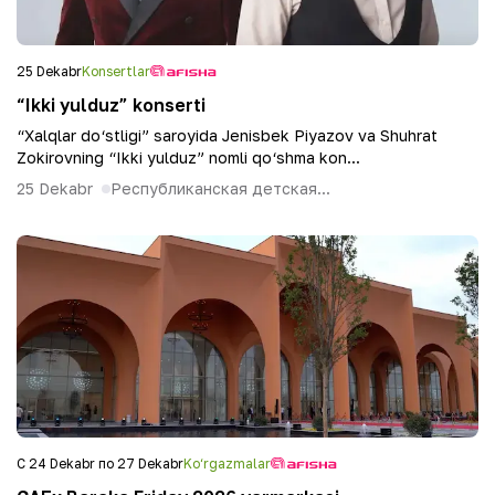
25 Dekabr
Konsertlar
“Ikki yulduz” konserti
“Xalqlar do‘stligi” saroyida Jenisbek Piyazov va Shuhrat
Zokirovning “Ikki yulduz” nomli qo‘shma kon...
25 Dekabr
Республиканская детская...
С 24 Dekabr по 27 Dekabr
Ko‘rgazmalar