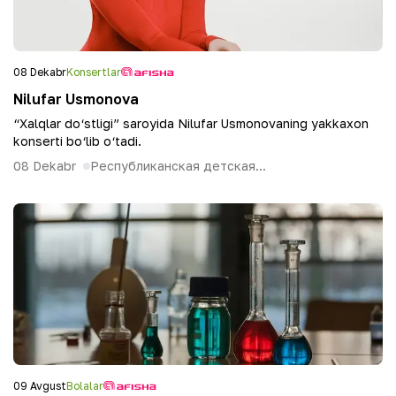
08 Dekabr
Konsertlar
Nilufar Usmonova
“Xalqlar do‘stligi” saroyida Nilufar Usmonovaning yakkaxon
konserti bo‘lib o‘tadi.
08 Dekabr
Республиканская детская...
09 Avgust
Bolalar