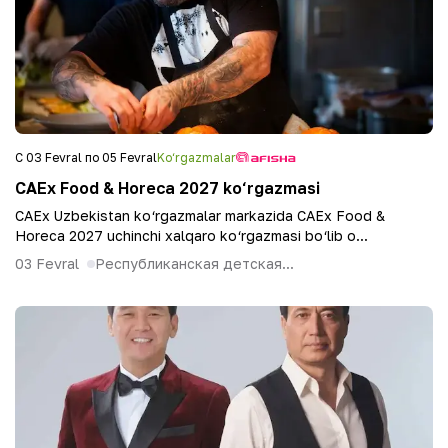
С 03 Fevral по 05 Fevral
Ko‘rgazmalar
CAEx Food & Horeca 2027 ko‘rgazmasi
CAEx Uzbekistan ko‘rgazmalar markazida CAEx Food &
Horeca 2027 uchinchi xalqaro ko‘rgazmasi bo‘lib o...
03 Fevral
Республиканская детская...