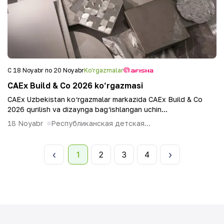
С 18 Noyabr по 20 Noyabr
Ko‘rgazmalar
CAEx Build & Co 2026 ko‘rgazmasi
CAEx Uzbekistan ko‘rgazmalar markazida CAEx Build & Co
2026 qurilish va dizaynga bag‘ishlangan uchin...
18 Noyabr
Республиканская детская...
1
2
3
4