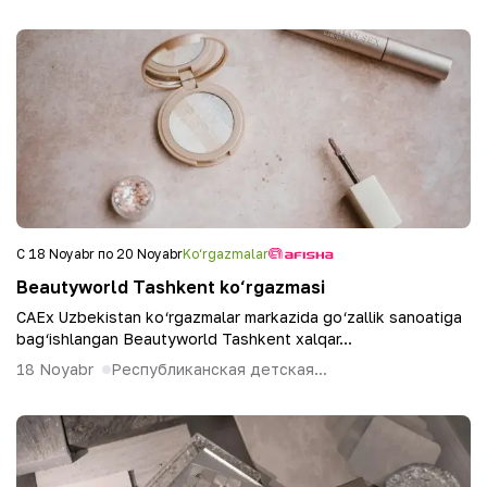
С 18 Noyabr по 20 Noyabr
Ko‘rgazmalar
Beautyworld Tashkent ko‘rgazmasi
CAEx Uzbekistan ko‘rgazmalar markazida go‘zallik sanoatiga
bag‘ishlangan Beautyworld Tashkent xalqar...
18 Noyabr
Республиканская детская...