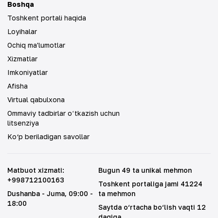
Boshqa
Toshkent portali haqida
Loyihalar
Ochiq ma'lumotlar
Xizmatlar
Imkoniyatlar
Afisha
Virtual qabulxona
Ommaviy tadbirlar oʻtkazish uchun
litsenziya
Ko‘p beriladigan savollar
Matbuot xizmati
:
Bugun 49 ta unikal mehmon
+998712100163
Toshkent portaliga jami 41224
Dushanba - Juma
, 09:00 -
ta mehmon
18:00
Saytda o‘rtacha bo‘lish vaqti 12
daqiqa