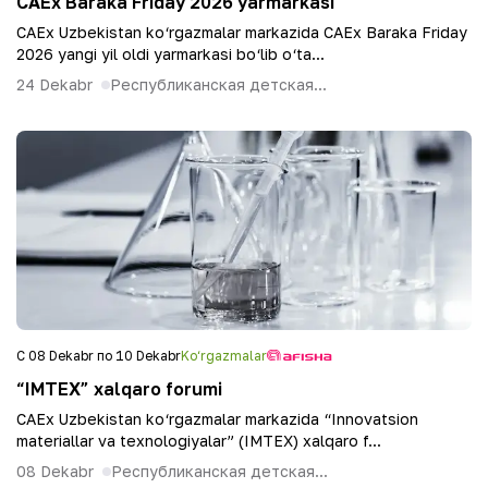
CAEx Baraka Friday 2026 yarmarkasi
CAEx Uzbekistan ko‘rgazmalar markazida CAEx Baraka Friday
2026 yangi yil oldi yarmarkasi bo‘lib o‘ta...
24 Dekabr
Республиканская детская...
С 08 Dekabr по 10 Dekabr
Ko‘rgazmalar
“IMTEX” xalqaro forumi
CAEx Uzbekistan ko‘rgazmalar markazida “Innovatsion
materiallar va texnologiyalar” (IMTEX) xalqaro f...
08 Dekabr
Республиканская детская...