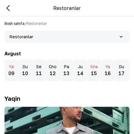
Restoranlar
Bosh sahifa
/
Restoranlar
Restoranlar
Avgust
Ya
Du
Se
Cho
Pa
Ju
Sha
Ya
Du
09
10
11
12
13
14
15
16
17
Yaqin