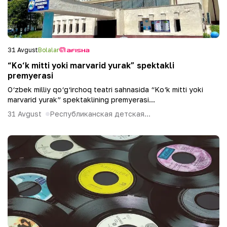
31 Avgust
Bolalar
“Ko‘k mitti yoki marvarid yurak” spektakli
premyerasi
O‘zbek milliy qo‘g‘irchoq teatri sahnasida “Ko‘k mitti yoki
marvarid yurak” spektaklining premyerasi...
31 Avgust
Республиканская детская...