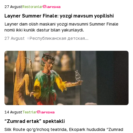
27 Avgust
Restoranlar
Layner Summer Finale: yozgi mavsum yopilishi
Layner dam olish maskani yozgi mavsumni Summer Finale
nomli ikki kunlik dastur bilan yakunlaydi.
27 Avgust
Республиканская детская...
14 Avgust
Teatrlar
“Zumrad ertak” spektakli
Silk Route qo‘g‘irchoq teatrida, Ekopark hududida “Zumrad