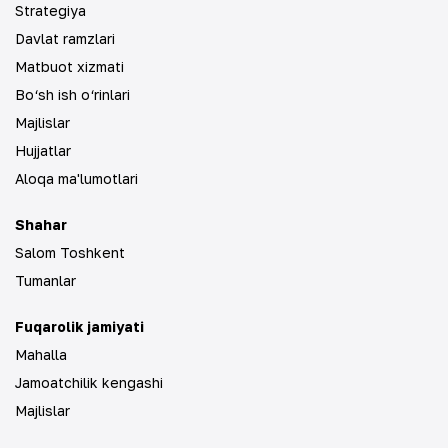
Strategiya
Davlat ramzlari
Matbuot xizmati
Bo‘sh ish o‘rinlari
Majlislar
Hujjatlar
Aloqa ma'lumotlari
Shahar
Salom Toshkent
Tumanlar
Fuqarolik jamiyati
Mahalla
Jamoatchilik kengashi
Majlislar