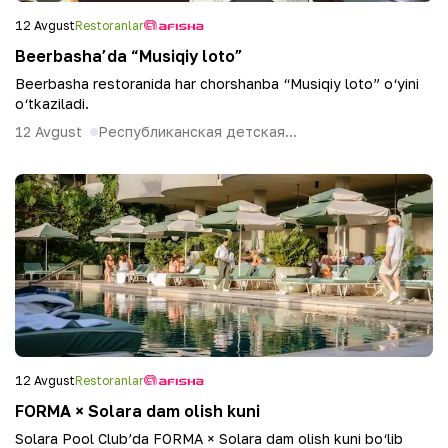
12 Avgust
Restoranlar
Beerbasha’da “Musiqiy loto”
Beerbasha restoranida har chorshanba “Musiqiy loto” o‘yini
o‘tkaziladi.
12 Avgust
Республиканская детская...
12 Avgust
Restoranlar
FORMA × Solara dam olish kuni
Solara Pool Club’da FORMA × Solara dam olish kuni bo‘lib