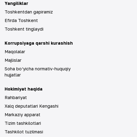
Yangiliklar
Toshkentdan gapiramiz
Efirda Toshkent
Toshkent tinglaydi
Korrupsiyaga qarshi kurashish
Maqolalar
Majlislar
Soha bo‘yicha normativ-huquqiy
hujjatlar
Hokimiyat haqida
Rahbariyat
Xalq deputatlari Kengashi
Markaziy apparat
Tizim tashkilotlari
Tashkilot tuzilmasi