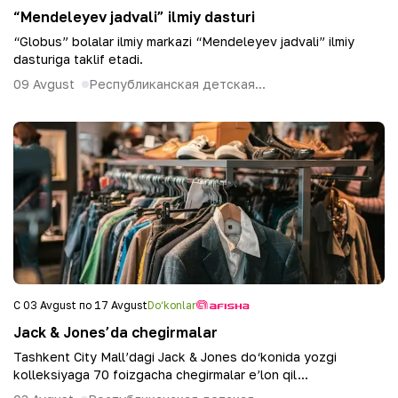
“Mendeleyev jadvali” ilmiy dasturi
“Globus” bolalar ilmiy markazi “Mendeleyev jadvali” ilmiy
dasturiga taklif etadi.
09 Avgust
Республиканская детская...
С 03 Avgust по 17 Avgust
Do‘konlar
Jack & Jones’da chegirmalar
Tashkent City Mall’dagi Jack & Jones do‘konida yozgi
kolleksiyaga 70 foizgacha chegirmalar e’lon qil...