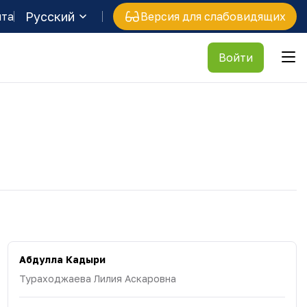
Русский
йта
Версия для слабовидящих
Войти
Абдулла Кадыри
Тураходжаева Лилия Аскаровна