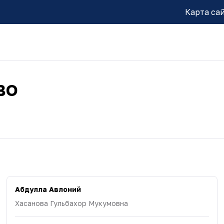
Карта са
во
Абдулла Авлоний
Хасанова Гульбахор Мукумовна