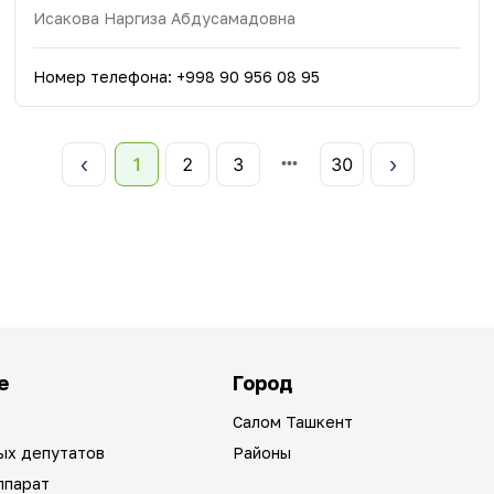
Исакова Наргиза Абдусамадовна
Номер телефона
:
+998 90 956 08 95
1
2
3
30
е
Город
Салом Ташкент
ых депутатов
Районы
ппарат