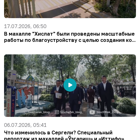
17.07.2026, 06:50
В махалле "Хислат" были проведены масштабные
работы по благоустройству с целью создания ко...
06.07.2026, 05:41
Что изменилось в Сергели? Специальный
репортаж из махаллей «Ўзгариш» и «Иттифоқ»