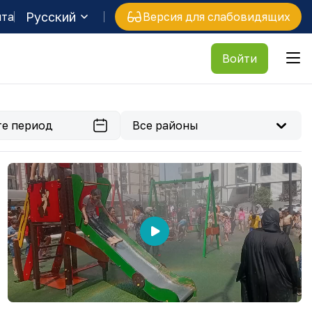
Русский
йта
Версия для слабовидящих
Войти
Все районы