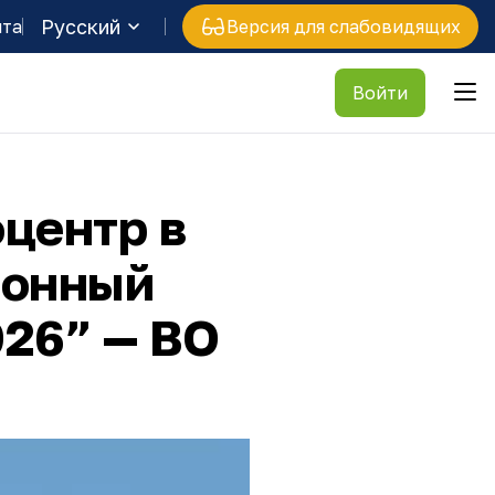
Русский
йта
Версия для слабовидящих
Войти
оцентр в
ионный
26” — ВО