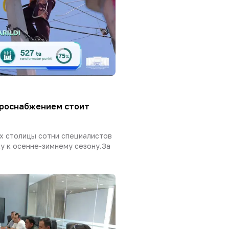
троснабжением стоит
х столицы сотни специалистов
у к осенне-зимнему сезону.За