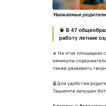
Уважаемые родители
🧠
В 47 общеобраз
работу летние о
☀️ На этих площадках 
каникулы содержатель
также развивать твор
🤖Для удобства родит
Ташкента запущен бот
С помощью бота можно