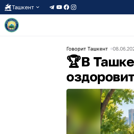
Ташкент
Говорит Ташкент
08.06.20
🏆В Ташке
оздорови