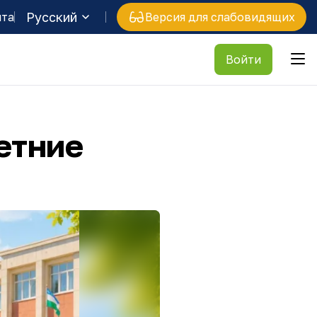
Русский
йта
Версия для слабовидящих
Войти
етние